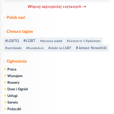
Więcej najczęściej czytanych →
Polub nas!
Chmura tagów
#LGBT
#LGBTQ
#tęczowy piątek
#Liceum nr 1 Kędzierzyn
#Janusz Kowalski
#uczniowie
#ataki na LGBT
#Kuratorium
Ogłoszenia
»
Praca
»
Wynajem
»
Rowery
»
Dom i Ogród
»
Usługi
»
Serwis
»
Pożyczki