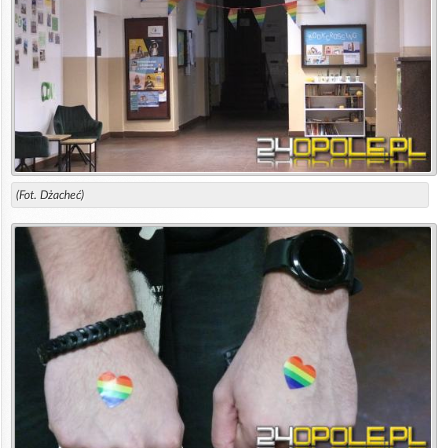
(Fot. Dżacheć)