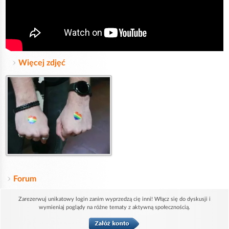
Więcej zdjęć
Forum
Zarezerwuj unikatowy login zanim wyprzedzą cię inni! Włącz się do dyskusji i
wymieniaj poglądy na różne tematy z aktywną społecznością.