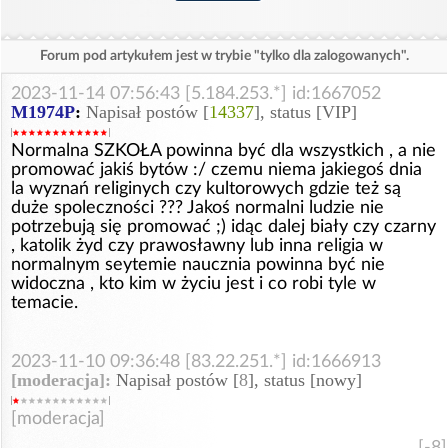
Forum pod artykułem jest w trybie "tylko dla zalogowanych".
2023-11-14 07:56:43 [5.184.253.*] id:1667052
M1974P
:
Napisał postów [
14337
], status [VIP]
Normalna SZKOŁA powinna być dla wszystkich , a nie
promować jakiś bytów :/ czemu niema jakiegoś dnia
la wyznań religinych czy kultorowych gdzie też są
duże spoleczności ??? Jakoś normalni ludzie nie
potrzebują się promować ;) idąc dalej biały czy czarny
, katolik żyd czy prawosławny lub inna religia w
normalnym seytemie naucznia powinna być nie
widoczna , kto kim w życiu jest i co robi tyle w
temacie.
2023-11-10 09:36:48 [83.22.251.*] id:1666913
[moderacja]:
Napisał postów [
8
], status [nowy]
[moderacja]
[-8]