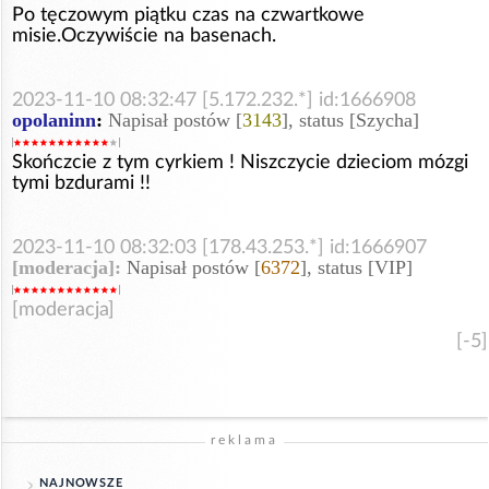
Po tęczowym piątku czas na czwartkowe
misie.Oczywiście na basenach.
2023-11-10 08:32:47 [5.172.232.*] id:1666908
opolaninn
:
Napisał postów [
3143
], status [Szycha]
Skończcie z tym cyrkiem ! Niszczycie dzieciom mózgi
tymi bzdurami !!
2023-11-10 08:32:03 [178.43.253.*] id:1666907
[moderacja]:
Napisał postów [
6372
], status [VIP]
[moderacja]
[-5]
reklama
NAJNOWSZE