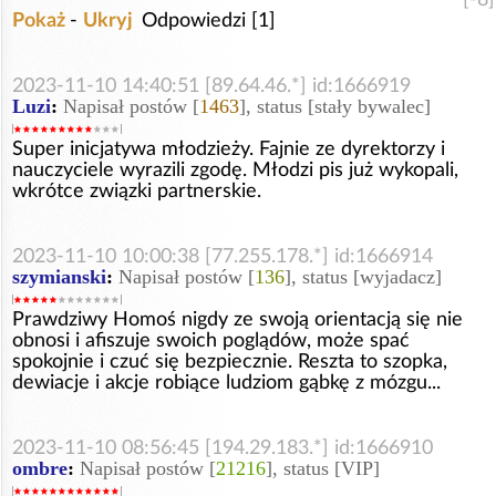
Pokaż
-
Ukryj
Odpowiedzi [1]
2023-11-10 14:40:51 [89.64.46.*] id:1666919
Luzi
:
Napisał postów [
1463
], status [stały bywalec]
Super inicjatywa młodzieży. Fajnie ze dyrektorzy i
nauczyciele wyrazili zgodę. Młodzi pis już wykopali,
wkrótce związki partnerskie.
2023-11-10 10:00:38 [77.255.178.*] id:1666914
szymianski
:
Napisał postów [
136
], status [wyjadacz]
Prawdziwy Homoś nigdy ze swoją orientacją się nie
obnosi i afiszuje swoich poglądów, może spać
spokojnie i czuć się bezpiecznie. Reszta to szopka,
dewiacje i akcje robiące ludziom gąbkę z mózgu...
2023-11-10 08:56:45 [194.29.183.*] id:1666910
ombre
:
Napisał postów [
21216
], status [VIP]