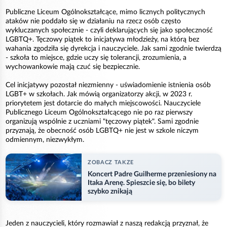
Publiczne Liceum Ogólnokształcące, mimo licznych politycznych
ataków nie poddało się w działaniu na rzecz osób często
wykluczanych społecznie - czyli deklarujących się jako społeczność
LGBTQ+. Tęczowy piątek to inicjatywa młodzieży, na którą bez
wahania zgodziła się dyrekcja i nauczyciele. Jak sami zgodnie twierdzą
- szkoła to miejsce, gdzie uczy się tolerancji, zrozumienia, a
wychowankowie mają czuć się bezpiecznie.
Cel inicjatywy pozostał niezmienny - uświadomienie istnienia osób
LGBT+ w szkołach. Jak mówią organizatorzy akcji, w 2023 r.
priorytetem jest dotarcie do małych miejscowości. Nauczyciele
Publicznego Liceum Ogólnokształcącego nie po raz pierwszy
organizują wspólnie z uczniami "tęczowy piątek". Sami zgodnie
przyznają, że obecność osób LGBTQ+ nie jest w szkole niczym
odmiennym, niezwykłym.
ZOBACZ TAKZE
Koncert Padre Guilherme przeniesiony na
Itaka Arenę. Spieszcie się, bo bilety
szybko znikają
Jeden z nauczycieli, który rozmawiał z naszą redakcją przyznał, że