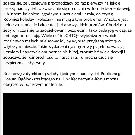
zdarza się, że uczniowie przychodzący po raz pierwszy na lekcje
proszą nauczyciela o zwracanie się do ucznia w formie bezosobowej,
lub innym imieniem, zgodnym z uczuciami ucznia, co czynią. -
Również koledzy i koleżanki nie mają z tym problemu. W szkole jest
pełne zrozumienie i akceptacja dla wszystkich uczniów. Chodzi o to,
żeby oni czuli się tu zaopiekowani, bezpieczni. Jako pedagog widzę, że
oni tego potrzebują. Wiele osób LGBTQ+ wyjeżdża ze swoich
rodzinnych małych miejscowości, by wybrać przyjazną szkołę w
większym mieście. Takie wydarzenia jak tęczowy piątek pozwalają
uczniom i nauczycielom poznać się bliżej, zrozumieć wiele decyzji i
zobaczyć, że różnorodność to nasza siła. Tu można czuć się
bezpiecznie - słyszymy.
Rozmowę z dyrektorką szkoły i jednym z nauczycieli Publicznego
Liceum Ogólnokształcącego na 1. w Kędzierzynie-Koźlu można
obejrzeć w poniższym materiale: