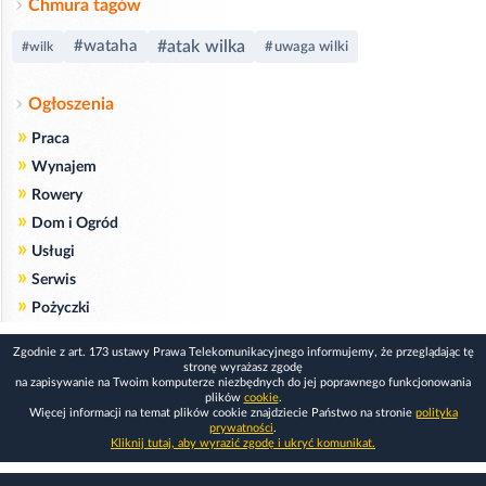
Chmura tagów
#wataha
#atak wilka
#uwaga wilki
#wilk
Ogłoszenia
»
Praca
»
Wynajem
»
Rowery
»
Dom i Ogród
»
Usługi
»
Serwis
»
Pożyczki
Zgodnie z art. 173 ustawy Prawa Telekomunikacyjnego informujemy, że przeglądając tę
stronę wyrażasz zgodę
na zapisywanie na Twoim komputerze niezbędnych do jej poprawnego funkcjonowania
plików
cookie
.
Więcej informacji na temat plików cookie znajdziecie Państwo na stronie
polityka
prywatności
.
Kliknij tutaj, aby wyrazić zgodę i ukryć komunikat.