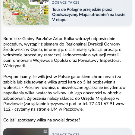
ZOBACZ TAKZE
Tour de Pologne przejedzie przez
Opolszczyznę. Mapa utrudnień na trasie
V etapu
Burmistrz Gminy Paczków Artur Rolka wdrożył odpowiednie
procedury, wystąpił z pismem do Regionalnej Dyrekcji Ochrony
Środowiska w Opolu, informując o zaistniałej sytuacji, prosząc o
wdrożenie procedury zaradczej. Jednocześnie o sytuacji zostali
poinformowani Wojewoda Opolski oraz Powiatowy Inspektorat
Weterynarii.
Przypominamy, że wilk jest w Polsce gatunkiem chronionym i za
zabicie lub skłusowanie wilka grozi kara do 5 lat pozbawienia
wolności. - Prosimy również, o niezwłoczne zgłaszanie incydentów
napotkania wilka, watachy wilków lub jego obecności w obrębie
zabudowań. Zgłoszenia należy składać do Urzędu Miejskiego w
Paczkowie (zarządzanie kryzysowe) pod nr tel. 77 431 67 91 wew.
112 - czytamy na stronie UM w Paczkowie.
Co jeśli spotkamy wilka na swojej drodze?
ZOBACZ TAKZE