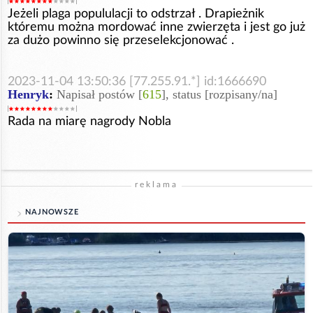
Jeżeli plaga popululacji to odstrzał . Drapieżnik
któremu można mordować inne zwierzęta i jest go już
za dużo powinno się przeselekcjonować .
2023-11-04 13:50:36 [77.255.91.*] id:1666690
Henryk
:
Napisał postów [
615
], status [rozpisany/na]
Rada na miarę nagrody Nobla
reklama
NAJNOWSZE