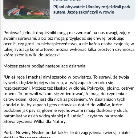
Pijani obywatele Ukrainy rozjeżdżali park
autem. Jazdę zakończyli w rowie
Ponieważ jednak drapieżniki mogą nie zwracać na nas uwagi, zajęte
swoimi sprawami, albo też mogą przyglądać się chwilę, próbując
ocenić, czy grozi im niebezpieczeństwo, a nie każda osoba czuje się w
takiej sytuacji komfortowo, można wykonać kilka prostych czynności,
które skłonią wilki do ucieczki.
Możesz zatem podjąć następujące działania:
"Unieś ręce i machaj nimi szeroko w powietrzu. To sprawi, że twoja
sylwetka będzie lepiej widoczna, a twój zapach szeroko się
rozprzestrzeni. Możesz też klaskać w dłonie. Pokrzykuj głośno, ostrym
tonem. To pozwoli wilkom się zorientować, że mają do czynienia z
człowiekiem, który jest dla nich zagrożeniem. W działaniach tych
chodzi o to, by zapach i głos człowieka dotarł do wilków, które
podobnie jak psy są głównie węchowcami i mają doskonały słuch,
natomiast w dzień widzą słabiej niż ludzie." - czytamy na stronie
Stowarzyszenia Wilka dla Natury.
Portal Nowiny Nyskie podał także, że do zagryzienia zwierząt miało