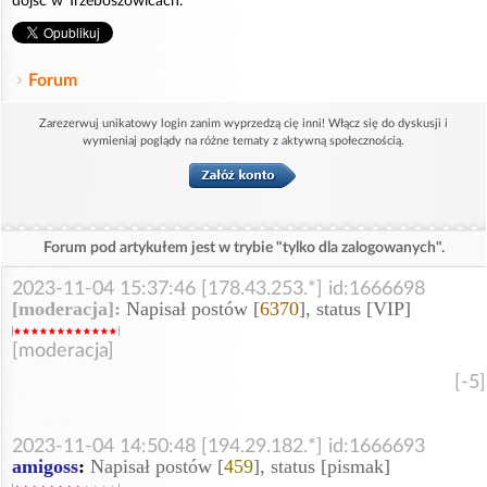
dojść w Trzeboszowicach.
Forum
Zarezerwuj unikatowy login zanim wyprzedzą cię inni! Włącz się do dyskusji i
wymieniaj poglądy na różne tematy z aktywną społecznością.
Forum pod artykułem jest w trybie "tylko dla zalogowanych".
2023-11-04 15:37:46 [178.43.253.*] id:1666698
[moderacja]:
Napisał postów [
6370
], status [VIP]
[moderacja]
[-5]
2023-11-04 14:50:48 [194.29.182.*] id:1666693
amigoss
:
Napisał postów [
459
], status [pismak]