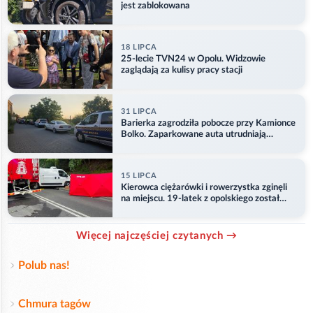
jest zablokowana
18 LIPCA
25-lecie TVN24 w Opolu. Widzowie
zaglądają za kulisy pracy stacji
31 LIPCA
Barierka zagrodziła pobocze przy Kamionce
Bolko. Zaparkowane auta utrudniają
przejazd
15 LIPCA
Kierowca ciężarówki i rowerzystka zginęli
na miejscu. 19-latek z opolskiego został
ranny
Więcej najczęściej czytanych →
Polub nas!
Chmura tagów