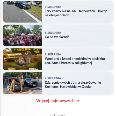
8 SIERPNIA
Trzy zdarzenia na A4. Dachowanie i kolizje
na obu jezdniach
8 SIERPNIA
Co na weekend?
8 SIERPNIA
Weekend z lwami angolskimi w opolskim
zoo. Atos i Portos w roli głównej
7 SIERPNIA
Zderzenie dwóch aut na skrzyżowaniu
Kośnego i Katowickiej w Opolu
Więcej najnowszych →
reklama