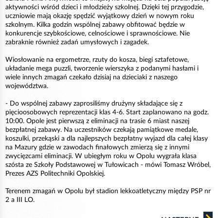
aktywności wśród dzieci i młodzieży szkolnej. Dzięki tej przygodzie,
uczniowie mają okazję spędzić wyjątkowy dzień w nowym roku
szkolnym. Kilka godzin wspólnej zabawy obfitować będzie w
konkurencje szybkościowe, celnościowe i sprawnościowe. Nie
zabraknie również zadań umysłowych i zagadek.
Wiosłowanie na ergometrze, rzuty do kosza, biegi sztafetowe,
układanie mega puzzli, tworzenie wierszyka z podanymi hasłami i
wiele innych zmagań czekało dzisiaj na dzieciaki z naszego
województwa.
- Do wspólnej zabawy zaprosiliśmy drużyny składające się z
pięcioosobowych reprezentacji klas 4-6. Start zaplanowano na godz.
10:00. Opole jest pierwszą z eliminacji na trasie 6 miast naszej
bezpłatnej zabawy. Na uczestników czekają pamiątkowe medale,
koszulki, przekąski a dla najlepszych bezpłatny wyjazd dla całej klasy
na Mazury gdzie w zawodach finałowych zmierzą się z innymi
zwycięzcami eliminacji. W ubiegłym roku w Opolu wygrała klasa
szósta ze Szkoły Podstawowej w Tułowicach - mówi Tomasz Wróbel,
Prezes AZS Politechniki Opolskiej.
Terenem zmagań w Opolu był stadion lekkoatletyczny między PSP nr
2 a III LO.