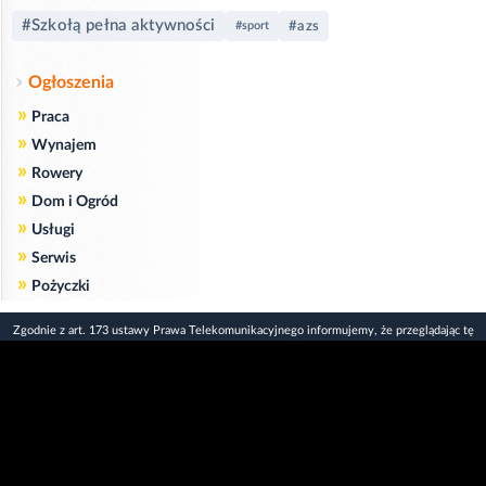
#Szkołą pełna aktywności
#azs
#sport
Ogłoszenia
»
Praca
»
Wynajem
»
Rowery
»
Dom i Ogród
»
Usługi
»
Serwis
»
Pożyczki
Zgodnie z art. 173 ustawy Prawa Telekomunikacyjnego informujemy, że przeglądając tę
stronę wyrażasz zgodę
na zapisywanie na Twoim komputerze niezbędnych do jej poprawnego funkcjonowania
plików
cookie
.
Więcej informacji na temat plików cookie znajdziecie Państwo na stronie
polityka
prywatności
.
Kliknij tutaj, aby wyrazić zgodę i ukryć komunikat.
Copyright © 2006-2026
Strona główna 24opole.pl