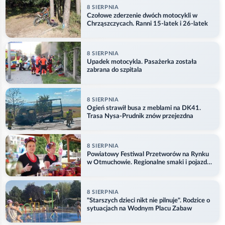
8 SIERPNIA
Czołowe zderzenie dwóch motocykli w
Chrząszczycach. Ranni 15-latek i 26-latek
8 SIERPNIA
Upadek motocykla. Pasażerka została
zabrana do szpitala
8 SIERPNIA
Ogień strawił busa z meblami na DK41.
Trasa Nysa-Prudnik znów przejezdna
8 SIERPNIA
Powiatowy Festiwal Przetworów na Rynku
w Otmuchowie. Regionalne smaki i pojazdy
służb
8 SIERPNIA
"Starszych dzieci nikt nie pilnuje". Rodzice o
sytuacjach na Wodnym Placu Zabaw