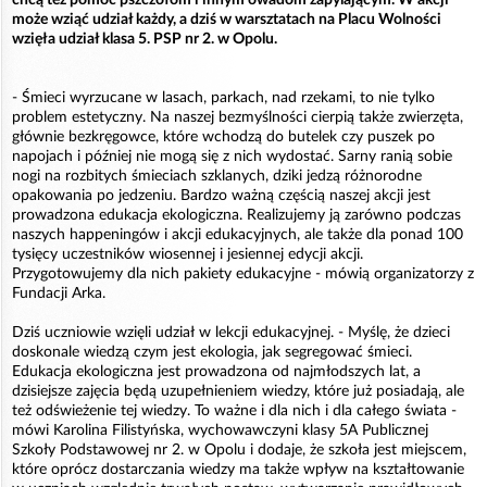
może wziąć udział każdy, a dziś w warsztatach na Placu Wolności
wzięła udział klasa 5. PSP nr 2. w Opolu.
- Śmieci wyrzucane w lasach, parkach, nad rzekami, to nie tylko
problem estetyczny. Na naszej bezmyślności cierpią także zwierzęta,
głównie bezkręgowce, które wchodzą do butelek czy puszek po
napojach i później nie mogą się z nich wydostać. Sarny ranią sobie
nogi na rozbitych śmieciach szklanych, dziki jedzą różnorodne
opakowania po jedzeniu. Bardzo ważną częścią naszej akcji jest
prowadzona edukacja ekologiczna. Realizujemy ją zarówno podczas
naszych happeningów i akcji edukacyjnych, ale także dla ponad 100
tysięcy uczestników wiosennej i jesiennej edycji akcji.
Przygotowujemy dla nich pakiety edukacyjne - mówią organizatorzy z
Fundacji Arka.
Dziś uczniowie wzięli udział w lekcji edukacyjnej. - Myślę, że dzieci
doskonale wiedzą czym jest ekologia, jak segregować śmieci.
Edukacja ekologiczna jest prowadzona od najmłodszych lat, a
dzisiejsze zajęcia będą uzupełnieniem wiedzy, które już posiadają, ale
też odświeżenie tej wiedzy. To ważne i dla nich i dla całego świata -
mówi Karolina Filistyńska, wychowawczyni klasy 5A Publicznej
Szkoły Podstawowej nr 2. w Opolu i dodaje, że szkoła jest miejscem,
które oprócz dostarczania wiedzy ma także wpływ na kształtowanie