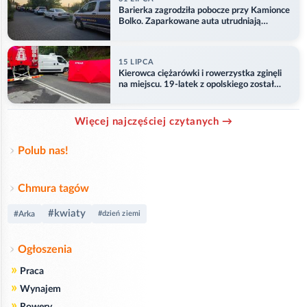
Barierka zagrodziła pobocze przy Kamionce
Bolko. Zaparkowane auta utrudniają
przejazd
15 LIPCA
Kierowca ciężarówki i rowerzystka zginęli
na miejscu. 19-latek z opolskiego został
ranny
Więcej najczęściej czytanych →
Polub nas!
Chmura tagów
#kwiaty
#Arka
#dzień ziemi
Ogłoszenia
»
Praca
»
Wynajem
»
Rowery