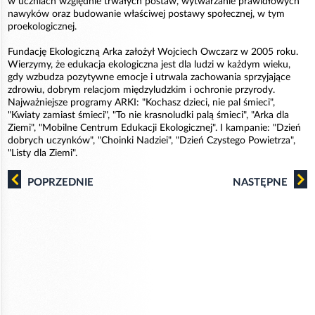
w uczniach względnie trwałych postaw, wytwarzanie prawidłowych
nawyków oraz budowanie właściwej postawy społecznej, w tym
proekologicznej.
Fundację Ekologiczną Arka założył Wojciech Owczarz w 2005 roku.
Wierzymy, że edukacja ekologiczna jest dla ludzi w każdym wieku,
gdy wzbudza pozytywne emocje i utrwala zachowania sprzyjające
zdrowiu, dobrym relacjom międzyludzkim i ochronie przyrody.
Najważniejsze programy ARKI: "Kochasz dzieci, nie pal śmieci",
"Kwiaty zamiast śmieci", "To nie krasnoludki palą śmieci", "Arka dla
Ziemi", "Mobilne Centrum Edukacji Ekologicznej". I kampanie: "Dzień
dobrych uczynków", "Choinki Nadziei", "Dzień Czystego Powietrza",
"Listy dla Ziemi".
POPRZEDNIE
NASTĘPNE