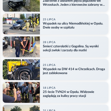
Zdarzenie z udziałem pięciu pojazdów we
Wrzoskach. Jeden z kierowców zabrany w
kajdankach
25 LIPCA
Wypadek na ulicy Niemodlińskiej w Opolu.
Dwie osoby w szpitalu
28 LIPCA
Śmierć czterolatki z Gogolina. Są wyniki
sekcji zwłok i zarzuty dla matki
25 LIPCA
Wypadek na DW 414 w Chrzelicach. Droga
jest zablokowana
18 LIPCA
25-lecie TVN24 w Opolu. Widzowie
zaglądają za kulisy pracy stacji
31 LIPCA