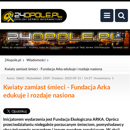
24opole.pl
Wiadomości
Kwiaty zamiast śmieci - Fundacja Arka edukuje i rozdaje nasiona
Autor: OlekG
Wyświetleń: 2509
Dodano: 2023-09-15 / 14:37
Komentarzy: 1
Kwiaty zamiast śmieci - Fundacja Arka
edukuje i rozdaje nasiona
Inicjatorem wydarzenia jest Fundacja Ekologiczna ARKA. Oprócz
przeciwdziałaniu nielegalnie porzucanym śmieciom, pomysłodawcy
chcą też pomóc pszczołom i innym owadom zapylającym. W akcji