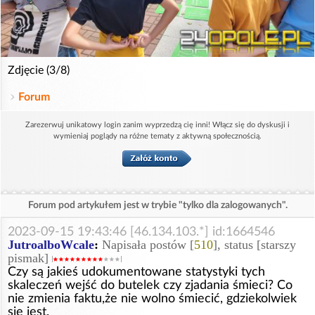
Zdjęcie (3/8)
Forum
Zarezerwuj unikatowy login zanim wyprzedzą cię inni! Włącz się do dyskusji i
wymieniaj poglądy na różne tematy z aktywną społecznością.
Forum pod artykułem jest w trybie "tylko dla zalogowanych".
2023-09-15 19:43:46 [46.134.103.*] id:1664546
JutroalboWcale
:
Napisała postów [
510
], status [starszy
pismak]
Czy są jakieś udokumentowane statystyki tych
skaleczeń wejść do butelek czy zjadania śmieci? Co
nie zmienia faktu,że nie wolno śmiecić, gdziekolwiek
się jest.