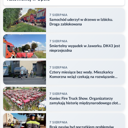
7 SIERPNIA
Samochód uderzył w drzewo w Izbicku.
Droga zablokowana
7 SIERPNIA
Śmiertelny wypadek w Jaworku. DK43 jest
nieprzejezdna
7 SIERPNIA
Cztery miesiące bez wody. Mieszkańcy
Komorzna wciąż czekają na rozwiązanie
problemu
7 SIERPNIA
Koniec Fire Truck Show. Organizatorzy
zamykają historię międzynarodowego zlotu
w Główczycach
7 SIERPNIA
Brak pasów był początkiem problemów