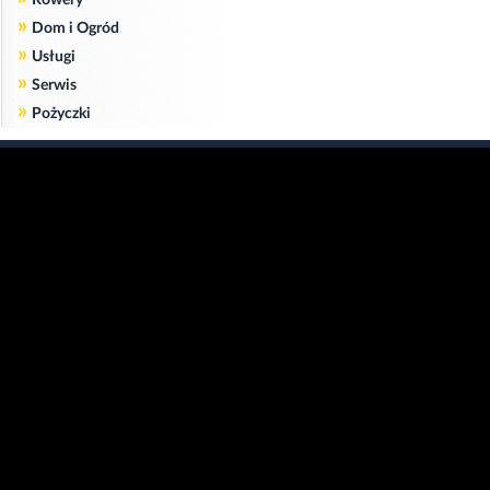
»
Dom i Ogród
»
Usługi
»
Serwis
»
Pożyczki
Zgodnie z art. 173 ustawy Prawa Telekomunikacyjnego informujemy, że przeglądając tę
stronę wyrażasz zgodę
na zapisywanie na Twoim komputerze niezbędnych do jej poprawnego funkcjonowania
plików
cookie
.
Więcej informacji na temat plików cookie znajdziecie Państwo na stronie
polityka
prywatności
.
Kliknij tutaj, aby wyrazić zgodę i ukryć komunikat.
Copyright © 2006-2026
Strona główna 24opole.pl
by 24opole sp. z o.o.
www.hotele.24opole.pl
v4.30.7
2026-08-06 01:15
użytkownicy on-line: 2957
Panel Klienta
rekord on-line: 129224
Oferta Reklamowa
wyświetleń: 1673664862
Kontakt z redakcją
Polityka prywatności