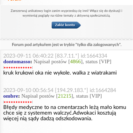
Zarezerwuj unikatowy login zanim wyprzedzą cię inni! Włącz się do dyskusji i
wymieniaj poglądy na różne tematy z aktywną społecznością.
Forum pod artykułem jest w trybie "tylko dla zalogowanych".
2023-09-11 06:40:22 [83.7.11.*] id:1664334
dontomasso
:
Napisał postów [
4866
], status [VIP]
kruk krukowi oka nie wykole. walka z wiatrakami
2023-09-10 00:56:54 [194.29.183.*] id:1664284
ombre
:
Napisał postów [
21215
], status [VIP]
Błędy medyczne to na cmentarzach leżą mało komu
chce się z systemem walczyć.Adwokaci kosztują
więcej nią sądy dadzą odszkodowania.