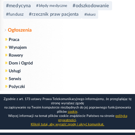
#medycyna
#odszkodowanie
#błędy medyczne
#rzecznik praw pacjenta
#fundusz
#lekarz
Ogłoszenia
»
Praca
»
Wynajem
»
Rowery
»
Dom i Ogród
»
Usługi
»
Serwis
»
Pożyczki
Zgodnie z art. 173 ustawy Prawa Telekomunikacyjnego informujemy, że przeglądając tę
stronę wyrażasz zgodę
na zapisywanie na Twoim komputerze niezbędnych do jej poprawnego funkcjonowania
plików
cookie
.
Więcej informacji na temat plików cookie znajdziecie Państwo na stronie
polityka
prywatności
.
Kliknij tutaj, aby wyrazić zgodę i ukryć komunikat.