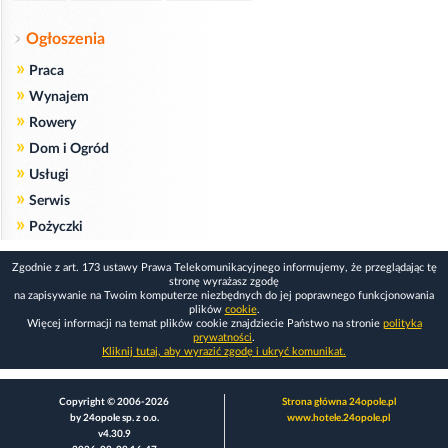
Ogłoszenia
»
Praca
»
Wynajem
»
Rowery
»
Dom i Ogród
»
Usługi
»
Serwis
»
Pożyczki
Zgodnie z art. 173 ustawy Prawa Telekomunikacyjnego informujemy, że przeglądając tę
stronę wyrażasz zgodę
na zapisywanie na Twoim komputerze niezbędnych do jej poprawnego funkcjonowania
plików
cookie
.
Więcej informacji na temat plików cookie znajdziecie Państwo na stronie
polityka
prywatności
.
Kliknij tutaj, aby wyrazić zgodę i ukryć komunikat.
Copyright © 2006-2026
Strona główna 24opole.pl
by 24opole sp. z o.o.
www.hotele.24opole.pl
v4.30.9