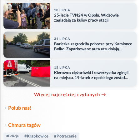
18 LIPCA
25-lecie TVN24 w Opolu. Widzowie
zaglądają za kulisy pracy stacji
31 LIPCA
Barierka zagrodziła pobocze przy Kamionce
Bolko. Zaparkowane auta utrudniają
przejazd
15 LIPCA
Kierowca ciężarówki i rowerzystka zginęli
na miejscu. 19-latek z opolskiego został
ranny
Więcej najczęściej czytanych →
Polub nas!
Chmura tagów
#Krapkowice
#Potracenie
#Policja