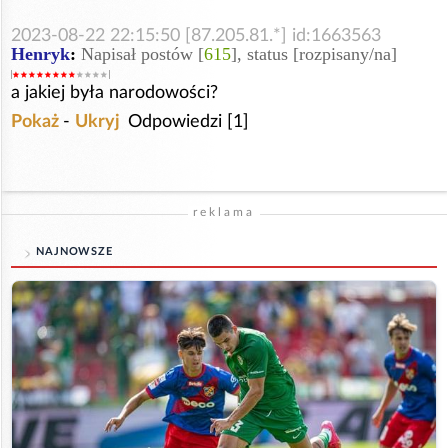
2023-08-22 22:15:50 [87.205.81.*] id:1663563
Henryk
:
Napisał postów [
615
], status [rozpisany/na]
a jakiej była narodowości?
Pokaż
-
Ukryj
Odpowiedzi [1]
reklama
NAJNOWSZE