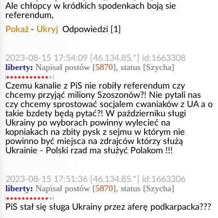
Ale chłopcy w kródkich spodenkach boją sie
referendum,
Pokaż
-
Ukryj
Odpowiedzi [1]
2023-08-15 17:54:09 [46.134.85.*] id:1663308
liberty
:
Napisał postów [
5870
], status [Szycha]
Czemu kanalie z PiS nie robiły referendum czy
chcemy przyjąć miliony Szoszonów?! Nie pytali nas
czy chcemy sprostować socjalem cwaniaków z UA a o
takie bzdety będą pytać?! W październiku sługi
Ukrainy po wyborach powinny wylecieć na
kopniakach na zbity pysk z sejmu w którym nie
powinno być miejsca na zdrajców którzy służą
Ukrainie - Polski rzad ma służyć Polakom !!!
2023-08-15 17:51:36 [46.134.85.*] id:1663306
liberty
:
Napisał postów [
5870
], status [Szycha]
PiS stał się sługa Ukrainy przez aferę podkarpacka???