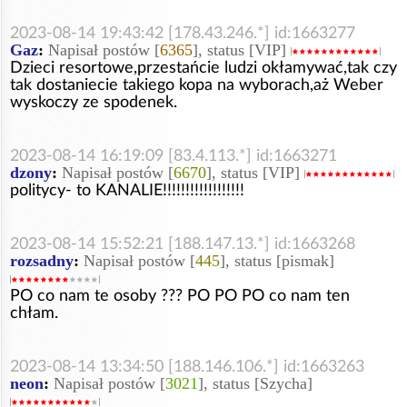
2023-08-14 19:43:42 [178.43.246.*] id:1663277
Gaz
:
Napisał postów [
6365
], status [VIP]
Dzieci resortowe,przestańcie ludzi okłamywać,tak czy
tak dostaniecie takiego kopa na wyborach,aż Weber
wyskoczy ze spodenek.
2023-08-14 16:19:09 [83.4.113.*] id:1663271
dzony
:
Napisał postów [
6670
], status [VIP]
politycy- to KANALIE!!!!!!!!!!!!!!!!!!
2023-08-14 15:52:21 [188.147.13.*] id:1663268
rozsadny
:
Napisał postów [
445
], status [pismak]
PO co nam te osoby ??? PO PO PO co nam ten
chłam.
2023-08-14 13:34:50 [188.146.106.*] id:1663263
neon
:
Napisał postów [
3021
], status [Szycha]