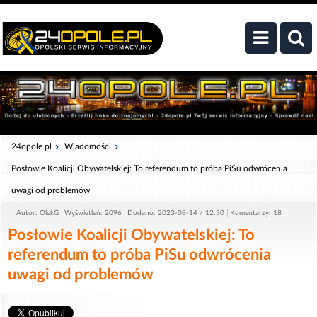
24opole.pl
Wiadomości
Posłowie Koalicji Obywatelskiej: To referendum to próba PiSu odwrócenia
uwagi od problemów
Autor: OlekG
Wyświetleń: 2096
Dodano: 2023-08-14 / 12:30
Komentarzy: 18
Posłowie Koalicji Obywatelskiej: To
referendum to próba PiSu odwrócenia
uwagi od problemów