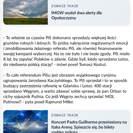
ZOBACZ TAKZE
IMGW wydał dwa alerty dla
Opolszczyzny
- To właśnie za czasów PiS dokonano sprzedaży większej ilości
gruntów rolnych i leśnych. To próba nakręcenia negatywnych emocji
i zmobilizowania żelaznego referatu PiS, ale również finansowanie
swojej kampanii wyborczej. Na to nie było i nie bezie zgody. PiS miało
8 lat, by zapytać Polaków o zdanie. Gdzie byli, kiedy sprzedano Lotos,
do niedawna polską stację? - mówi poseł Tomasz Kostuś.
- To całe referendum PiSu jest obrazem wyjątkowego cynizmu
ugrupowania Jarosława Kaczyńskiego. To PiS sprzedał i to w sposób
budzący zastrzeżenia rafinerię w Gdańsku i Lotos. 400 stacji
sprzedano Węgrom, a warto zdawać sobie sprawę, że pan Orban to
cichy sojusznik Putina. Co jeśli Węgrzy zechcą sprzedać MOL
Putinowi? - pyta poseł Rajmund Miller.
ZOBACZ TAKZE
Koncert Padre Guilherme przeniesiony na
Itaka Arenę. Spieszcie się, bo bilety
szybko znikają