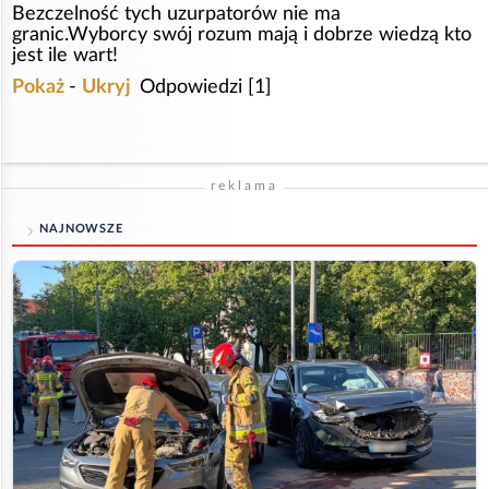
Bezczelność tych uzurpatorów nie ma
granic.Wyborcy swój rozum mają i dobrze wiedzą kto
jest ile wart!
Pokaż
-
Ukryj
Odpowiedzi [1]
reklama
NAJNOWSZE