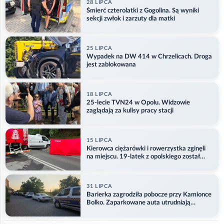
28 LIPCA
Śmierć czterolatki z Gogolina. Są wyniki
sekcji zwłok i zarzuty dla matki
25 LIPCA
Wypadek na DW 414 w Chrzelicach. Droga
jest zablokowana
18 LIPCA
25-lecie TVN24 w Opolu. Widzowie
zaglądają za kulisy pracy stacji
15 LIPCA
Kierowca ciężarówki i rowerzystka zginęli
na miejscu. 19-latek z opolskiego został
ranny
31 LIPCA
Barierka zagrodziła pobocze przy Kamionce
Bolko. Zaparkowane auta utrudniają
przejazd