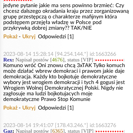
jedyne pytanie jakie ma sens powinno brzmieć: Czy
chcesz dalszego okradania kraju przez zorganizowaną
grupę przestępczą o charakterze mafijnym która
podstępem przejęła władzę w Polsce pod
przykrywką dobrej zmiany?? TAK/NIE
Pokaż
-
Ukryj
Odpowiedzi [1]
2023-08-14 15:28:14 [94.254.144.*] id:1663266
Rex
:
Napisał postów [
4676
], status [VIP]
Komuno wróć Oni znowu chcą 3xTAK Tylko komuch
może działać wbrew demokraci i prawom jakie daje
demokracja. Każdy kto bojkotuje demokratyczne
wybory jest wrogiem demokracji i tych 4 gogusi jest
Wrogiem Wolnej Demokratycznej Polski. Nigdy nie
zagłosuje ma ludzi bojkotujacych moje
demokratyczne Prawo Stop Komunie
Pokaż
-
Ukryj
Odpowiedzi [1]
2023-08-14 19:41:07 [178.43.246.*] id:1663276
Gaz
:
Napisał postów [
6365
], status [VIP]