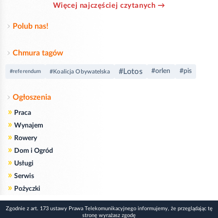
Więcej najczęściej czytanych →
Polub nas!
Chmura tagów
#Lotos
#orlen
#pis
#referendum
#Koalicja Obywatelska
Ogłoszenia
»
Praca
»
Wynajem
»
Rowery
»
Dom i Ogród
»
Usługi
»
Serwis
»
Pożyczki
Zgodnie z art. 173 ustawy Prawa Telekomunikacyjnego informujemy, że przeglądając tę
stronę wyrażasz zgodę