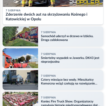
7 SIERPNIA
Zderzenie dwóch aut na skrzyżowaniu Kośnego i
Katowickiej w Opolu
7 SIERPNIA
Samochód uderzył w drzewo w Izbicku.
Droga zablokowana
7 SIERPNIA
Śmiertelny wypadek w Jaworku. DK43 jest
nieprzejezdna
7 SIERPNIA
Cztery miesiące bez wody. Mieszkańcy
Komorzna wciąż czekają na rozwiązanie
problemu
7 SIERPNIA
Koniec Fire Truck Show. Organizatorzy
zamykają historię międzynarodowego zlotu