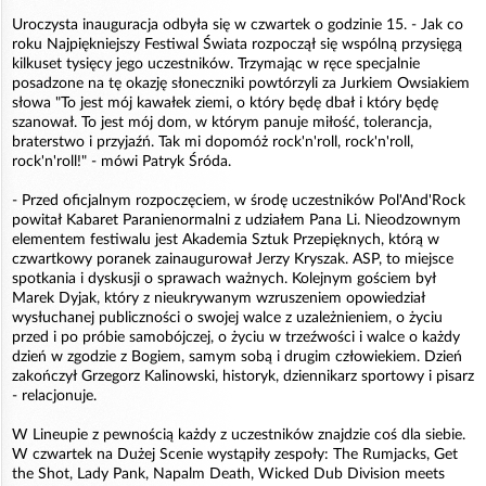
Uroczysta inauguracja odbyła się w czwartek o godzinie 15. - Jak co
roku Najpiękniejszy Festiwal Świata rozpoczął się wspólną przysięgą
kilkuset tysięcy jego uczestników. Trzymając w ręce specjalnie
posadzone na tę okazję słoneczniki powtórzyli za Jurkiem Owsiakiem
słowa "To jest mój kawałek ziemi, o który będę dbał i który będę
szanował. To jest mój dom, w którym panuje miłość, tolerancja,
braterstwo i przyjaźń. Tak mi dopomóż rock'n'roll, rock'n'roll,
rock'n'roll!" - mówi Patryk Śróda.
- Przed oficjalnym rozpoczęciem, w środę uczestników Pol'And'Rock
powitał Kabaret Paranienormalni z udziałem Pana Li. Nieodzownym
elementem festiwalu jest Akademia Sztuk Przepięknych, którą w
czwartkowy poranek zainaugurował Jerzy Kryszak. ASP, to miejsce
spotkania i dyskusji o sprawach ważnych. Kolejnym gościem był
Marek Dyjak, który z nieukrywanym wzruszeniem opowiedział
wysłuchanej publiczności o swojej walce z uzależnieniem, o życiu
przed i po próbie samobójczej, o życiu w trzeźwości i walce o każdy
dzień w zgodzie z Bogiem, samym sobą i drugim człowiekiem. Dzień
zakończył Grzegorz Kalinowski, historyk, dziennikarz sportowy i pisarz
- relacjonuje.
W Lineupie z pewnością każdy z uczestników znajdzie coś dla siebie.
W czwartek na Dużej Scenie wystąpiły zespoły: The Rumjacks, Get
the Shot, Lady Pank, Napalm Death, Wicked Dub Division meets