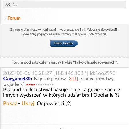
(Fot. Pat)
Forum
Zarezerwuj unikatowy login zanim wyprzedzą cię inni! Włącz się do dyskusji i
wymieniaj poglądy na różne tematy z aktywną społecznością.
Forum pod artykułem jest w trybie "tylko dla zalogowanych".
2023-08-06 13:28:27 [188.146.108.*] id:1662990
Gargamel80
:
Napisał postów [
311
], status [młodszy
wyjadacz]
PO'land rock festiwal pasuje lepiej, a gdzie relacje z
innych wydarzeń w których udział brali Opolanie ??
Pokaż
-
Ukryj
Odpowiedzi [2]