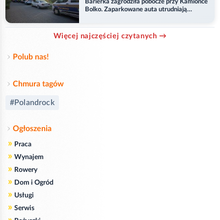
Barierka zagrodziła pobocze przy Kamionce
Bolko. Zaparkowane auta utrudniają
przejazd
Więcej najczęściej czytanych →
Polub nas!
Chmura tagów
#Polandrock
Ogłoszenia
»
Praca
»
Wynajem
»
Rowery
»
Dom i Ogród
»
Usługi
»
Serwis
»