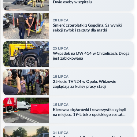
Dwie osoby w szpitalu
28 LIPCA
Śmierć czterolatki z Gogolina. Są wyniki
sekcji zwłok i zarzuty dla matki
25 LIPCA
Wypadek na DW 414 w Chrzelicach. Droga
jest zablokowana
18 LIPCA
25-lecie TVN24 w Opolu. Widzowie
zaglądają za kulisy pracy stacji
15 LIPCA
Kierowca ciężarówki i rowerzystka zginęli
na miejscu. 19-latek z opolskiego został
ranny
31 LIPCA