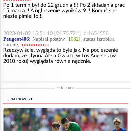
Po 1 termin był do 22 grudnia !!! Po 2 składania prac
15 marca !! A ogłoszenie wyników 9 !! Komuś się
niezłe pimieliło!!!
2023-01-09 15:51:10 [94.75.72.*] id:1654558
Peugeot406
:
Napisał postów [
1082
], status [zrobił/a
karierę]
Rzeczywiście, wygląda to byle jak. Na pocieszenie
dodam, że słynna Aleja Gwiazd w Los Angeles (w
2010 roku) wyglądała równie nędznie.
reklama
NAJNOWSZE