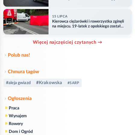
przejazd
15 LIPCA
Kierowca ciężarówki i rowerzystka zginęli
na miejscu. 19-latek z opolskiego został
ranny
Więcej najczęściej czytanych →
Polub nas!
Chmura tagów
#Krakowska
#aleja gwiazd
#SARP
Ogłoszenia
»
Praca
»
Wynajem
»
Rowery
»
Dom i Ogród