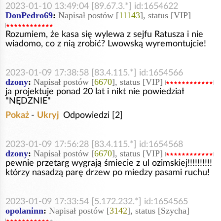
2023-01-10 13:49:04 [89.67.3.*] id:1654622
DonPedro69
:
Napisał postów [
11143
], status [VIP]
Rozumiem, że kasa się wylewa z sejfu Ratusza i nie
wiadomo, co z nią zrobić? Lwowską wyremontujcie!
2023-01-09 17:38:58 [83.4.115.*] id:1654566
dzony
:
Napisał postów [
6670
], status [VIP]
ja projektuje ponad 20 lat i nikt nie powiedział
"NĘDZNIE"
Pokaż
-
Ukryj
Odpowiedzi [2]
2023-01-09 17:56:28 [83.4.115.*] id:1654568
dzony
:
Napisał postów [
6670
], status [VIP]
pewnie przetarg wygrają śmiecie z ul ozimskiej!!!!!!!!!!
którzy nasadzą parę drzew po miedzy pasami ruchu!
2023-01-09 17:33:54 [5.172.232.*] id:1654565
opolaninn
:
Napisał postów [
3142
], status [Szycha]