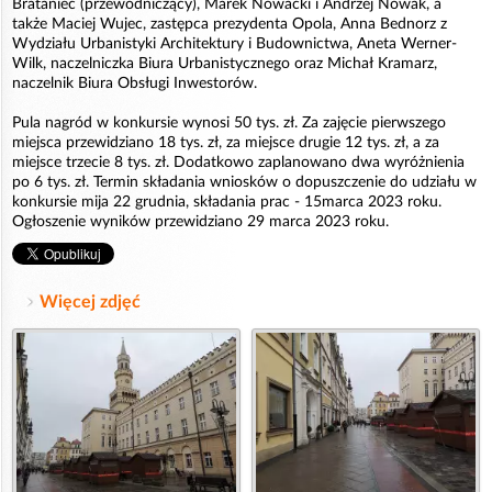
Brataniec (przewodniczący), Marek Nowacki i Andrzej Nowak, a
także Maciej Wujec, zastępca prezydenta Opola, Anna Bednorz z
Wydziału Urbanistyki Architektury i Budownictwa, Aneta Werner-
Wilk, naczelniczka Biura Urbanistycznego oraz Michał Kramarz,
naczelnik Biura Obsługi Inwestorów.
Pula nagród w konkursie wynosi 50 tys. zł. Za zajęcie pierwszego
miejsca przewidziano 18 tys. zł, za miejsce drugie 12 tys. zł, a za
miejsce trzecie 8 tys. zł. Dodatkowo zaplanowano dwa wyróżnienia
po 6 tys. zł. Termin składania wniosków o dopuszczenie do udziału w
konkursie mija 22 grudnia, składania prac - 15marca 2023 roku.
Ogłoszenie wyników przewidziano 29 marca 2023 roku.
Więcej zdjęć