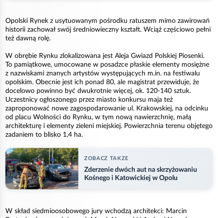
Opolski Rynek z usytuowanym pośrodku ratuszem mimo zawirowań
historii zachował swój średniowieczny kształt. Wciąż częściowo pełni
też dawną rolę.
W obrębie Rynku zlokalizowana jest Aleja Gwiazd Polskiej Piosenki.
To pamiątkowe, umocowane w posadzce płaskie elementy mosiężne
z nazwiskami znanych artystów występujących m.in. na festiwalu
opolskim. Obecnie jest ich ponad 80, ale magistrat przewiduje, że
docelowo powinno być dwukrotnie więcej, ok. 120-140 sztuk.
Uczestnicy ogłoszonego przez miasto konkursu maja też
zaproponować nowe zagospodarowanie ul. Krakowskiej, na odcinku
od placu Wolności do Rynku, w tym nową nawierzchnię, małą
architekturę i elementy zieleni miejskiej. Powierzchnia terenu objętego
zadaniem to blisko 1,4 ha.
ZOBACZ TAKZE
Zderzenie dwóch aut na skrzyżowaniu
Kośnego i Katowickiej w Opolu
W skład siedmioosobowego jury wchodzą architekci: Marcin