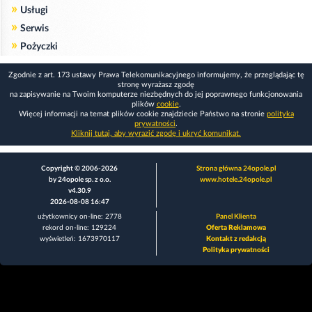
»
Usługi
»
Serwis
»
Pożyczki
Zgodnie z art. 173 ustawy Prawa Telekomunikacyjnego informujemy, że przeglądając tę
stronę wyrażasz zgodę
na zapisywanie na Twoim komputerze niezbędnych do jej poprawnego funkcjonowania
plików
cookie
.
Więcej informacji na temat plików cookie znajdziecie Państwo na stronie
polityka
prywatności
.
Kliknij tutaj, aby wyrazić zgodę i ukryć komunikat.
Copyright © 2006-2026
Strona główna 24opole.pl
by 24opole sp. z o.o.
www.hotele.24opole.pl
v4.30.9
2026-08-08 16:47
użytkownicy on-line: 2778
Panel Klienta
rekord on-line: 129224
Oferta Reklamowa
wyświetleń: 1673970117
Kontakt z redakcją
Polityka prywatności