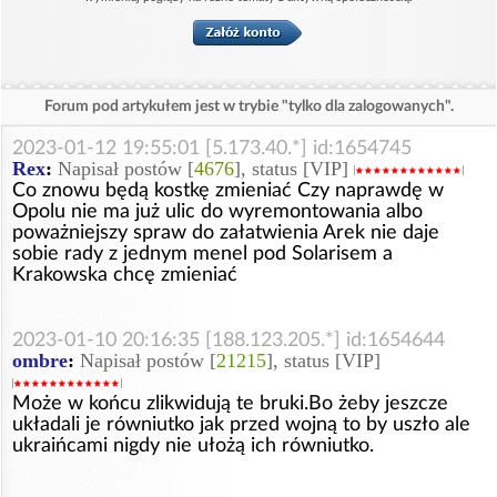
Forum pod artykułem jest w trybie "tylko dla zalogowanych".
2023-01-12 19:55:01 [5.173.40.*] id:1654745
Rex
:
Napisał postów [
4676
], status [VIP]
Co znowu będą kostkę zmieniać Czy naprawdę w
Opolu nie ma już ulic do wyremontowania albo
poważniejszy spraw do załatwienia Arek nie daje
sobie rady z jednym menel pod Solarisem a
Krakowska chcę zmieniać
2023-01-10 20:16:35 [188.123.205.*] id:1654644
ombre
:
Napisał postów [
21215
], status [VIP]
Może w końcu zlikwidują te bruki.Bo żeby jeszcze
układali je równiutko jak przed wojną to by uszło ale
ukraińcami nigdy nie ułożą ich równiutko.