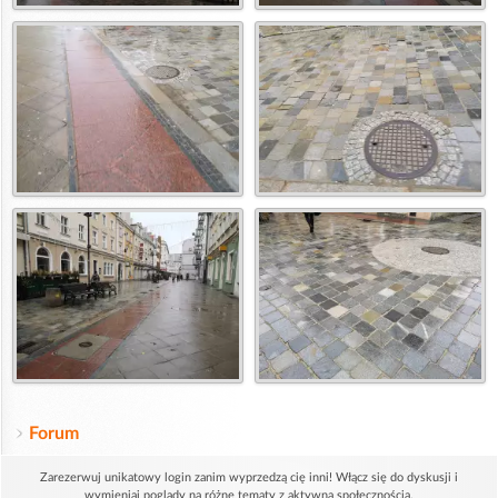
Forum
Zarezerwuj unikatowy login zanim wyprzedzą cię inni! Włącz się do dyskusji i
wymieniaj poglądy na różne tematy z aktywną społecznością.