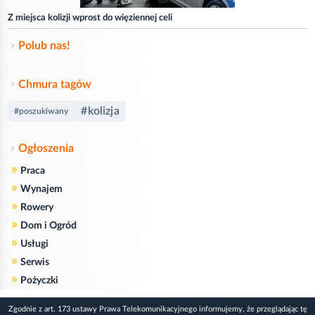
Z miejsca kolizji wprost do więziennej celi
Polub nas!
Chmura tagów
#kolizja
#poszukiwany
Ogłoszenia
»
Praca
»
Wynajem
»
Rowery
»
Dom i Ogród
»
Usługi
»
Serwis
»
Pożyczki
Zgodnie z art. 173 ustawy Prawa Telekomunikacyjnego informujemy, że przeglądając tę