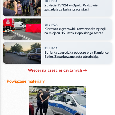
18 LIPCA
25-lecie TVN24 w Opolu. Widzowie
zaglądają za kulisy pracy stacji
15 LIPCA
Kierowca ciężarówki i rowerzystka zginęli
na miejscu. 19-latek z opolskiego został
ranny
31 LIPCA
Barierka zagrodziła pobocze przy Kamionce
Bolko. Zaparkowane auta utrudniają
przejazd
Więcej najczęściej czytanych →
Powiązane materiały