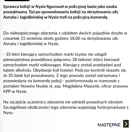
Sprawca kolizji w Nysie figurował w policyjnej bazie jako osoba
poszukiwana. Tuż po spowodowaniu kolizji na skrzyżowaniu ulic
Asnyka i Jagiellońskiej w Nysie trafi na policyjną komendę.
Do niebezpiecznego zdarzenia z udziałem dwóch pojazdów doszło w
czwartek 15 września około godziny 18.00 na skrzyżowaniu ulic
Asnyka i Jagiellońskiej w Nysie.
- 35-letni kierujący samochodem marki toyota nie ustąpił
pierwszeństwa prawidłowo jadącemu 28-latkowi, który kierował
samochodem marki volkswagen. Kierujący zostali przebadani pod
kątem alkoholu. Obydwoje byli trzeźwi. Podczas kontroli okazało się,
że 35-latek był poszukiwany. Z tego powodu został zatrzymany i
przewieziony na komendę policji - poinformowała w rozmowie z
portalem Nowiny Nyskie st. asp. Magdalena Mazurek, oficer prasowy
KPP w Nysie.
Na szczęście uczestnicy zdarzenia nie odnieśli poważnych obrażeń.
Szczegółowe okoliczności tego zdarzenia wyjaśniają funkcjonariusze z
Nysy.
NASTĘPNE