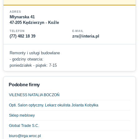
ADRES
Młynarska 41
47-205 Kędzierzyn - Koźle
TELEFON
E-MAIL
(77) 482 18 39
zrs@interia.pl
Remonty i usługi budowlane
- godziny otwarcia:
poniedziałek - piątek: 7-15
Podobne firmy
VILENESS NATALIA BOCZOŃ
Opti. Salon optyczny. Lekarz okulista Jolanta Kobyłka
Sklep meblowy
Global Trade S.C.
biuro@irga.wroc.pl