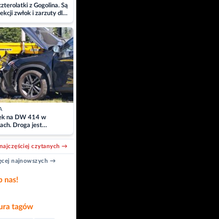
zterolatki z Gogolina. Są
ekcji zwłok i zarzuty dla
A
k na DW 414 w
ach. Droga jest
owana
najczęściej czytanych →
cej najnowszych →
b nas!
ra tagów