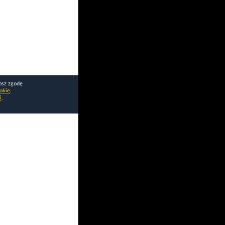
asz zgodę
okie
.
i
.