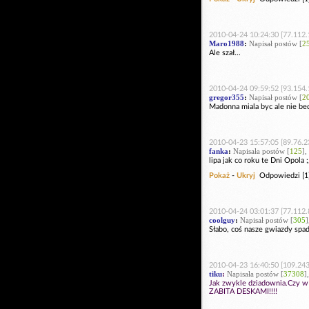
2010-04-24 10:24:30 [77.112.
Maro1988
:
Napisał postów [
2
Ale szał...
2010-04-24 09:59:52 [93.154.
gregor355
:
Napisał postów [
2
Madonna miala byc ale nie bed
2010-04-23 15:57:05 [89.76.2
fanka
:
Napisała postów [
125
],
lipa jak co roku te Dni Opola ;
Pokaż
-
Ukryj
Odpowiedzi [1
2010-04-24 03:01:37 [77.112.
coolguy
:
Napisał postów [
305
]
Słabo, coś nasze gwiazdy spadaj
2010-04-23 16:40:50 [109.243
tiku
:
Napisała postów [
37308
]
Jak zwykle dziadownia.Czy w
ZABITA DESKAMI!!!!