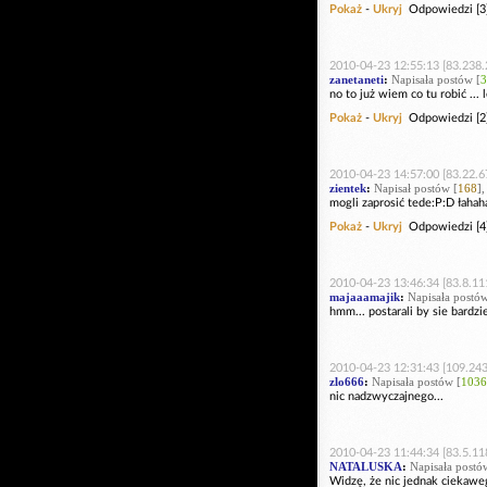
Pokaż
-
Ukryj
Odpowiedzi [3
2010-04-23 12:55:13 [83.238.
zanetaneti
:
Napisała postów [
3
no to już wiem co tu robić ...
Pokaż
-
Ukryj
Odpowiedzi [2
2010-04-23 14:57:00 [83.22.6
zientek
:
Napisał postów [
168
]
mogli zaprosić tede:P:D łahah
Pokaż
-
Ukryj
Odpowiedzi [4
2010-04-23 13:46:34 [83.8.11
majaaamajik
:
Napisała postów
hmm... postarali by sie bardzie
2010-04-23 12:31:43 [109.243
zlo666
:
Napisała postów [
1036
nic nadzwyczajnego...
2010-04-23 11:44:34 [83.5.11
NATALUSKA
:
Napisała postó
Widzę, że nic jednak ciekaweg