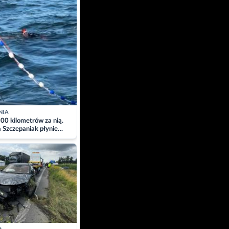
NIA
00 kilometrów za nią.
a Szczepaniak płynie
łtyk dla Piotra.
zacja