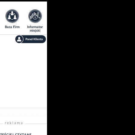
Baza Firm
Informator
miejski
reklama
ZĘŚCIEJ CZYTANE