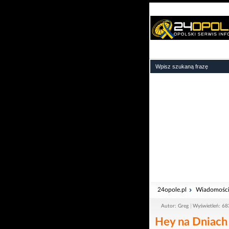
24opole.pl
Wiadomośc
Autor: Greg
Wyświetleń: 68
Hey na Dniach