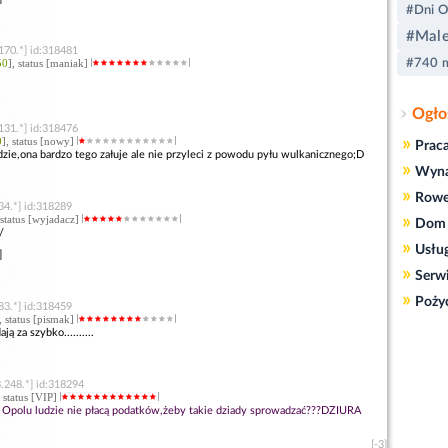
#Dni O
#Male
170.*] id:318481
50
], status [maniak]
#740 m
Ogło
131.*] id:318476
»
0
], status [nowy]
Prac
zie,ona bardzo tego załuje ale nie przyleci z powodu pyłu wulkanicznego;D
»
Wyn
»
Rowe
34.*] id:318289
»
 status [wyjadacz]
Dom 
/
»
Usłu
]
»
Serw
»
Poży
83.*] id:318459
, status [pismak]
ą za szybko..........
.248.*] id:318294
, status [VIP]
 Opolu ludzie nie płacą podatków,żeby takie dziady sprowadzać???DZIURA
[-3]