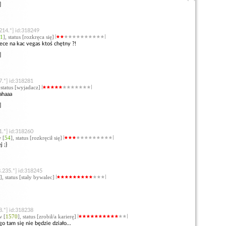
]
214.*] id:318249
1
], status [rozkręca się]
 lece na kac vegas ktoś chętny ?!
]
7.*] id:318281
, status [wyjadacz]
ahaaa
]
1.*] id:318260
 [
54
], status [rozkręcił się]
j ;}
.235.*] id:318245
], status [stały bywalec]
8.*] id:318238
w [
1570
], status [zrobił/a karierę]
o tam się nie będzie działo...