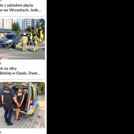
A
ie z udziałem pięciu
w we Wrzoskach. Jeden
wców zabrany w
ach
A
 na ulicy
ińskiej w Opolu. Dwie
 szpitalu
A