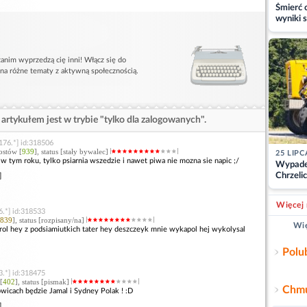
Śmierć c
wyniki s
matki
anim wyprzedzą cię inni! Włącz się do
 na różne tematy z aktywną społecznością.
artykułem jest w trybie "tylko dla zalogowanych".
176.*] id:318506
ostów [
939
], status [stały bywalec]
25 LIPC
 w tym roku, tylko psiarnia wszedzie i nawet piwa nie mozna sie napic ;/
Wypade
Chrzelic
]
zablok
Więcej 
6.*] id:318533
839
], status [rozpisany/na]
Wię
gorol hey z podsiamiutkich tater hey deszczeyk mnie wykapol hej wykolysal
Polu
3.*] id:318475
[
402
], status [pismak]
Chmu
wicach będzie Jamal i Sydney Polak ! :D
]