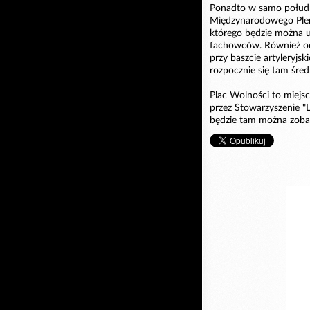
Ponadto w samo połudn
Międzynarodowego Plen
którego będzie można u
fachowców. Również od 
przy baszcie artyleryjsk
rozpocznie się tam śre
Plac Wolności to miejs
przez Stowarzyszenie 
będzie tam można zoba