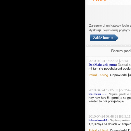
Zarezerwuj unikatowy login z
dyskusji i wymieniaj poglądy
Forum pod 
2010-04-24 15:27:36 [78.131.
DonMakaveli_mtm
:
Napisał p
mi tam sie podobaja dni opola
Pokaż
-
Ukryj
Odpowiedzi [3
2010-04-24 19:05:33 [77.254.
leo messi ... -
:
Napisał postów [
hey hey hey !!!! gorol jo se 
wioter to oni przyjada ja?
2010-04-24 09:48:28 [83.5.11
lukasziomek1
:
Napisał postów 
1,2,3 maja na dniach w Krapko
Pokaż
-
Ukryj
Odpowiedzi [1