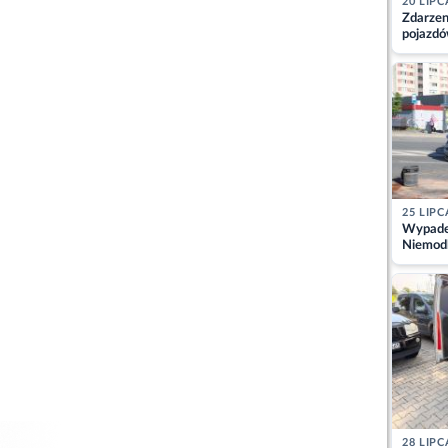
20 LIPC
Zdarzen
pojazdó
z kiero
kajdank
25 LIPC
Wypadek
Niemodl
osoby w
28 LIPC