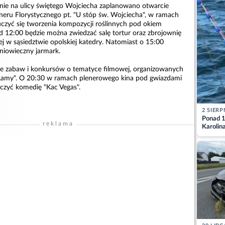
ie na ulicy świętego Wojciecha zaplanowano otwarcie
eru Florystycznego pt. "U stóp św. Wojciecha", w ramach
czyć się tworzenia kompozycji roślinnych pod okiem
12:00 będzie można zwiedzać salę tortur oraz zbrojownię
iej w sąsiedztwie opolskiej katedry. Natomiast o 15:00
dniowieczny jarmark.
ce zabaw i konkursów o tematyce filmowej, organizowanych
"Lamy". O 20:30 w ramach plenerowego kina pod gwiazdami
czyć komedię "Kac Vegas".
2 SIERP
Ponad 1
reklama
Karolin
przez Ba
Aktuali