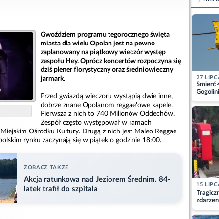
Gwoździem programu tegorocznego święta
miasta dla wielu Opolan jest na pewno
zaplanowany na piątkowy wieczór występ
zespołu Hey. Oprócz koncertów rozpoczyna się
dziś plener florystyczny oraz średniowieczny
27 LIPC
jarmark.
Śmierć 
Gogolini
Przed gwiazdą wieczoru wystąpią dwie inne,
matkę
dobrze znane Opolanom reggae'owe kapele.
Pierwsza z nich to 740 Milionów Oddechów.
Zespół często występował w ramach
w Miejskim Ośrodku Kultury. Drugą z nich jest Maleo Reggae
olskim rynku zaczynają się w piątek o godzinie 18:00.
ZOBACZ TAKZE
Akcja ratunkowa nad Jeziorem Średnim. 84-
15 LIPC
latek trafił do szpitala
Tragicz
zdarzen