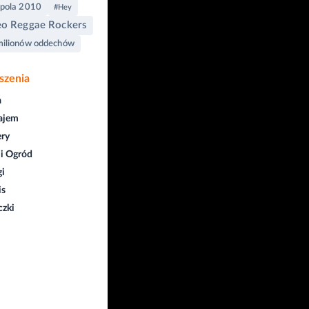
pola 2010
#Hey
o Reggae Rockers
ilionów oddechów
szenia
a
ajem
ry
i Ogród
gi
is
czki