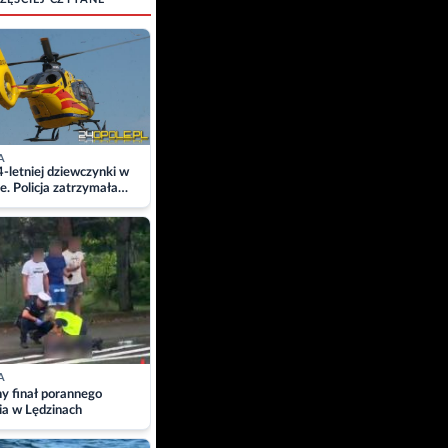
A
4-letniej dziewczynki w
e. Policja zatrzymała
A
ny finał porannego
ia w Lędzinach