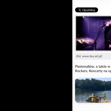
(Fot. www.hey.art.pl)
Piastonaliów, a także 
Rockers. Koncerty na op