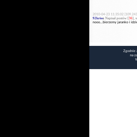
2010-04-23 11:35:02 [109.243
92kriss
:
Napisał postów [
36
], 
nooo...bierzemy jaranko i idz
Zgodnie 
na z
W