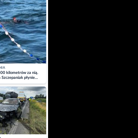
NIA
00 kilometrów za nią.
a Szczepaniak płynie
łtyk dla Piotra.
zacja