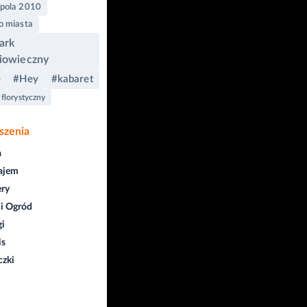
pola 2010
o miasta
ark
iowieczny
#Hey
#kabaret
e
 florystyczny
szenia
a
ajem
ry
i Ogród
gi
is
czki