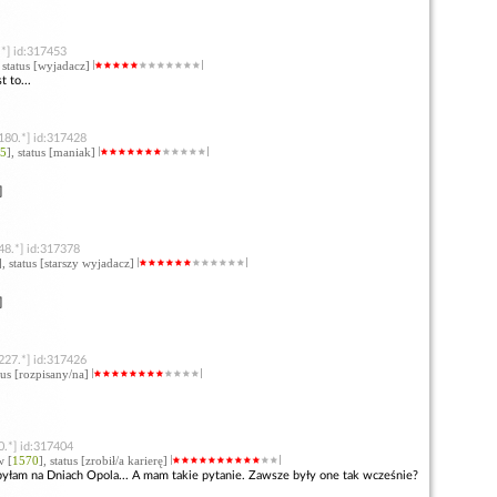
*] id:317453
, status [wyjadacz]
t to...
180.*] id:317428
5
], status [maniak]
]
48.*] id:317378
], status [starszy wyjadacz]
]
227.*] id:317426
atus [rozpisany/na]
0.*] id:317404
w [
1570
], status [zrobił/a karierę]
yłam na Dniach Opola... A mam takie pytanie. Zawsze były one tak wcześnie?