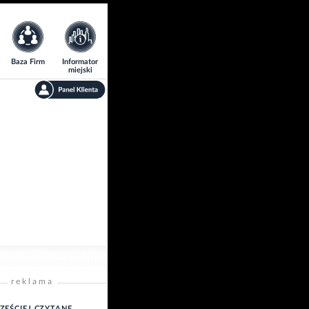
Baza Firm
Informator
miejski
reklama
ZĘŚCIEJ CZYTANE