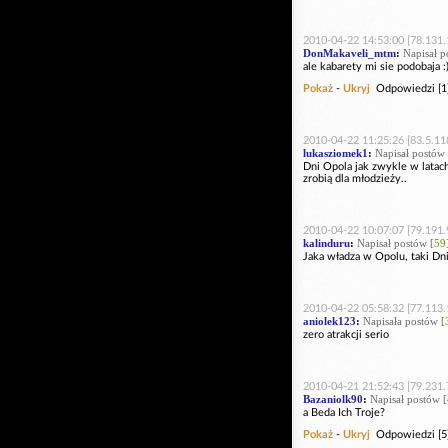
2010-04-22 14:53:00 [78.131.
DonMakaveli_mtm
:
Napisał p
ale kabarety mi sie podobaja :
Pokaż
-
Ukryj
Odpowiedzi [1
2010-04-22 11:25:26 [83.5.11
lukasziomek1
:
Napisał postów 
Dni Opola jak zwykle w latach
zrobią dla młodzieży..
2010-04-22 10:07:07 [79.191.
kalinduru
:
Napisał postów [
59
Jaka władza w Opolu, taki Dni
2010-04-22 05:58:32 [77.113.
aniolek123
:
Napisała postów [
zero atrakcji serio
2010-04-21 21:52:43 [79.231.
Bazaniolk90
:
Napisał postów [
a Beda Ich Troje?
Pokaż
-
Ukryj
Odpowiedzi [5