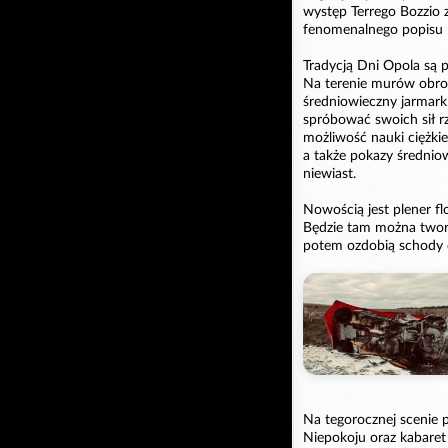
występ Terrego Bozzio 
fenomenalnego popisu 
Tradycją Dni Opola są p
Na terenie murów obron
średniowieczny jarmark.
spróbować swoich sił rz
możliwość nauki ciężki
a także pokazy średnio
niewiast.
Nowością jest plener f
Będzie tam można twor
potem ozdobią schody d
Na tegorocznej scenie p
Niepokoju oraz kabaret