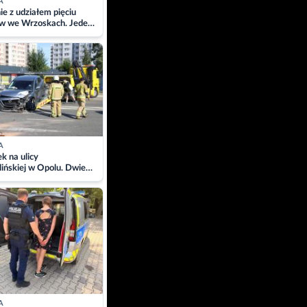
A
ie z udziałem pięciu
w we Wrzoskach. Jeden
wców zabrany w
ach
A
 na ulicy
ińskiej w Opolu. Dwie
 szpitalu
A