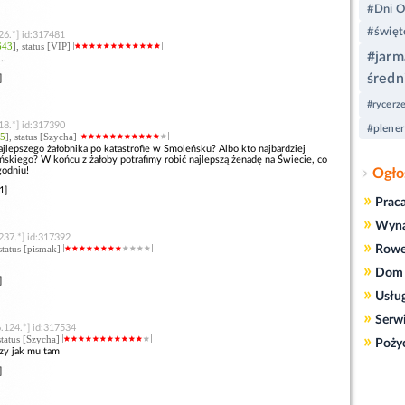
#Dni O
#święt
26.*] id:317481
643
], status [VIP]
#jarm
..
średn
]
#rycerz
18.*] id:317390
#plener
5
], status [Szycha]
jlepszego żałobnika po katastrofie w Smoleńsku? Albo kto najbardziej
ńskiego? W końcu z żałoby potrafimy robić najlepszą żenadę na Świecie, co
odniu!
Ogło
1]
»
Prac
»
Wyn
237.*] id:317392
»
 status [pismak]
Rowe
»
Dom 
]
»
Usłu
»
Serw
.124.*] id:317534
»
 status [Szycha]
Poży
zy jak mu tam
]