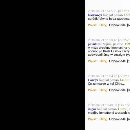
2010-04-21 16:05:25 [83.22.1
luxusowy
:
Napisał postów [
22
ogródki piwne będą zapchane.
Pokaż
-
Ukryj
Odpowiedzi [6
2010-04-21 11:23:46 [77.252.
pavulans
:
Napisał postów [
199
A może zrobimy konkurs na na
uhonoruje Króla Leszka Kaczy
udowodniliśmy w zeszłym tyg
Pokaż
-
Ukryj
Odpowiedzi [1
2010-04-21 11:34:26 [77.223.
Caney
:
Napisał postów [
318
],
Co za twarze w tej Cinie...
Pokaż
-
Ukryj
Odpowiedzi [3
2010-04-21 18:43:37 [149.156
duga
:
Napisał postów [
1489
],
moglby behemond wystapic c
Pokaż
-
Ukryj
Odpowiedzi [4