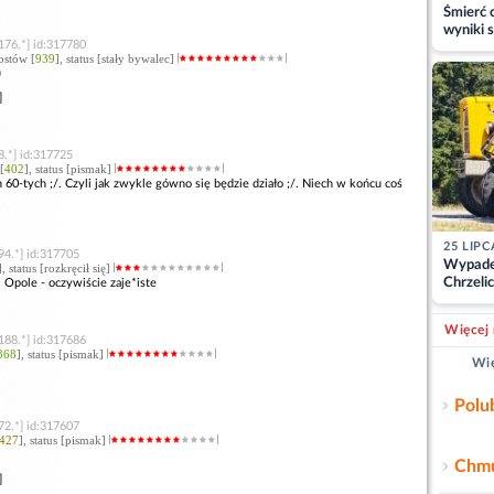
Śmierć c
wyniki s
176.*] id:317780
matki
ostów [
939
], status [stały bywalec]
)
]
8.*] id:317725
[
402
], status [pismak]
 60-tych ;/. Czyli jak zwykle gówno się będzie działo ;/. Niech w końcu coś
25 LIPC
94.*] id:317705
Wypade
], status [rozkręcił się]
Chrzelic
 Opole - oczywiście zaje*iste
zablok
Więcej 
188.*] id:317686
368
], status [pismak]
Wię
Polu
72.*] id:317607
427
], status [pismak]
Chmu
]