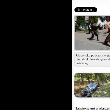
Jak co roku podczas święta
nie zabraknie walk rycersk
archiwum)
Największymi wydarzen