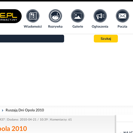
Wiadomości
Rozrywka
Galerie
Ogłoszenia
Poczta
Szukaj
i
Ruszają Dni Opola 2010
1437
Dodano: 2010-04-21 / 10:39
Komentarzy: 61
pola 2010
NAJC