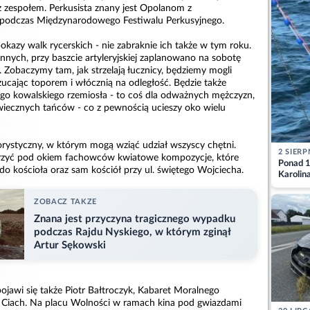
z zespołem. Perkusista znany jest Opolanom z
podczas Międzynarodowego Festiwalu Perkusyjnego.
okazy walk rycerskich - nie zabraknie ich także w tym roku.
nych, przy baszcie artyleryjskiej zaplanowano na sobotę
 Zobaczymy tam, jak strzelają łucznicy, będziemy mogli
ucając toporem i włócznią na odległość. Będzie także
ego kowalskiego rzemiosła - to coś dla odważnych mężczyzn,
wiecznych tańców - co z pewnością ucieszy oko wielu
lorystyczny, w którym mogą wziąć udział wszyscy chętni.
2 SIERP
zyć pod okiem fachowców kwiatowe kompozycje, które
Ponad 1
o kościoła oraz sam kościół przy ul. świętego Wojciecha.
Karolin
przez Ba
Aktuali
ZOBACZ TAKZE
Znana jest przyczyna tragicznego wypadku
podczas Rajdu Nyskiego, w którym zginął
Artur Sękowski
ojawi się także Piotr Bałtroczyk, Kabaret Moralnego
 Ciach. Na placu Wolności w ramach kina pod gwiazdami