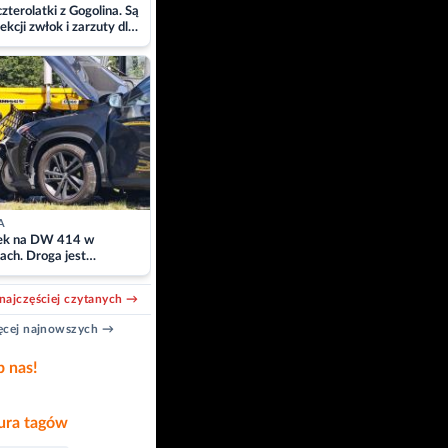
zterolatki z Gogolina. Są
ekcji zwłok i zarzuty dla
A
k na DW 414 w
ach. Droga jest
owana
najczęściej czytanych →
cej najnowszych →
b nas!
ra tagów