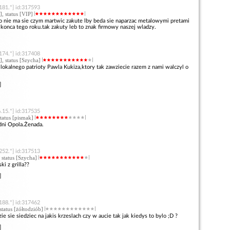
181.*] id:317593
], status [VIP]
to nie ma sie czym martwic zakute lby beda sie naparzac metalowymi pretami
o konca tego roku.tak zakuty leb to znak firmowy naszej wladzy.
174.*] id:317408
], status [Szycha]
lokalnego patrioty Pawla Kukiza,ktory tak zawziecie razem z nami walczyl o
]
.15.*] id:317535
status [pismak]
dni Opola.Żenada.
252.*] id:317513
, status [Szycha]
i z grilla??
]
188.*] id:317462
 status [żółtodziób]
e sie siedziec na jakis krzeslach czy w aucie tak jak kiedys to bylo ;D ?
]