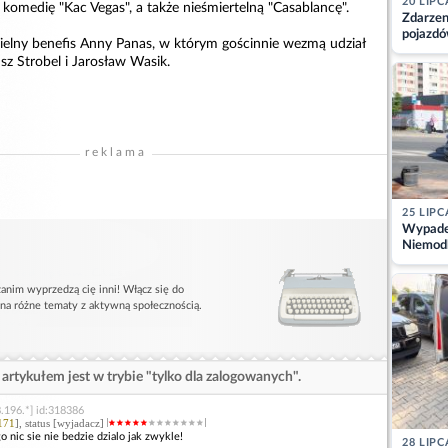
20 LIPC
komedię "Kac Vegas", a także nieśmiertelną "Casablancę".
Zdarzen
pojazdó
ielny benefis Anny Panas, w którym gościnnie wezmą udział
z kiero
usz Strobel i Jarosław Wasik.
kajdank
reklama
25 LIPC
Wypadek
Niemodl
osoby w
anim wyprzedzą cię inni! Włącz się do
 na różne tematy z aktywną społecznością.
artykułem jest w trybie "tylko dla zalogowanych".
.196.*] id:318386
171
], status [wyjadacz]
o nic sie nie bedzie dzialo jak zwykle!
28 LIPC