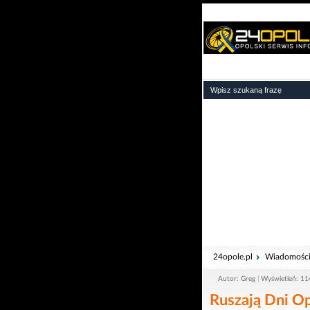
24opole.pl
Wiadomośc
Autor: Greg
Wyświetleń: 1
Ruszają Dni O