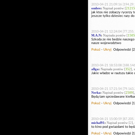
2010-04-21 21:09:16 [194.29.
ombre
:
Napisał postów [
21215
jak ktos nie zobaczy rycerzy 
jeszcze tylko dziesiec razy d
2010-04-21 12:24:04 [77.255.
M.A.N
:
Napisała postów [
1505
Szkoda ze nie bedzie naszego 
nasze wojewodztwo
Pokaż
-
Ukryj
Odpowiedzi [2
2010-04-21 18:53:08 [188.146
allga
:
Napisała postów [
352
], 
Jakie władze w rautszu takie 
2010-04-21 17:21:54 [79.163.
Nerka
:
Napisał postów [
2509
]
Będą tam sprzedawane kiełbask
Pokaż
-
Ukryj
Odpowiedzi [1
2010-04-21 15:00:59 [87.205.
michal91
:
Napisał postów [
2
],
to kino pod gwiazdami to będzi
Pokaż
-
Ukryj
Odpowiedzi [1