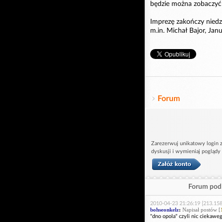
będzie można zobaczyć 
Imprezę zakończy niedz
m.in. Michał Bajor, Jan
Forum
Zarezerwuj unikatowy login z
dyskusji i wymieniaj poglądy
Forum pod 
2010-04-23 21:26:19 [213.158
bohseonkelz
:
Napisał postów [
"dno opola" czyli nic ciekaweg