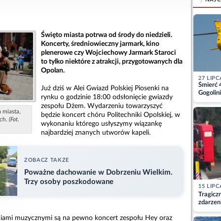
Święto miasta potrwa od środy do niedzieli.
Koncerty, średniowieczny jarmark, kino
plenerowe czy Wojciechowy Jarmark Staroci
to tylko niektóre z atrakcji, przygotowanych dla
Opolan.
27 LIPC
Śmierć 
Już dziś w Alei Gwiazd Polskiej Piosenki na
Gogolini
rynku o godzinie 18:00 odsłonięcie gwiazdy
matkę
zespołu Dżem. Wydarzeniu towarzyszyć
 miasta,
będzie koncert chóru Politechniki Opolskiej, w
ich.
(Fot.
wykonaniu którego usłyszymy wiązankę
najbardziej znanych utworów kapeli.
ZOBACZ TAKZE
Poważne dachowanie w Dobrzeniu Wielkim.
Trzy osoby poszkodowane
15 LIPC
Tragicz
zdarzen
iami muzycznymi są na pewno koncert zespołu Hey oraz