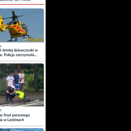
A
4-letniej dziewczynki w
e. Policja zatrzymała
A
ny finał porannego
ia w Lędzinach