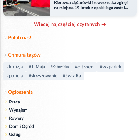
Kierowca ciężarówki i rowerzystka zginęli
na miejscu. 19-latek z opolskiego został
ranny
Więcej najczęściej czytanych →
Polub nas!
Chmura tagów
#kolizja
#citroen
#wypadek
#1-Maja
#Katowicka
#policja
#światła
#skrzyżowanie
Ogłoszenia
»
Praca
»
Wynajem
»
Rowery
»
Dom i Ogród
»
Usługi