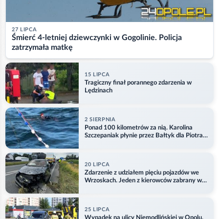
27 LIPCA
Śmierć 4-letniej dziewczynki w Gogolinie. Policja
zatrzymała matkę
15 LIPCA
Tragiczny finał porannego zdarzenia w
Lędzinach
2 SIERPNIA
Ponad 100 kilometrów za nią. Karolina
Szczepaniak płynie przez Bałtyk dla Piotra.
Aktualizacja
20 LIPCA
Zdarzenie z udziałem pięciu pojazdów we
Wrzoskach. Jeden z kierowców zabrany w
kajdankach
25 LIPCA
Wypadek na ulicy Niemodlińskiej w Opolu.