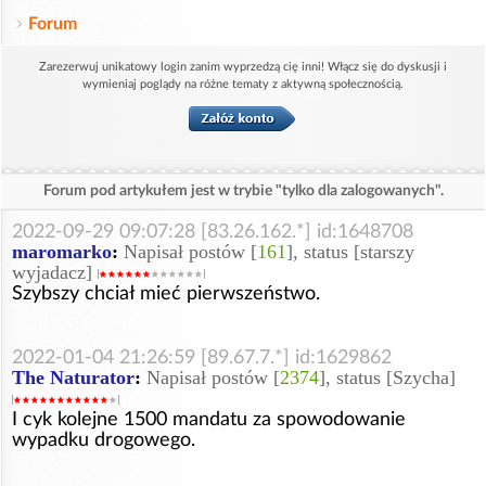
Forum
Zarezerwuj unikatowy login zanim wyprzedzą cię inni! Włącz się do dyskusji i
wymieniaj poglądy na różne tematy z aktywną społecznością.
Forum pod artykułem jest w trybie "tylko dla zalogowanych".
2022-09-29 09:07:28 [83.26.162.*] id:1648708
maromarko
:
Napisał postów [
161
], status [starszy
wyjadacz]
Szybszy chciał mieć pierwszeństwo.
2022-01-04 21:26:59 [89.67.7.*] id:1629862
The Naturator
:
Napisał postów [
2374
], status [Szycha]
I cyk kolejne 1500 mandatu za spowodowanie
wypadku drogowego.