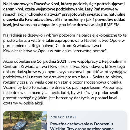
Na Honorowych Dawców Krwi, którzy podzielą się z potrzebującymi
darem krwi, czeka wyjątkowe podziękowanie. Lasy Państwowe w
ramach akcji "Choinka dla życia" przygotowały świąteczne, naturalne
drzewka dla Krwiodawców. Jeśli nie możemy z jakiś powodów oddać
krwi, jest szansa na załapanie się na leśne drzewo w akcji RMF FM.
Najładniejsze drzewko i wbrew pozorom najbardziej ekologiczne to te
prosto z lasu, a właśnie takie zaproponowało Nadleśnictwo Opole w
porozumieniu z Regionalnym Centrum Krwiodawstwa i
Krwiolecznictwa w Opolu w zamian za "czerwoną pomoc".
Akcja odbędzie się 16 grudnia 2021 r. we współpracy z Regionalnymi
Centrami Krwiodawstwa i Krwiolecznictwa. Krwiodawcy, którzy tego
dnia oddadzą krew w jednym z wyznaczonych punktów, otrzymają w
podziękowaniu naturalne drzewko prosto z lasu. - Święta to piękny,
rodzinny czas. W wielu domach stanie bożonarodzeniowa choinka.
Ważne, by było to naturalne drzewko, pachnące lasem. Proponując
takie drzewka, chcemy zachęcić ludzi, by w te święta podarowali
prezent szczególny, jakim jest bezcenny dar życia w postaci krwi -
czytamy w opisie akcji.
ZOBACZ TAKZE
Poważne dachowanie w Dobrzeniu
Wielkim. Trzy osoby poszkodowane