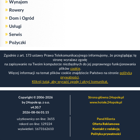
»
Wynajem
»
Rowery
»
Dom i Ogród
»
Usługi
»
Serwis
»
Pożyczki
Zgodnie z art. 173 ustawy Prawa Telekomunikacyjnego informujemy, że przeglądając tę
stronę wyrażasz zgodę
na zapisywanie na Twoim komputerze niezbędnych do jej poprawnego funkcjonowania
plików
cookie
.
Więcej informacji na temat plików cookie znajdziecie Państwo na stronie
polityka
prywatności
.
Kliknij tutaj, aby wyrazić zgodę i ukryć komunikat.
Copyright © 2006-2026
Strona główna 24opole.pl
by 24opole sp. z o.o.
www.hotele.24opole.pl
v4.30.7
2026-08-06 01:15
użytkownicy on-line: 3655
Panel Klienta
rekord on-line: 129224
Oferta Reklamowa
wyświetleń: 1673162610
Kontakt z redakcją
Polityka prywatności