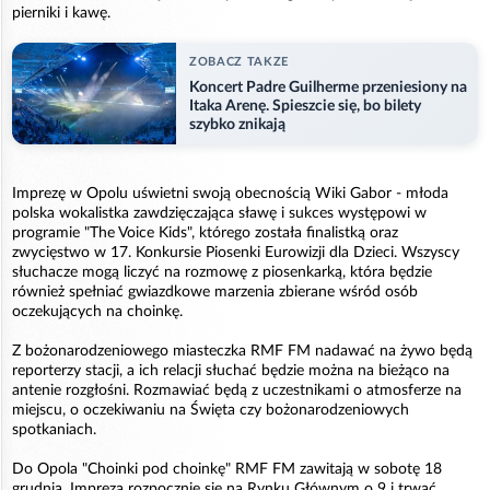
pierniki i kawę.
ZOBACZ TAKZE
Koncert Padre Guilherme przeniesiony na
Itaka Arenę. Spieszcie się, bo bilety
szybko znikają
Imprezę w Opolu uświetni swoją obecnością Wiki Gabor - młoda
polska wokalistka zawdzięczająca sławę i sukces występowi w
programie "The Voice Kids", którego została finalistką oraz
zwycięstwo w 17. Konkursie Piosenki Eurowizji dla Dzieci. Wszyscy
słuchacze mogą liczyć na rozmowę z piosenkarką, która będzie
również spełniać gwiazdkowe marzenia zbierane wśród osób
oczekujących na choinkę.
Z bożonarodzeniowego miasteczka RMF FM nadawać na żywo będą
reporterzy stacji, a ich relacji słuchać będzie można na bieżąco na
antenie rozgłośni. Rozmawiać będą z uczestnikami o atmosferze na
miejscu, o oczekiwaniu na Święta czy bożonarodzeniowych
spotkaniach.
Do Opola "Choinki pod choinkę" RMF FM zawitają w sobotę 18
grudnia. Impreza rozpocznie się na Rynku Głównym o 9 i trwać