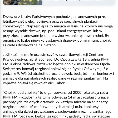
Drzewka z Lasów Państwowych pochodzą z planowanych przez
leśników cięć pielęgnacyjnych oraz ze specjalnych plantacji
choinkowych. Najczęściej są to miejsca w lesie, na których nie mogą
rosnąć wysokie drzewa, np. pod liniami energetycznymi lub w
przyszłości planowane jest inne wykorzystanie tej powierzchni. By
ograniczyć liczbę niewykorzystanych drzewek do minimum, choinki
są cięte i dostarczane na bieżąco.
Jeśli ktoś nie może uczestniczyć w czwartkowej akcji Centrum
Krwiodawstwa, nic straconego. Do Opola zawita 18 grudnia RMF
FM, a ekipa radiowa rozdawać będzie choinki mieszkańcom Opola.
Świąteczny konwój rozgłośni pojawi się na Rynku Głównym już o
godzinie 9. Wśród atrakcji, oprócz drzewek, będą też m.in. konkursy i
animacje dla najmłodszych realizowane w reżimie sanitarnym. Na
imprezie pojawi się również Viki Gabor.
"Choinki pod choinkę" to organizowana od 2000 roku akcja radia
RMF FM - rozgłośnia tej zimy odwiedza 14 miast rozdając tysiące
pachnących, zielonych drzewek. W każdym mieście na słuchaczy
rozgłośni czeka też mnóstwo innych atrakcji m.in. konkursy i
animacje dla dzieci prowadzone z zachowaniem reżimu sanitarnego.
RMF FM rozdawać będzie też upominki, gadżety radia, świąteczne