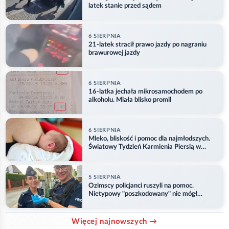
latek stanie przed sądem
6 SIERPNIA
21-latek stracił prawo jazdy po nagraniu
brawurowej jazdy
6 SIERPNIA
16-latka jechała mikrosamochodem po
alkoholu. Miała blisko promil
6 SIERPNIA
Mleko, bliskość i pomoc dla najmłodszych.
Światowy Tydzień Karmienia Piersią w
Opolu
5 SIERPNIA
Ozimscy policjanci ruszyli na pomoc.
Nietypowy "poszkodowany" nie mógł
odlecieć
Więcej najnowszych →