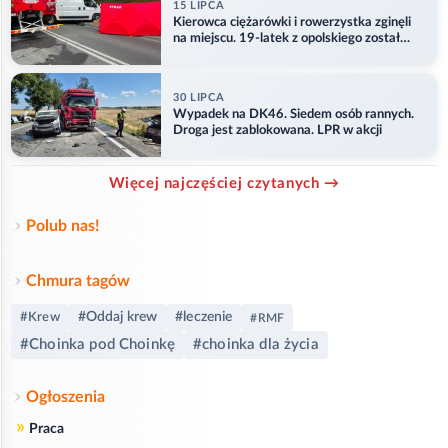
15 LIPCA
Kierowca ciężarówki i rowerzystka zginęli
na miejscu. 19-latek z opolskiego został
ranny
30 LIPCA
Wypadek na DK46. Siedem osób rannych.
Droga jest zablokowana. LPR w akcji
Więcej najczęściej czytanych →
Polub nas!
Chmura tagów
#Oddaj krew
#leczenie
#Krew
#RMF
#Choinka pod Choinkę
#choinka dla życia
Ogłoszenia
»
Praca