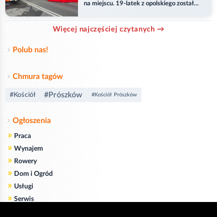
na miejscu. 19-latek z opolskiego został
ranny
Więcej najczęściej czytanych →
Polub nas!
Chmura tagów
#Prószków
#Kościół
#Kościół Prószków
Ogłoszenia
»
Praca
»
Wynajem
»
Rowery
»
Dom i Ogród
»
Usługi
»
Serwis
»
Pożyczki