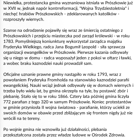
Niewielka, protestancka gmina wyznaniowa istniała w Prószkowie już
w XVII w, jednak napór kontrreformacji, "Wojna Trzydziestoletnia" i
niechęć hrabiów Prószkowskich - zdeklarowanych katolików -
rozproszyły wiernych.
Szanse na odrodzenie pojawiły się wraz ze śmiercią ostatniego z
Prószkowskich i przejściu miasteczka pod zarząd królewski - w roku
1783. Pomyślniejszą koniunkturę wykorzystał zarządca majątku
Fryderyka Wielkiego, radca Jana Bogumił Leopold - siła sprawcza
organizacji ewangelików w Prószkowie. Pierwsze kazania odbywały
się u niego w domu - radca wyposażył jeden z pokoi w ołtarz i ławki,
a wobec braku kaznodziei nauki prowadził sam.
Oficjalne uznanie prawne gminy nastąpiło w roku 1793, wraz z
powołaniem Fryderyka Fromholda na stanowisko kaznodziei parafii
ewangelickiej. Nauki wciąż jednak odbywały się w domach wiernych i
trzeba było wielu lat, by gmina okrzepła na tyle, by postawić zbór i
plebanię. Stało się to w roku 1866. Cztery lata później gmina liczyła
772 parafian z tego 320 w samym Prószkowie. Koniec protestantów
w gminie przyniosła II wojna światowa - parafianie, którzy uciekli ze
swoich domów w obawie przed zbliżającym się frontem nigdy już nie
wrócili na te tereny.
Po wojnie gmina nie wznowiła już działalności, plebania
przekształcona została przez władze ludowe w Ośrodek Zdrowia.