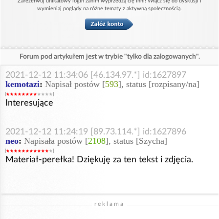
Zarezerwuj unikatowy login zanim wyprzedzą cię inni! Włącz się do dyskusji i
wymieniaj poglądy na różne tematy z aktywną społecznością.
Forum pod artykułem jest w trybie "tylko dla zalogowanych".
2021-12-12 11:34:06 [46.134.97.*] id:1627897
kemotazi
:
Napisał postów [
593
], status [rozpisany/na]
Interesujące
2021-12-12 11:24:19 [89.73.114.*] id:1627896
neo
:
Napisała postów [
2108
], status [Szycha]
Materiał-perełka! Dziękuję za ten tekst i zdjęcia.
reklama