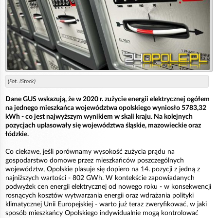
(Fot. iStock)
Dane GUS wskazują, że w 2020 r. zużycie energii elektrycznej ogółem
na jednego mieszkańca województwa opolskiego wyniosło 5783,32
kWh - co jest najwyższym wynikiem w skali kraju. Na kolejnych
pozycjach uplasowały się województwa śląskie, mazowieckie oraz
łódzkie.
Co ciekawe, jeśli porównamy wysokość zużycia prądu na
gospodarstwo domowe przez mieszkańców poszczególnych
województw, Opolskie plasuje się dopiero na 14. pozycji z jedną z
najniższych wartości - 802 GWh. W kontekście zapowiadanych
podwyżek cen energii elektrycznej od nowego roku - w konsekwencji
rosnących kosztów wytwarzania energii oraz wdrażania polityki
klimatycznej Unii Europejskiej - warto już teraz zweryfikować, w jaki
sposób mieszkańcy Opolskiego indywidualnie mogą kontrolować