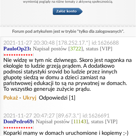
wymieniaj poglądy na różne tematy z aktywną społecznością.
Forum pod artykułem jest w trybie "tylko dla zalogowanych".
2021-11-27 20:30:48 [178.252.17.*] id:1626688
PauloOp23
:
Napisał postów [
3722
], status [VIP]
Nie widzę w tym nic dziwnego. Skoro jest nagonka na
ekologie to ludzie grzeją prądem. A dodatkowo
podnosi statystyki srovid bo ludzie przez innych
głupotę siedzą w domu a dzieci zamiast na
państwowej edukacji to są na prywatnej w domach.
To wszystko generuje zużycie prądu.
Pokaż
-
Ukryj
Odpowiedzi [1]
2021-11-27 20:47:27 [89.67.3.*] id:1626691
DonPedro69
:
Napisał postów [
11143
], status [VIP]
Koparki mamy w domach uruchomione i kopiemy ;-)