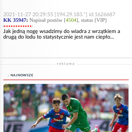
2021-11-27 20:29:55 [194.29.183.*] id:1626687
KK 35947
:
Napisał postów [
4504
], status [VIP]
Jak jedną nogę wsadzimy do wiadra z wrzątkiem a
drugą do lodu to statystycznie jest nam ciepło...
reklama
NAJNOWSZE