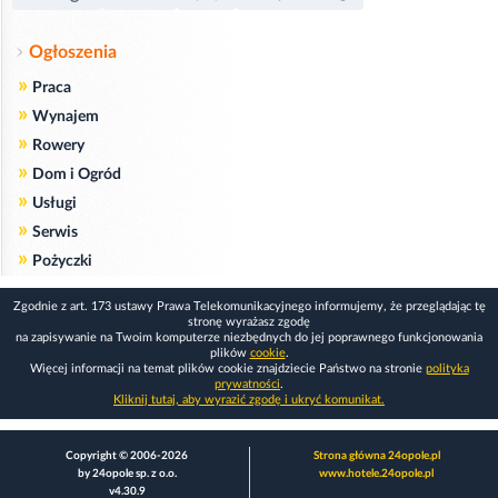
Ogłoszenia
»
Praca
»
Wynajem
»
Rowery
»
Dom i Ogród
»
Usługi
»
Serwis
»
Pożyczki
Zgodnie z art. 173 ustawy Prawa Telekomunikacyjnego informujemy, że przeglądając tę
stronę wyrażasz zgodę
na zapisywanie na Twoim komputerze niezbędnych do jej poprawnego funkcjonowania
plików
cookie
.
Więcej informacji na temat plików cookie znajdziecie Państwo na stronie
polityka
prywatności
.
Kliknij tutaj, aby wyrazić zgodę i ukryć komunikat.
Copyright © 2006-2026
Strona główna 24opole.pl
by 24opole sp. z o.o.
www.hotele.24opole.pl
v4.30.9