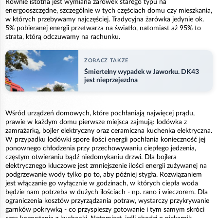
Równie istotna jest wymiana żarówek starego typu na
energooszczędne, szczególnie w tych częściach domu czy mieszkania,
w których przebywamy najczęściej. Tradycyjna żarówka jedynie ok.
5% pobieranej energii przetwarza na światło, natomiast aż 95% to
strata, którą odczuwamy na rachunku.
ZOBACZ TAKZE
Śmiertelny wypadek w Jaworku. DK43
jest nieprzejezdna
Wśród urządzeń domowych, które pochłaniają najwięcej prądu,
prawie w każdym domu pierwsze miejsca zajmują: lodówka z
zamrażarką, bojler elektryczny oraz ceramiczna kuchenka elektryczna.
W przypadku lodówki spore ilości energii pochłania konieczność jej
ponownego chłodzenia przy przechowywaniu ciepłego jedzenia,
częstym otwieraniu bądź niedomykaniu drzwi. Dla bojlera
elektrycznego kluczowe jest zmniejszenie ilości energii zużywanej na
podgrzewanie wody tylko po to, aby później stygła. Rozwiązaniem
jest włączanie go wyłącznie w godzinach, w których ciepła woda
będzie nam potrzeba w dużych ilościach - np. rano i wieczorem. Dla
ograniczenia kosztów przyrządzania potraw, wystarczy przykrywanie
garnków pokrywką - co przyspieszy gotowanie i tym samym skróci