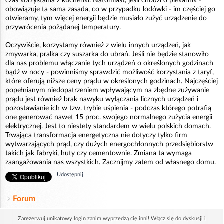
czas korzystania z kuchenki. Natomiast, jeśli chodzi o piekarnik -
obowiązuje ta sama zasada, co w przypadku lodówki - im częściej go
otwieramy, tym więcej energii będzie musiało zużyć urządzenie do
przywrócenia pożądanej temperatury.
Oczywiście, korzystamy również z wielu innych urządzeń, jak
zmywarka, pralka czy suszarka do ubrań. Jeśli nie będzie stanowiło
dla nas problemu włączanie tych urządzeń o określonych godzinach
bądź w nocy - powinniśmy sprawdzić możliwość korzystania z taryf,
które oferują niższe ceny prądu w określonych godzinach. Najczęściej
popełnianym niedopatrzeniem wpływającym na zbędne zużywanie
prądu jest również brak nawyku wyłączania licznych urządzeń i
pozostawianie ich w tzw. trybie uśpienia - podczas którego potrafią
one generować nawet 15 proc. swojego normalnego zużycia energii
elektrycznej. Jest to niestety standardem w wielu polskich domach.
Trwająca transformacja energetyczna nie dotyczy tylko firm
wytwarzających prąd, czy dużych energochłonnych przedsiębiorstw
takich jak fabryki, huty czy cementownie. Zmiana ta wymaga
zaangażowania nas wszystkich. Zacznijmy zatem od własnego domu.
Udostępnij
Forum
Zarezerwuj unikatowy login zanim wyprzedzą cię inni! Włącz się do dyskusji i