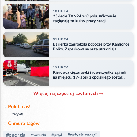
18 LIPCA
25-lecie TVN24 w Opolu. Widzowie
zaglądają za kulisy pracy stacji
31 LIPCA
Barierka zagrodziła pobocze przy Kamionce
Bolko. Zaparkowane auta utrudniają
przejazd
15 LIPCA
Kierowca ciężarówki i rowerzystka zginęli
na miejscu. 19-latek z opolskiego został
ranny
Więcej najczęściej czytanych →
Polub nas!
24opole
Chmura tagów
#energia
#zużycie energii
#prąd
#rachunki