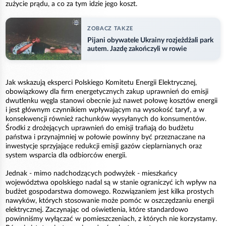
zużycie prądu, a co za tym idzie jego koszt.
ZOBACZ TAKZE
Pijani obywatele Ukrainy rozjeżdżali park
autem. Jazdę zakończyli w rowie
Jak wskazują eksperci Polskiego Komitetu Energii Elektrycznej,
obowiązkowy dla firm energetycznych zakup uprawnień do emisji
dwutlenku węgla stanowi obecnie już nawet połowę kosztów energii
i jest głównym czynnikiem wpływającym na wysokość taryf, a w
konsekwencji również rachunków wysyłanych do konsumentów.
Środki z drożejących uprawnień do emisji trafiają do budżetu
państwa i przynajmniej w połowie powinny być przeznaczane na
inwestycje sprzyjające redukcji emisji gazów cieplarnianych oraz
system wsparcia dla odbiorców energii.
Jednak - mimo nadchodzących podwyżek - mieszkańcy
województwa opolskiego nadal są w stanie ograniczyć ich wpływ na
budżet gospodarstwa domowego. Rozwiązaniem jest kilka prostych
nawyków, których stosowanie może pomóc w oszczędzaniu energii
elektrycznej. Zaczynając od oświetlenia, które standardowo
powinniśmy wyłączać w pomieszczeniach, z których nie korzystamy.