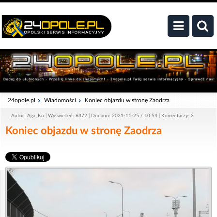
24opole.pl
Wiadomości
Koniec objazdu w stronę Zaodrza
Autor: Aga_Ko
Wyświetleń: 6372
Dodano: 2021-11-25 / 10:54
Komentarzy: 3
Koniec objazdu w stronę Zaodrza