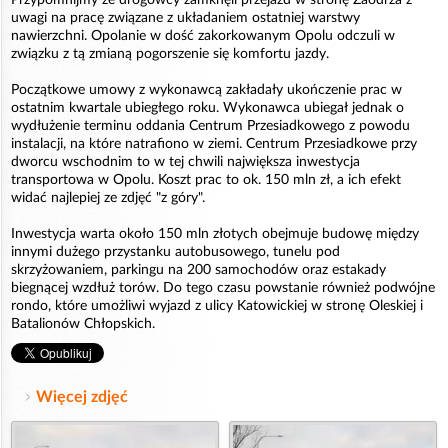
Przypomnijmy że drogowcy zamknęli przejazd w stronę Zaodrza z
uwagi na pracę związane z układaniem ostatniej warstwy
nawierzchni. Opolanie w dość zakorkowanym Opolu odczuli w
związku z tą zmianą pogorszenie się komfortu jazdy.
Początkowe umowy z wykonawcą zakładały ukończenie prac w
ostatnim kwartale ubiegłego roku. Wykonawca ubiegał jednak o
wydłużenie terminu oddania Centrum Przesiadkowego z powodu
instalacji, na które natrafiono w ziemi. Centrum Przesiadkowe przy
dworcu wschodnim to w tej chwili największa inwestycja
transportowa w Opolu. Koszt prac to ok. 150 mln zł, a ich efekt
widać najlepiej ze zdjęć "z góry".
Inwestycja warta około 150 mln złotych obejmuje budowę między
innymi dużego przystanku autobusowego, tunelu pod
skrzyżowaniem, parkingu na 200 samochodów oraz estakady
biegnącej wzdłuż torów. Do tego czasu powstanie również podwójne
rondo, które umożliwi wyjazd z ulicy Katowickiej w stronę Oleskiej i
Batalionów Chłopskich.
Więcej zdjęć