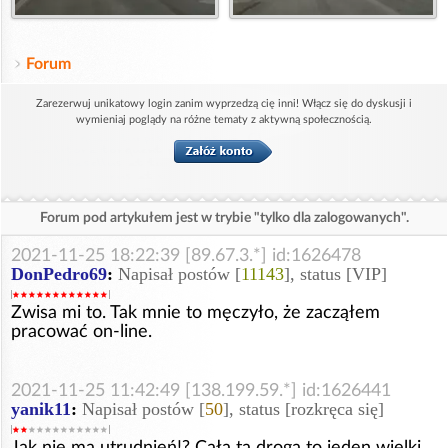
Forum
Zarezerwuj unikatowy login zanim wyprzedzą cię inni! Włącz się do dyskusji i
wymieniaj poglądy na różne tematy z aktywną społecznością.
Forum pod artykułem jest w trybie "tylko dla zalogowanych".
2021-11-25 18:22:39 [89.67.3.*] id:1626478
DonPedro69
:
Napisał postów [
11143
], status [VIP]
Zwisa mi to. Tak mnie to męczyło, że zacząłem
pracować on-line.
2021-11-25 11:42:49 [138.199.59.*] id:1626441
yanik11
:
Napisał postów [
50
], status [rozkręca się]
Jak nie ma utrudnień!? Cała ta droga to jeden wielki