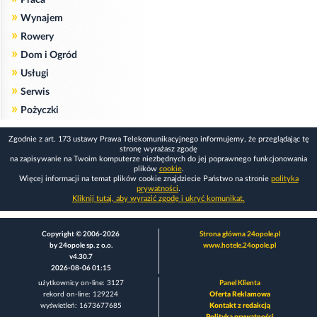
Praca
»
Wynajem
»
Rowery
»
Dom i Ogród
»
Usługi
»
Serwis
»
Pożyczki
Zgodnie z art. 173 ustawy Prawa Telekomunikacyjnego informujemy, że przeglądając tę
stronę wyrażasz zgodę
na zapisywanie na Twoim komputerze niezbędnych do jej poprawnego funkcjonowania
plików
cookie
.
Więcej informacji na temat plików cookie znajdziecie Państwo na stronie
polityka
prywatności
.
Kliknij tutaj, aby wyrazić zgodę i ukryć komunikat.
Copyright © 2006-2026
Strona główna 24opole.pl
by 24opole sp. z o.o.
www.hotele.24opole.pl
v4.30.7
2026-08-06 01:15
użytkownicy on-line: 3127
Panel Klienta
rekord on-line: 129224
Oferta Reklamowa
wyświetleń: 1673677685
Kontakt z redakcją