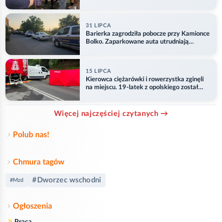
31 LIPCA
Barierka zagrodziła pobocze przy Kamionce
Bolko. Zaparkowane auta utrudniają
przejazd
15 LIPCA
Kierowca ciężarówki i rowerzystka zginęli
na miejscu. 19-latek z opolskiego został
ranny
Więcej najczęściej czytanych →
Polub nas!
Chmura tagów
#Dworzec wschodni
#Mzd
Ogłoszenia
»