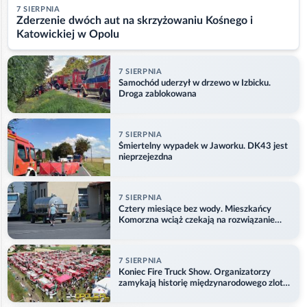
7 SIERPNIA
Zderzenie dwóch aut na skrzyżowaniu Kośnego i
Katowickiej w Opolu
7 SIERPNIA
Samochód uderzył w drzewo w Izbicku.
Droga zablokowana
7 SIERPNIA
Śmiertelny wypadek w Jaworku. DK43 jest
nieprzejezdna
7 SIERPNIA
Cztery miesiące bez wody. Mieszkańcy
Komorzna wciąż czekają na rozwiązanie
problemu
7 SIERPNIA
Koniec Fire Truck Show. Organizatorzy
zamykają historię międzynarodowego zlotu
w Główczycach