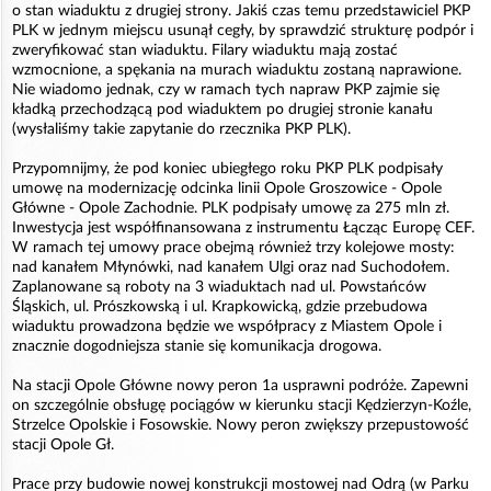
o stan wiaduktu z drugiej strony. Jakiś czas temu przedstawiciel PKP
PLK w jednym miejscu usunął cegły, by sprawdzić strukturę podpór i
zweryfikować stan wiaduktu. Filary wiaduktu mają zostać
wzmocnione, a spękania na murach wiaduktu zostaną naprawione.
Nie wiadomo jednak, czy w ramach tych napraw PKP zajmie się
kładką przechodzącą pod wiaduktem po drugiej stronie kanału
(wysłaliśmy takie zapytanie do rzecznika PKP PLK).
Przypomnijmy, że pod koniec ubiegłego roku PKP PLK podpisały
umowę na modernizację odcinka linii Opole Groszowice - Opole
Główne - Opole Zachodnie. PLK podpisały umowę za 275 mln zł.
Inwestycja jest współfinansowana z instrumentu Łącząc Europę CEF.
W ramach tej umowy prace obejmą również trzy kolejowe mosty:
nad kanałem Młynówki, nad kanałem Ulgi oraz nad Suchodołem.
Zaplanowane są roboty na 3 wiaduktach nad ul. Powstańców
Śląskich, ul. Prószkowską i ul. Krapkowicką, gdzie przebudowa
wiaduktu prowadzona będzie we współpracy z Miastem Opole i
znacznie dogodniejsza stanie się komunikacja drogowa.
Na stacji Opole Główne nowy peron 1a usprawni podróże. Zapewni
on szczególnie obsługę pociągów w kierunku stacji Kędzierzyn-Koźle,
Strzelce Opolskie i Fosowskie. Nowy peron zwiększy przepustowość
stacji Opole Gł.
Prace przy budowie nowej konstrukcji mostowej nad Odrą (w Parku