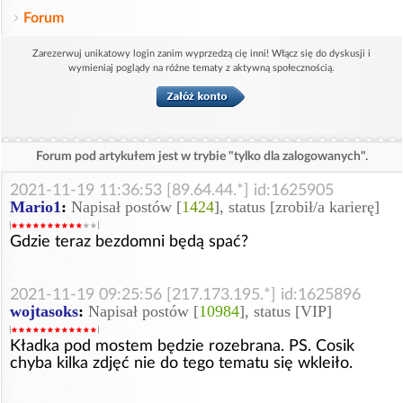
Forum
Zarezerwuj unikatowy login zanim wyprzedzą cię inni! Włącz się do dyskusji i
wymieniaj poglądy na różne tematy z aktywną społecznością.
Forum pod artykułem jest w trybie "tylko dla zalogowanych".
2021-11-19 11:36:53 [89.64.44.*] id:1625905
Mario1
:
Napisał postów [
1424
], status [zrobił/a karierę]
Gdzie teraz bezdomni będą spać?
2021-11-19 09:25:56 [217.173.195.*] id:1625896
wojtasoks
:
Napisał postów [
10984
], status [VIP]
Kładka pod mostem będzie rozebrana. PS. Cosik
chyba kilka zdjęć nie do tego tematu się wkleiło.