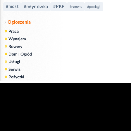
#most
#młynówka
#PKP
#remont
#pociągi
Ogłoszenia
»
Praca
»
Wynajem
»
Rowery
»
Dom i Ogród
»
Usługi
»
Serwis
»
Pożyczki
Zgodnie z art. 173 ustawy Prawa Telekomunikacyjnego informujemy, że przeglądając tę
stronę wyrażasz zgodę
na zapisywanie na Twoim komputerze niezbędnych do jej poprawnego funkcjonowania
plików
cookie
.
Więcej informacji na temat plików cookie znajdziecie Państwo na stronie
polityka
prywatności
.
Kliknij tutaj, aby wyrazić zgodę i ukryć komunikat.
Copyright © 2006-2026
Strona główna 24opole.pl