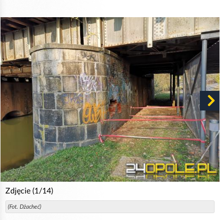
Zdjęcie (1/14)
(Fot. Dżacheć)