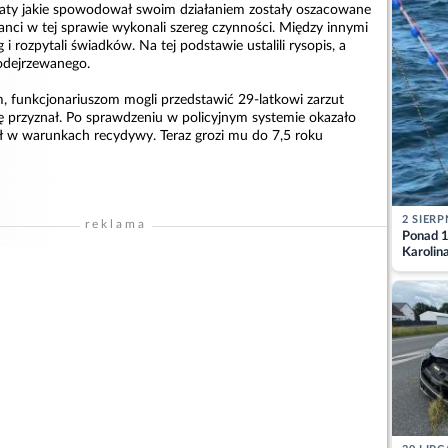
raty jakie spowodował swoim działaniem zostały oszacowane
janci w tej sprawie wykonali szereg czynności. Między innymi
 i rozpytali świadków. Na tej podstawie ustalili rysopis, a
odejrzewanego.
, funkcjonariuszom mogli przedstawić 29-latkowi zarzut
ię przyznał. Po sprawdzeniu w policyjnym systemie okazało
łał w warunkach recydywy. Teraz grozi mu do 7,5 roku
2 SIERP
reklama
Ponad 1
Karolin
przez Ba
Aktuali