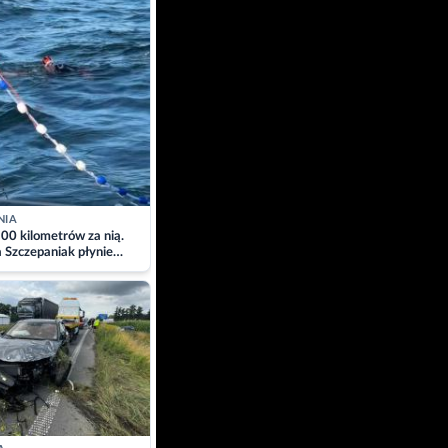
NIA
00 kilometrów za nią.
a Szczepaniak płynie
łtyk dla Piotra.
zacja