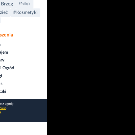
 Brzeg
#Policja
zież
#Kosmetyki
szenia
a
ajem
ry
i Ogród
gi
is
czki
asz zgodę
okie
.
i
.