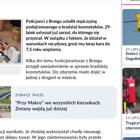
Policjanci z Brzegu ustalili mężczyznę
podejrzewanego o kradzież kosmetyków. 29-
latek usłyszał już zarzut, do którego się
przyznał. W związku z faktem, że działał w
warunkach recydywy, grozi mu teraz kara do
7,5 roku więzienia.
27 LIPC
Śmierć 
Gogolini
Kilka dni temu funkcjonariusze z Brzegu
matkę
przyjęli zawiadomienie w sprawie kradzieży
kosmetyków. Do zdarzenia miało dojść w
jednej z drogerii w mieście.
ZOBACZ TAKZE
"Przy Makro" we wszystkich kierunkach.
Zmiany wejdą już dzisiaj
15 LIPC
Tragicz
zdarzen
ji wynikało, że złodziej wykorzystał chwilę nieuwagi
ze sklepu towar. W jego zainteresowaniu były przede