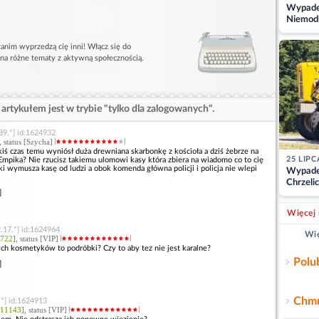
Wypadek
Niemodl
osoby w
anim wyprzedzą cię inni! Włącz się do
 na różne tematy z aktywną społecznością.
artykułem jest w trybie "tylko dla zalogowanych".
89.*] id:1624932
, status [Szycha]
kiś czas temu wyniósł duża drewniana skarbonkę z kościoła a dziś żebrze na
25 LIPC
Empika? Nie rzucisz takiemu ulomowi kasy która zbiera na wiadomo co to cię
aki wymusza kasę od ludzi a obok komenda główna policji i policja nie wlepi
Wypade
Chrzelic
]
zablok
Więcej 
.17.*] id:1624964
Wię
722
], status [VIP]
tych kosmetyków to podróbki? Czy to aby tez nie jest karalne?
Polu
]
Chmu
.*] id:1624913
11143
], status [VIP]