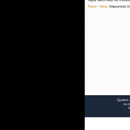
Nigdy takich ludzi nie zrozu
Pokaż
-
Ukryj
Odpowiedzi [1
Zgodnie 
na z
W