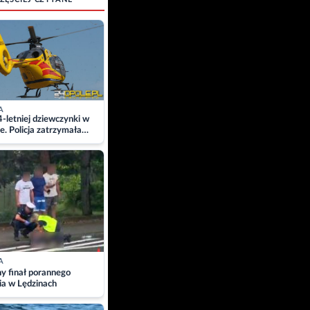
A
4-letniej dziewczynki w
e. Policja zatrzymała
A
ny finał porannego
ia w Lędzinach