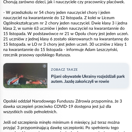
Chorują zarówno dzieci, jak i nauczyciele czy pracownicy placówek.
- W przedszkolu nr 54 chory jeden nauczyciel chory i jeden
nauczyciel na kwarantannie do 12 listopada. Z kolei w Liceum
Ogólnokształcącym nr 2 chory jeden nauczyciel. Dwie klasy 3 i jedna
klasa 2, w sumie 63 uczniów i jeden nauczyciel na kwarantannie do
15 listopada. W podstawówce nr 21 w Opolu chory jest jeden uczeń.
21 uczniów z jednej klasy 6 zostało skierowanych na kwarantannę do
15 listopada. w LO nr 3 chory jest jeden uczeń. 30 uczniów z klasy 1
na kwarantannie do 15 listopada - informuje Adam Leszczyński,
rzecznik prasowy opolskiego Ratusza.
ZOBACZ TAKZE
Pijani obywatele Ukrainy rozjeżdżali park
autem. Jazdę zakończyli w rowie
Opolski oddział Narodowego Funduszu Zdrowia przypomina, że 3
dawka szczepień przeciwko COVID-19 dostępna jest już dla
wszystkich osób pełnoletnich.
Jeśli od szczepienia minęło minimum 6 miesięcy, już teraz można
przyjąć 3 przypominającą dawkę szczepionki. Po spełnieniu tego