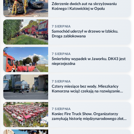
Zderzenie dwóch aut na skrzyżowaniu
Kośnego i Katowickiej w Opolu
7 SIERPNIA
Samochód uderzył w drzewo w Izbicku.
Droga zablokowana
7 SIERPNIA
Śmiertelny wypadek w Jaworku. DK43 jest
nieprzejezdna
7 SIERPNIA
Cztery miesiące bez wody. Mieszkańcy
Komorzna wciąż czekają na rozwiązanie
problemu
7 SIERPNIA
Koniec Fire Truck Show. Organizatorzy
zamykają historię międzynarodowego zlotu
w Główczycach