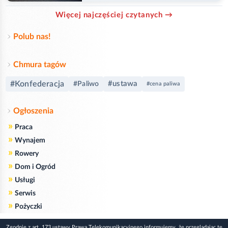
Więcej najczęściej czytanych →
Polub nas!
Chmura tagów
#Konfederacja
#ustawa
#Paliwo
#cena paliwa
Ogłoszenia
»
Praca
»
Wynajem
»
Rowery
»
Dom i Ogród
»
Usługi
»
Serwis
»
Pożyczki
Zgodnie z art. 173 ustawy Prawa Telekomunikacyjnego informujemy, że przeglądając tę