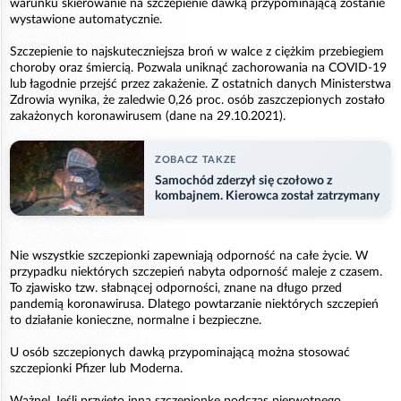
warunku skierowanie na szczepienie dawką przypominającą zostanie
wystawione automatycznie.
Szczepienie to najskuteczniejsza broń w walce z ciężkim przebiegiem
choroby oraz śmiercią. Pozwala uniknąć zachorowania na COVID-19
lub łagodnie przejść przez zakażenie. Z ostatnich danych Ministerstwa
Zdrowia wynika, że zaledwie 0,26 proc. osób zaszczepionych zostało
zakażonych koronawirusem (dane na 29.10.2021).
ZOBACZ TAKZE
Samochód zderzył się czołowo z
kombajnem. Kierowca został zatrzymany
Nie wszystkie szczepionki zapewniają odporność na całe życie. W
przypadku niektórych szczepień nabyta odporność maleje z czasem.
To zjawisko tzw. słabnącej odporności, znane na długo przed
pandemią koronawirusa. Dlatego powtarzanie niektórych szczepień
to działanie konieczne, normalne i bezpieczne.
U osób szczepionych dawką przypominającą można stosować
szczepionki Pfizer lub Moderna.