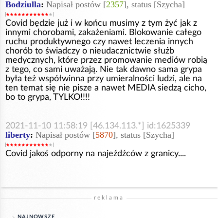
Bodziulla
:
Napisał postów [
2357
], status [Szycha]
Covid będzie już i w końcu musimy z tym żyć jak z
innymi chorobami, zakażeniami. Blokowanie całego
ruchu produktywnego czy nawet leczenia innych
chorób to świadczy o nieudacznictwie służb
medycznych, które przez promowanie mediów robią
z tego, co sami uważają. Nie tak dawno sama grypa
była też współwinna przy umieralności ludzi, ale na
ten temat się nie pisze a nawet MEDIA siedzą cicho,
bo to grypa, TYLKO!!!!
2021-11-10 11:58:19 [46.134.113.*] id:1625339
liberty
:
Napisał postów [
5870
], status [Szycha]
Covid jakoś odporny na najeźdźców z granicy....
reklama
NAJNOWSZE