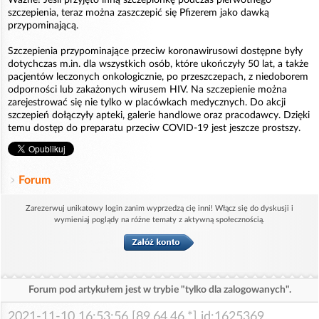
Ważne! Jeśli przyjęto inną szczepionkę podczas pierwotnego
szczepienia, teraz można zaszczepić się Pfizerem jako dawką
przypominającą.
Szczepienia przypominające przeciw koronawirusowi dostępne były
dotychczas m.in. dla wszystkich osób, które ukończyły 50 lat, a także
pacjentów leczonych onkologicznie, po przeszczepach, z niedoborem
odporności lub zakażonych wirusem HIV. Na szczepienie można
zarejestrować się nie tylko w placówkach medycznych. Do akcji
szczepień dołączyły apteki, galerie handlowe oraz pracodawcy. Dzięki
temu dostęp do preparatu przeciw COVID-19 jest jeszcze prostszy.
Forum
Zarezerwuj unikatowy login zanim wyprzedzą cię inni! Włącz się do dyskusji i
wymieniaj poglądy na różne tematy z aktywną społecznością.
Forum pod artykułem jest w trybie "tylko dla zalogowanych".
2021-11-10 16:53:56 [89.64.46.*] id:1625369