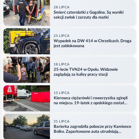
28 LIPCA
Śmierć czterolatki z Gogolina. Są wyniki
sekcji zwłok i zarzuty dla matki
25 LIPCA
Wypadek na DW 414 w Chrzelicach. Droga
jest zablokowana
18 LIPCA
25-lecie TVN24 w Opolu. Widzowie
zaglądają za kulisy pracy stacji
15 LIPCA
Kierowca ciężarówki i rowerzystka zginęli
na miejscu. 19-latek z opolskiego został
ranny
31 LIPCA
Barierka zagrodziła pobocze przy Kamionce
Bolko. Zaparkowane auta utrudniają
przejazd