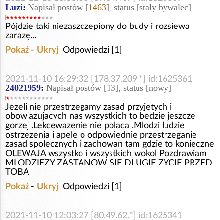
Luzi
:
Napisał postów [
1463
], status [stały bywalec]
Pójdzie taki niezaszczepiony do budy i rozsiewa
zarazę...
Pokaż
-
Ukryj
Odpowiedzi [1]
2021-11-10 16:29:32 [178.37.209.*] id:1625361
24021959
:
Napisał postów [
13
], status [nowy]
Jezeli nie przestrzegamy zasad przyjetych i
obowiazujacych nas wszystkich to bedzie jeszcze
gorzej .Lekcewazenie nie polaca .Mlodzi ludzie
ostrzezenia i apele o odpowiednie przestrzeganie
zasad spolecznych i zachowan tam gdzie to konieczne
OLEWAJA wszystko i wszystkich wokol Pozdrawiam
MLODZIEZY ZASTANOW SIE DLUGIE ZYCIE PRZED
TOBA
Pokaż
-
Ukryj
Odpowiedzi [1]
2021-11-10 12:03:27 [80.49.62.*] id:1625341