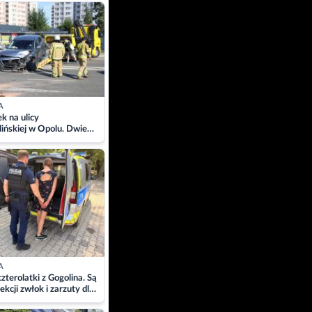
ach
A
 na ulicy
ińskiej w Opolu. Dwie
 szpitalu
A
zterolatki z Gogolina. Są
ekcji zwłok i zarzuty dla