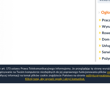
#kwar
Ogło
»
Prac
»
Wyn
»
Rowe
»
Dom 
»
Usłu
»
Serw
»
Poży
z art. 173 ustawy Prawa Telekomunikacyjnego informujemy, że przeglądając tę stronę wyraż
apisywanie na Twoim komputerze niezbędnych do jej poprawnego funkcjonowania plików
co
ięcej informacji na temat plików cookie znajdziecie Państwo na stronie
polityka prywatnośc
Kliknij tutaj, aby wyrazić zgodę i ukryć komunikat.