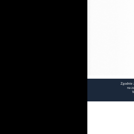
Zgodnie 
na z
W