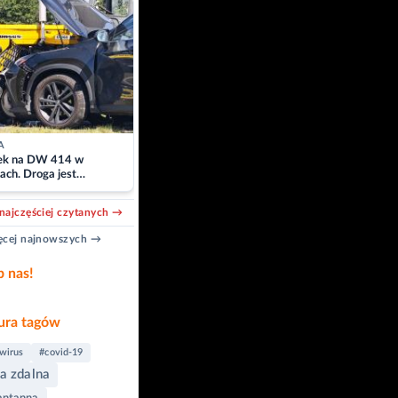
A
k na DW 414 w
ach. Droga jest
owana
najczęściej czytanych →
cej najnowszych →
b nas!
ra tagów
wirus
#covid-19
a zdalna