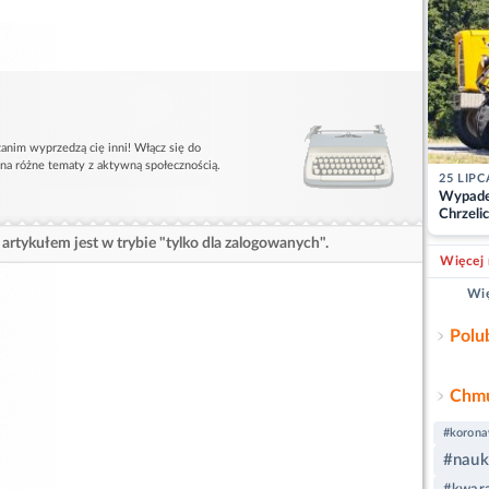
anim wyprzedzą cię inni! Włącz się do
 na różne tematy z aktywną społecznością.
25 LIPC
Wypade
Chrzelic
zablok
artykułem jest w trybie "tylko dla zalogowanych".
Więcej 
Wię
Polu
Chmu
#korona
#nauk