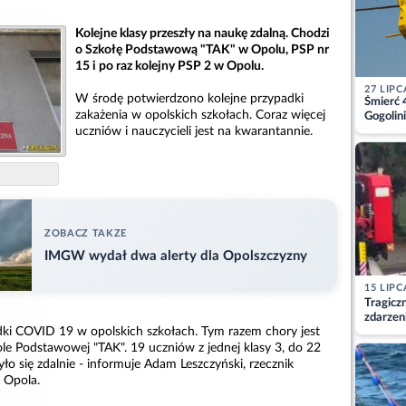
Kolejne klasy przeszły na naukę zdalną. Chodzi
o Szkołę Podstawową "TAK" w Opolu, PSP nr
15 i po raz kolejny PSP 2 w Opolu.
27 LIPC
W środę potwierdzono kolejne przypadki
Śmierć 
zakażenia w opolskich szkołach. Coraz więcej
Gogolini
matkę
uczniów i nauczycieli jest na kwarantannie.
ZOBACZ TAKZE
IMGW wydał dwa alerty dla Opolszczyzny
15 LIPC
Tragicz
zdarzen
ki COVID 19 w opolskich szkołach. Tym razem chory jest
ole Podstawowej "TAK". 19 uczniów z jednej klasy 3, do 22
yło się zdalnie - informuje Adam Leszczyński, rzecznik
 Opola.