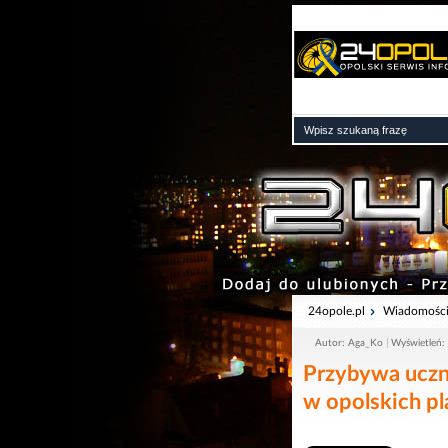
24opole.pl
Wiadomośc
Autor: Aga_Ko
Wyświetleń:
Przybywa uczni
w opolskich p