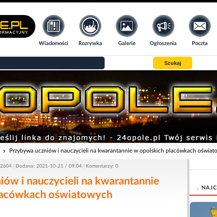
Wiadomości
Rozrywka
Galerie
Ogłoszenia
Poczta
Szukaj
i
Przybywa uczniów i nauczycieli na kwarantannie w opolskich placówkach oświa
 2604
Dodano: 2021-10-21 / 09:04
Komentarzy: 0
ów i nauczycieli na kwarantannie
NAJC
lacówkach oświatowych