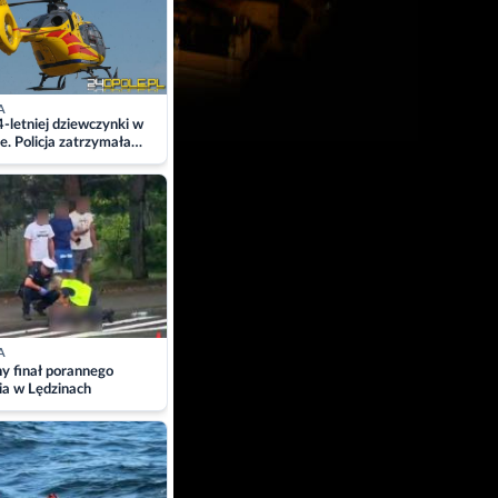
A
4-letniej dziewczynki w
e. Policja zatrzymała
A
ny finał porannego
ia w Lędzinach