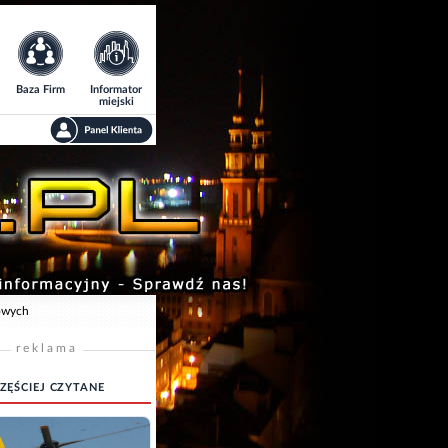
Baza Firm
Informator
miejski
towych
reklama
ZĘŚCIEJ CZYTANE