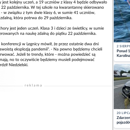
 jest kolejny uczeń, a 19 uczniów z klasy 4 będzie odbywało
u 22 października. W tej szkole na kwarantannę skierowano
a - w związku z tym dwie klasy 6, w sumie 41 uczniów,
zdalną, która potrwa do 29 października.
y jest jeden uczeń. Klasa 3 i dzieci ze świetlicy, w sumie
ierowanych na naukę zdalną do piątku 22 października.
 konferencji w Legnicy mówił, że przez ostatnie dwa dni
2 SIERP
swoistą eksplozją pandemii". - Na pewno będziemy chcieli
Ponad 1
erwować. Jeżeli te trendy, które - można powiedzieć są
Karolin
zymają, no to oczywiście będziemy musieli podejmować
przez Ba
dził Niedzielski.
Aktuali
reklama
20 LIPC
Zdarzen
pojazdó
z kiero