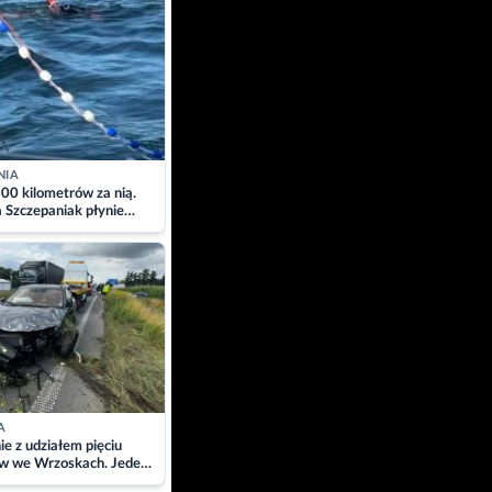
NIA
00 kilometrów za nią.
a Szczepaniak płynie
łtyk dla Piotra.
zacja
A
ie z udziałem pięciu
w we Wrzoskach. Jeden
wców zabrany w