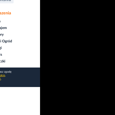
antanna
szenia
a
ajem
ry
i Ogród
gi
is
czki
asz zgodę
okie
.
i
.