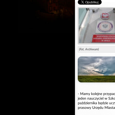
(Fot. Archiwum)
- Mamy kolejne przypad
jeden nauczyciel w Szk
października będzie ucz
prasowy Urzędu Miasta