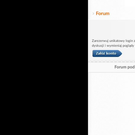
Forum
Zarezerwuj unikatowy login z
dyskusji i wymieniaj poglądy
Forum pod 