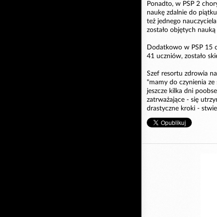
Ponadto, w PSP 2 chory
naukę zdalnie do piątk
też jednego nauczyciel
zostało objętych nauką 
Dodatkowo w PSP 15 chor
41 uczniów, zostało sk
Szef resortu zdrowia na
"mamy do czynienia ze 
jeszcze kilka dni poobs
zatrważające - się utr
drastyczne kroki - stwier