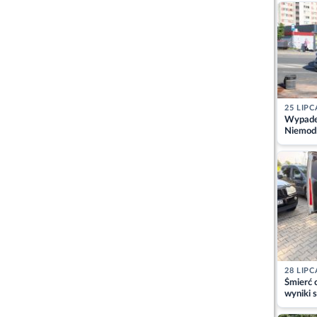
kajdank
25 LIPC
Wypadek
Niemodl
osoby w
28 LIPC
Śmierć c
wyniki s
matki