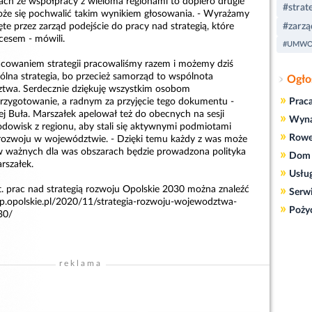
ach ze współpracy z wieloma regionami to dopiero drugie
#strat
że się pochwalić takim wynikiem głosowania. - Wyrażamy
ęte przez zarząd podejście do pracy nad strategią, które
#zarz
cesem - mówili.
#UMW
pracowaniem strategii pracowaliśmy razem i możemy dziś
ólna strategia, bo przecież samorząd to wspólnota
Ogło
wa. Serdecznie dziękuję wszystkim osobom
»
zygotowanie, a radnym za przyjęcie tego dokumentu -
Prac
j Buła. Marszałek apelował też do obecnych na sesji
»
Wyn
rodowisk z regionu, aby stali się aktywnymi podmiotami
»
Rowe
rozwoju w województwie. - Dzięki temu każdy z was może
w ważnych dla was obszarach będzie prowadzona polityka
»
Dom 
rszałek.
»
Usłu
»
t. prac nad strategią rozwoju Opolskie 2030 można znaleźć
Serw
ip.opolskie.pl/2020/11/strategia-rozwoju-wojewodztwa-
»
Poży
30/
reklama