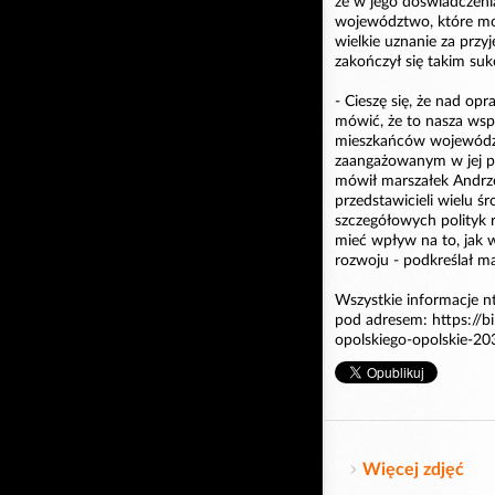
że w jego doświadczeni
województwo, które mo
wielkie uznanie za przyj
zakończył się takim suk
- Cieszę się, że nad o
mówić, że to nasza wsp
mieszkańców województ
zaangażowanym w jej pr
mówił marszałek Andrze
przedstawicieli wielu ś
szczegółowych polityk 
mieć wpływ na to, jak 
rozwoju - podkreślał ma
Wszystkie informacje n
pod adresem: https://b
opolskiego-opolskie-20
Więcej zdjęć