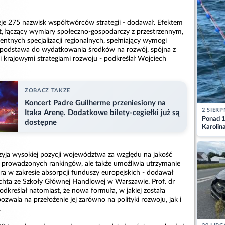
je 275 nazwisk współtwórców strategii - dodawał. Efektem
t, łączący wymiary społeczno-gospodarczy z przestrzennym,
gentnych specjalizacji regionalnych, spełniający wymogi
a podstawa do wydatkowania środków na rozwój, spójna z
 krajowymi strategiami rozwoju - podkreślał Wojciech
ZOBACZ TAKZE
Koncert Padre Guilherme przeniesiony na
2 SIERP
Itaka Arenę. Dodatkowe bilety-cegiełki już są
Ponad 1
dostępne
Karolin
przez Ba
Aktuali
przyja wysokiej pozycji województwa za względu na jakość
 z prowadzonych rankingów, ale także umożliwia utrzymanie
dera w zakresie absorpcji funduszy europejskich - dodawał
lachta ze Szkoły Głównej Handlowej w Warszawie. Prof. dr
odkreślał natomiast, że nowa formuła, w jakiej została
ozwala na przełożenie jej zarówno na polityki rozwoju, jak i
.