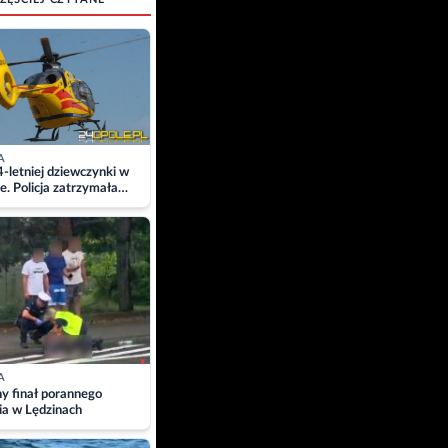
A
4-letniej dziewczynki w
e. Policja zatrzymała
A
ny finał porannego
ia w Lędzinach