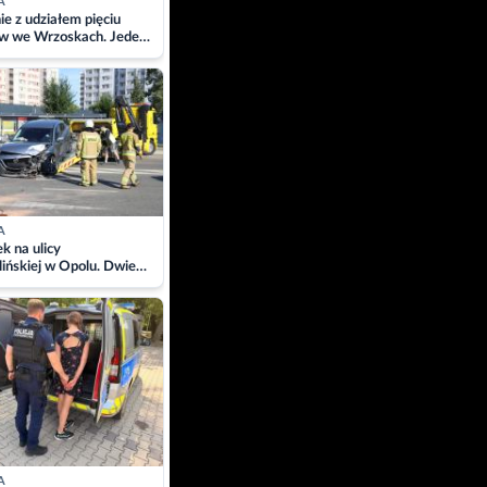
A
ie z udziałem pięciu
w we Wrzoskach. Jeden
wców zabrany w
ach
A
 na ulicy
ińskiej w Opolu. Dwie
 szpitalu
A