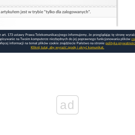
artykułem jest w trybie "tylko dla zalogowanych".
z art. 173 ustawy Prawa Telekomunikacyjnego informujemy, że przeglądając tę stronę wyraż
apisywanie na Twoim komputerze niezbędnych do jej poprawnego funkcjonowania plików
co
ięcej informacji na temat plików cookie znajdziecie Państwo na stronie
polityka prywatnośc
Kliknij tutaj, aby wyrazić zgodę i ukryć komunikat.
ad