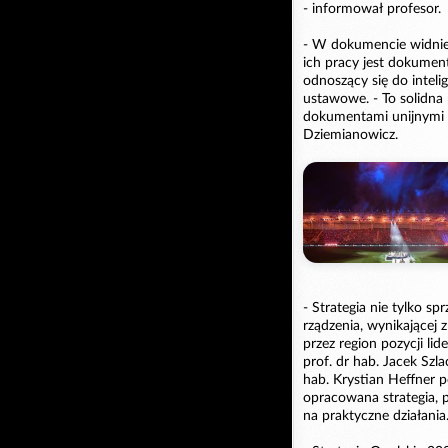
- informował profesor.
- W dokumencie widnie
ich pracy jest dokumen
odnoszący się do inteli
ustawowe. - To solidn
dokumentami unijnymi i
Dziemianowicz.
- Strategia nie tylko s
rządzenia, wynikającej
przez region pozycji li
prof. dr hab. Jacek Sz
hab. Krystian Heffner p
opracowana strategia, p
na praktyczne działania