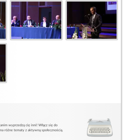
anim wyprzedzą cię inni! Włącz się do
 na różne tematy z aktywną społecznością.