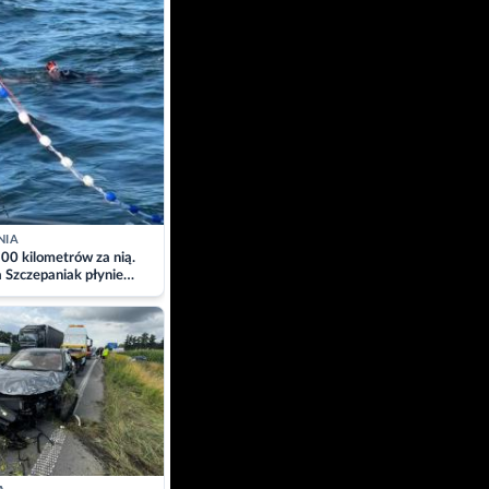
NIA
00 kilometrów za nią.
a Szczepaniak płynie
łtyk dla Piotra.
zacja