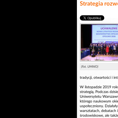
Strategia roz
(Fot. UMWO)
tradycji, otwartości i int
W listopadzie 2019 roku
strategią. Podczas dzisi
Uniwersytetu Warszawsk
którego naukowym okie
uspołeczniony. Działał
warsztatach, debatach 
środowiskowe, ale takż