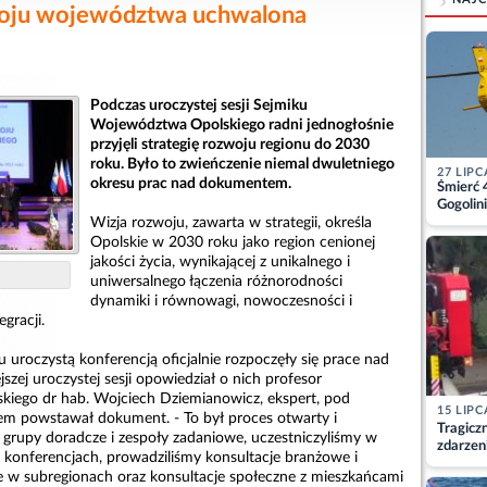
woju województwa uchwalona
Podczas uroczystej sesji Sejmiku
Województwa Opolskiego radni jednogłośnie
przyjęli strategię rozwoju regionu do 2030
roku. Było to zwieńczenie niemal dwuletniego
27 LIPC
okresu prac nad dokumentem.
Śmierć 
Gogolini
matkę
Wizja rozwoju, zawarta w strategii, określa
Opolskie w 2030 roku jako region cenionej
jakości życia, wynikającej z unikalnego i
uniwersalnego łączenia różnorodności
dynamiki i równowagi, nowoczesności i
egracji.
 uroczystą konferencją oficjalnie rozpoczęły się prace nad
ejszej uroczystej sesji opowiedział o nich profesor
iego dr hab. Wojciech Dziemianowicz, ekspert, pod
15 LIPC
m powstawał dokument. - To był proces otwarty i
Tragicz
y grupy doradcze i zespoły zadaniowe, uczestniczyliśmy w
zdarzen
i konferencjach, prowadziliśmy konsultacje branżowe i
e w subregionach oraz konsultacje społeczne z mieszkańcami