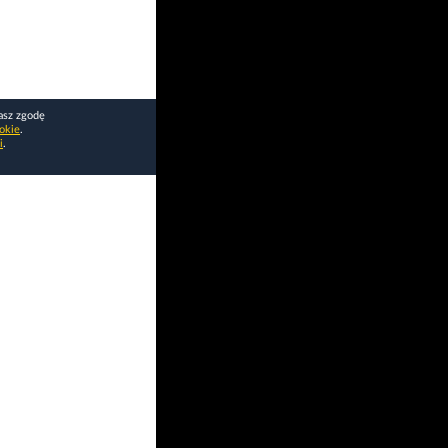
asz zgodę
okie
.
i
.