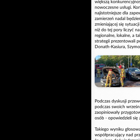
większą konkurencyjnoś
nowoczesne usługi. Kon
najistotniejsze dla zape
zamierzeń nadal będzie
zmieniającej się sytua
niż do tej pory liczyć 
regionalne, lokalne, a 
strategii prezentowali
Donath-Kasiura, Szymo
Podczas dyskusji przew
podczas swoich wrześn
zaopiniowały przygoto
osób - opowiedzieli się
Takiego wyniku głosowan
współpracujący nad pr