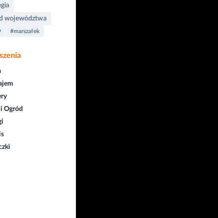
egia
ąd województwa
O
#marszałek
szenia
a
ajem
ry
i Ogród
gi
is
czki