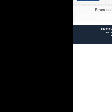
Forum pod 
Zgodnie 
na z
W