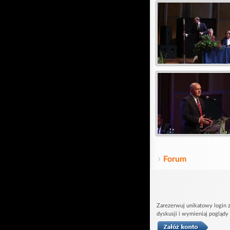
Forum
Zarezerwuj unikatowy login z
dyskusji i wymieniaj poglądy