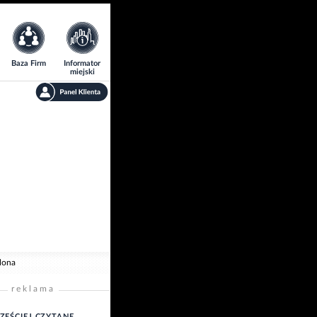
Baza Firm
Informator
miejski
alona
reklama
ZĘŚCIEJ CZYTANE