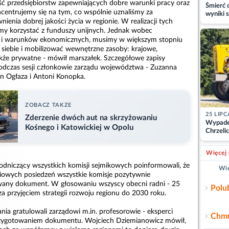
ć przedsiębiorstw zapewniających dobre warunki pracy oraz
Śmierć c
centrujemy się na tym, co wspólnie uznaliśmy za
wyniki s
wnienia dobrej jakości życia w regionie. W realizacji tych
matki
my korzystać z funduszy unijnych. Jednak wobec
cji i warunków ekonomicznych, musimy w większym stopniu
na siebie i mobilizować wewnętrzne zasoby: krajowe,
także prywatne - mówił marszałek. Szczegółowe zapisy
 podczas sesji członkowie zarządu województwa - Zuzanna
n Ogłaza i Antoni Konopka.
ZOBACZ TAKZE
25 LIPC
Zderzenie dwóch aut na skrzyżowaniu
Wypade
Kośnego i Katowickiej w Opolu
Chrzelic
zablok
Więcej 
odniczący wszystkich komisji sejmikowych poinformowali, że
Wię
iowych posiedzeń wszystkie komisje pozytywnie
wany dokument. W głosowaniu wszyscy obecni radni - 25
Polu
 za przyjęciem strategii rozwoju regionu do 2030 roku.
ia gratulowali zarządowi m.in. profesorowie - eksperci
Chmu
zygotowaniem dokumentu. Wojciech Dziemianowicz mówił,