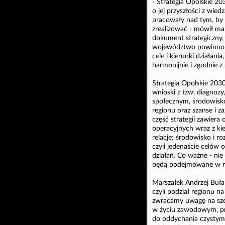
- Strategia Opolskie 20
o jej przyszłości z wie
pracowały nad tym, by 
zrealizować - mówił mar
dokument strategiczny, 
województwo powinno si
cele i kierunki działani
harmonijnie i zgodnie 
Strategia Opolskie 203
wnioski z tzw. diagnoz
społecznym, środowisk
regionu oraz szanse i z
część strategii zawiera 
operacyjnych wraz z kier
relacje; środowisko i r
czyli jedenaście celów 
działań. Co ważne - nie
będą podejmowane w rama
Marszałek Andrzej Buła
czyli podział regionu n
zwracamy uwagę na szer
w życiu zawodowym, prz
do oddychania czystym