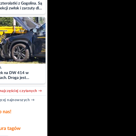
zterolatki z Gogolina. Są
ekcji zwłok i zarzuty dla
A
k na DW 414 w
ach. Droga jest
owana
najczęściej czytanych →
cej najnowszych →
b nas!
ra tagów