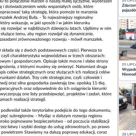
20 LIPC
30 to połączenie marzeń o naszej małej ojczyźnie, wyobrażeń
Zdarzen
dzą i doświadczeniem wielu wspaniałych osób, które
pojazdó
opracować taką strategię, która pomoże te marzenia
z kiero
szałek Andrzej Buła. - To najważniejszy regionalny
kajdank
który wskazuje, w jaki sposób i w jakim kierunku
ę rozwijać w najbliższych dziesięciu latach. Ujęliśmy w nim
a, służące temu, aby region rozwijał się dynamicznie,
z zasadami zrównoważonego rozwoju - mówił marszałek.
0 składa się z dwóch podstawowych części. Pierwsza to
y, czyli charakterystyka województwa w trzech obszarach:
owym i gospodarczym. Opisuje także mocne i słabe strony
25 LIPC
agrożenia, z którymi musimy się zmierzyć. Natomiast druga
Wypadek
opis celów strategicznych oraz służących ich realizacji celów
Niemodl
unkami działań. Trzy cele strategiczne, czyli: człowiek i
osoby w
ozwój oraz silna gospodarka zawierają tzw. opolską 11-tkę,
operacyjnych oraz odpowiednie do ich osiągniecia kierunki
 wyczerpują one listy przedsięwzięć, projektów i zadań, które
ch realizacji strategii.
 podkreślał także terytorialne podejście do tego dokumentu,
a pięć subregionów. - Myśląc o dalszym rozwoju regionu
oko pojmowane bezpieczeństwo - od poczucia stabilizacji
ez łatwy i szybki dostęp do usług zdrowotnych, po prawo
 powietrzem Stawiamy na dalszą poprawę edukacji, coraz
28 LIPC