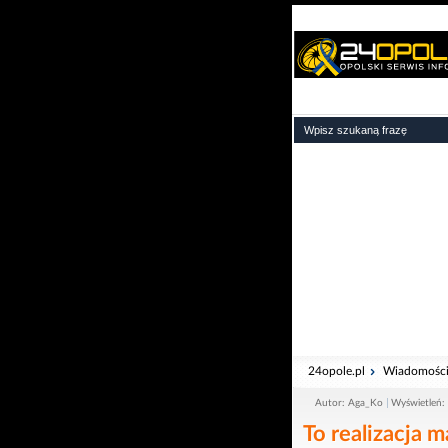
24opole.pl
Wiadomośc
Autor: Aga_Ko
Wyświetleń:
To realizacja m