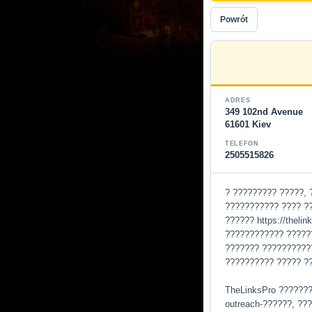
Powrót
ADRES
349 102nd Avenue
61601 Kiev
TELEFON
2505515826
? ????????? ?????, 
??????????? ???? ?
?????? https://theli
???????????? ?????
??????? ??????????
?????????? ????? ?
TheLinksPro ??????
outreach-??????, ??