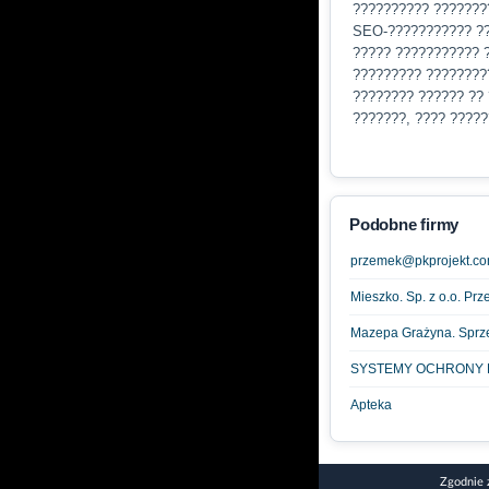
?????????? ???????
SEO-??????????? ??
????? ??????????? 
????????? ????????
???????? ?????? ??
???????, ???? ?????
Podobne firmy
przemek@pkprojekt.co
Mieszko. Sp. z o.o. Pr
Mazepa Grażyna. Sprzed
SYSTEMY OCHRONY FI
Apteka
Zgodnie 