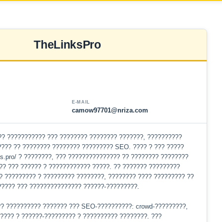
TheLinksPro
E-MAIL
camow97701@nriza.com
?? ??????????? ??? ???????? ???????? ???????, ??????????
???? ?? ???????? ???????? ????????? SEO. ???? ? ??? ?????
nks.pro/ ? ????????, ??? ??????????????? ?? ???????? ????????
?? ??? ?????? ? ???????????? ?????. ?? ??????? ?????????
? ????????? ? ????????? ????????, ???????? ???? ????????? ??
????? ??? ??????????????? ??????-?????????.
?? ?????????? ??????? ??? SEO-??????????: crowd-?????????,
????? ? ??????-????????? ? ?????????? ????????. ???