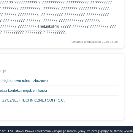
???? ?? ??????????? ? ??????????? ??????????? ?? ????????
 ???????? ??????????. ???????? ???????? ????????? ?????,
?? ?????? ??????????, ?? ???????? ?????????? ???????????
? ??? ??????? ???????. ??????? ???????????? ???????,
 ???????? ????????? TheLinksPro ????? ???????? ????????? ???
? ?????????? ???????? ? ?????????.
Ostatnia aktualizacja: 2026-05-26
m.pl
zedsiębiorstwo rolno - zbożowe
aż konfekcji męskiej i kapci
ZYCZNEJ I TECHNICZNEJ SOFiT S.C.
z art. 173 ustawy Prawa Telekomunikacyjnego informujemy, że przeglądając tę stronę wyraż