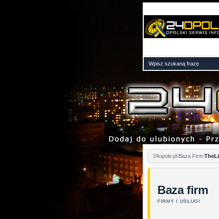
24opole.pl
Baza Firm
TheL
Baza firm
FIRMY I USŁUGI