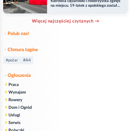
Kierowca ciężarówki i rowerzystka zginęli
na miejscu. 19-latek z opolskiego został
ranny
Więcej najczęściej czytanych →
Polub nas!
Chmura tagów
#A4
#pożar
Ogłoszenia
»
Praca
»
Wynajem
»
Rowery
»
Dom i Ogród
»
Usługi
»
Serwis
»
Pożyczki