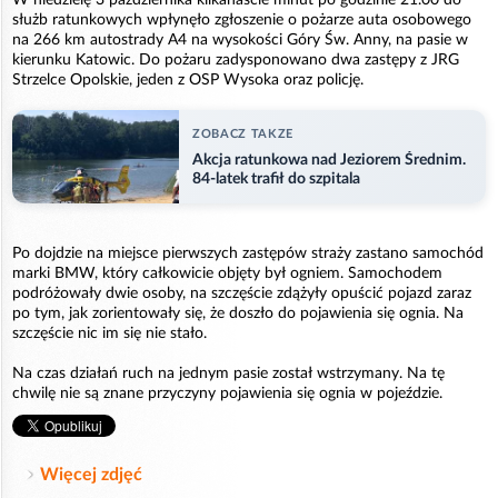
służb ratunkowych wpłynęło zgłoszenie o pożarze auta osobowego
na 266 km autostrady A4 na wysokości Góry Św. Anny, na pasie w
kierunku Katowic. Do pożaru zadysponowano dwa zastępy z JRG
Strzelce Opolskie, jeden z OSP Wysoka oraz policję.
ZOBACZ TAKZE
Akcja ratunkowa nad Jeziorem Średnim.
84-latek trafił do szpitala
Po dojdzie na miejsce pierwszych zastępów straży zastano samochód
marki BMW, który całkowicie objęty był ogniem. Samochodem
podróżowały dwie osoby, na szczęście zdążyły opuścić pojazd zaraz
po tym, jak zorientowały się, że doszło do pojawienia się ognia. Na
szczęście nic im się nie stało.
Na czas działań ruch na jednym pasie został wstrzymany. Na tę
chwilę nie są znane przyczyny pojawienia się ognia w pojeździe.
Więcej zdjęć