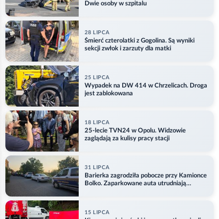
Dwie osoby w szpitalu
28 LIPCA
Śmierć czterolatki z Gogolina. Są wyniki
sekcji zwłok i zarzuty dla matki
25 LIPCA
Wypadek na DW 414 w Chrzelicach. Droga
jest zablokowana
18 LIPCA
25-lecie TVN24 w Opolu. Widzowie
zaglądają za kulisy pracy stacji
31 LIPCA
Barierka zagrodziła pobocze przy Kamionce
Bolko. Zaparkowane auta utrudniają
przejazd
15 LIPCA