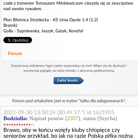
czele z trenerem Tomaszem Minkiewiczem cieszyła się ze zwycięstwa
nad swoim rywalem.
Plon Błotnica Strzelecka - KS Unia Opole 1:4 (1:2)
Bramki:
Golla - Sypniewska, Jaszyk, Gatak, Konefał
Forum
Zarezerwuj unikatowy login zanim wyprzedzą cię inni! Włącz się do dyskusji i
wymieniaj poglądy na różne tematy z aktywną społecznością.
Forum pod artykułem jest w trybie "tylko dla zalogowanych".
2021-09-30 13:50:24 [80.49.37.*] id:1621905
Bodziulla
:
Napisał postów [
2357
], status [Szycha]
Brawo, oby w końcu wzięły kluby chłopięce czy
seniorów przykład, bo jak na razie Polska piłka nożna