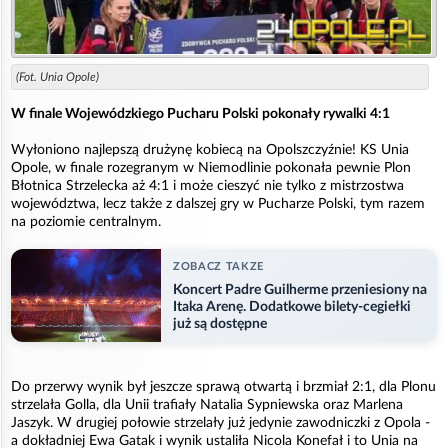
(Fot. Unia Opole)
W finale Wojewódzkiego Pucharu Polski pokonały rywalki 4:1
Wyłoniono najlepszą drużynę kobiecą na Opolszczyźnie! KS Unia
Opole, w finale rozegranym w Niemodlinie pokonała pewnie Plon
Błotnica Strzelecka aż 4:1 i może cieszyć nie tylko z mistrzostwa
województwa, lecz także z dalszej gry w Pucharze Polski, tym razem
na poziomie centralnym.
ZOBACZ TAKZE
Koncert Padre Guilherme przeniesiony na
Itaka Arenę. Dodatkowe bilety-cegiełki
już są dostępne
Do przerwy wynik był jeszcze sprawą otwartą i brzmiał 2:1, dla Plonu
strzelała Golla, dla Unii trafiały Natalia Sypniewska oraz Marlena
Jaszyk. W drugiej połowie strzelały już jedynie zawodniczki z Opola -
a dokładniej Ewa Gatak i wynik ustaliła Nicola Konefał i to Unia na