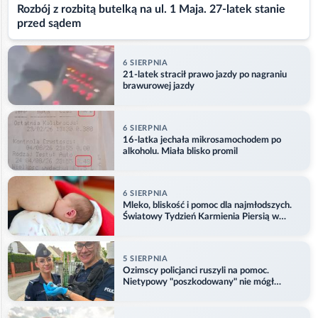
Rozbój z rozbitą butelką na ul. 1 Maja. 27-latek stanie
przed sądem
6 SIERPNIA
21-latek stracił prawo jazdy po nagraniu
brawurowej jazdy
6 SIERPNIA
16-latka jechała mikrosamochodem po
alkoholu. Miała blisko promil
6 SIERPNIA
Mleko, bliskość i pomoc dla najmłodszych.
Światowy Tydzień Karmienia Piersią w
Opolu
5 SIERPNIA
Ozimscy policjanci ruszyli na pomoc.
Nietypowy "poszkodowany" nie mógł
odlecieć