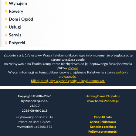
»
Wynajem
»
Rowery
»
Dom i Ogród
»
Usługi
»
Serwis
»
Pożyczki
Zgodnie z art. 173 ustawy Prawa Telekomunikacyjnego informujemy, że przeglądając tę
stronę wyrażasz zgodę
na zapisywanie na Twoim komputerze niezbędnych do jej poprawnego funkcjonowania
plików
cookie
.
Więcej informacji na temat plików cookie znajdziecie Państwo na stronie
polityka
prywatności
.
Kliknij tutaj, aby wyrazić zgodę i ukryć komunikat.
Copyright © 2006-2026
Strona główna 24opole.pl
by 24opole sp. z o.o.
www.hotele.24opole.pl
v4.30.7
2026-08-06 01:15
użytkownicy on-line: 2816
Panel Klienta
rekord on-line: 129224
Oferta Reklamowa
wyświetleń: 1673051572
Kontakt z redakcją
Polityka prywatności