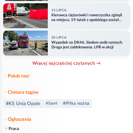
15 LIPCA
Kierowca ciężarówki i rowerzystka zginęli
na miejscu. 19-latek z opolskiego został
ranny
30 LIPCA
Wypadek na DK46. Siedem osób rannych.
Droga jest zablokowana. LPR w akcji
Więcej najczęściej czytanych →
Polub nas!
Chmura tagów
#KS Unia Opole
#Piłka nożna
#Sport
Ogłoszenia
»
Praca