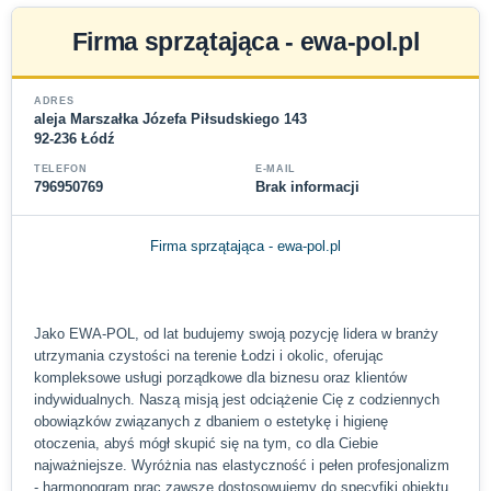
Firma sprzątająca - ewa-pol.pl
ADRES
aleja Marszałka Józefa Piłsudskiego 143
92-236 Łódź
TELEFON
E-MAIL
796950769
Brak informacji
Firma sprzątająca - ewa-pol.pl
Jako EWA-POL, od lat budujemy swoją pozycję lidera w branży
utrzymania czystości na terenie Łodzi i okolic, oferując
kompleksowe usługi porządkowe dla biznesu oraz klientów
indywidualnych. Naszą misją jest odciążenie Cię z codziennych
obowiązków związanych z dbaniem o estetykę i higienę
otoczenia, abyś mógł skupić się na tym, co dla Ciebie
najważniejsze. Wyróżnia nas elastyczność i pełen profesjonalizm
- harmonogram prac zawsze dostosowujemy do specyfiki obiektu,