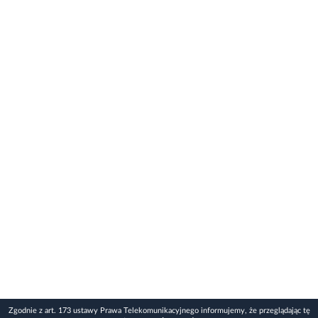
Zgodnie z art. 173 ustawy Prawa Telekomunikacyjnego informujemy, że przeglądając tę