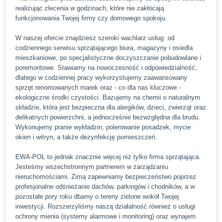
realizując zlecenia w godzinach, które nie zakłócają
funkcjonowania Twojej firmy czy domowego spokoju.
W naszej ofercie znajdziesz szeroki wachlarz usług: od
codziennego serwisu sprzątającego biura, magazyny i osiedla
mieszkaniowe, po specjalistyczne doczyszczanie pobudowlane i
poremontowe. Stawiamy na nowoczesność i odpowiedzialność,
dlatego w codziennej pracy wykorzystujemy zaawansowany
sprzęt renomowanych marek oraz - co dla nas kluczowe -
ekologiczne środki czystości. Bazujemy na chemii o naturalnym
składzie, która jest bezpieczna dla alergików, dzieci, zwierząt oraz
delikatnych powierzchni, a jednocześnie bezwzględna dla brudu.
Wykonujemy pranie wykładzin, polerowanie posadzek, mycie
okien i witryn, a także dezynfekcję pomieszczeń.
EWA-POL to jednak znacznie więcej niż tylko firma sprzątająca.
Jesteśmy wszechstronnym partnerem w zarządzaniu
nieruchomościami. Zimą zapewniamy bezpieczeństwo poprzez
profesjonalne odśnieżanie dachów, parkingów i chodników, a w
pozostałe pory roku dbamy o tereny zielone wokół Twojej
inwestycji. Rozszerzyliśmy naszą działalność również o usługi
ochrony mienia (systemy alarmowe i monitoring) oraz wynajem