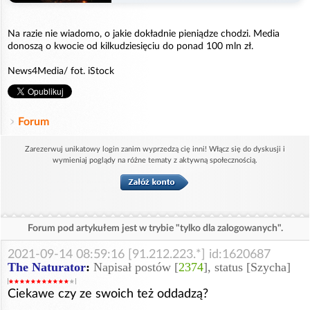
Na razie nie wiadomo, o jakie dokładnie pieniądze chodzi. Media
donoszą o kwocie od kilkudziesięciu do ponad 100 mln zł.
News4Media/ fot. iStock
Forum
Zarezerwuj unikatowy login zanim wyprzedzą cię inni! Włącz się do dyskusji i
wymieniaj poglądy na różne tematy z aktywną społecznością.
Forum pod artykułem jest w trybie "tylko dla zalogowanych".
2021-09-14 08:59:16 [91.212.223.*] id:1620687
The Naturator
:
Napisał postów [
2374
], status [Szycha]
Ciekawe czy ze swoich też oddadzą?