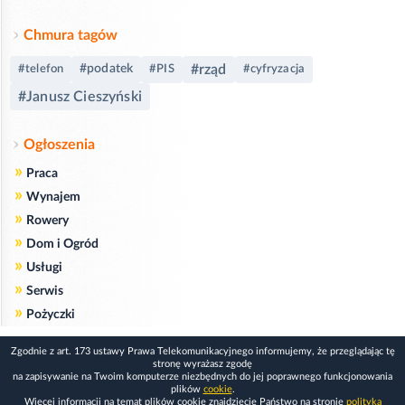
Chmura tagów
#rząd
#podatek
#telefon
#PIS
#cyfryzacja
#Janusz Cieszyński
Ogłoszenia
»
Praca
»
Wynajem
»
Rowery
»
Dom i Ogród
»
Usługi
»
Serwis
»
Pożyczki
Zgodnie z art. 173 ustawy Prawa Telekomunikacyjnego informujemy, że przeglądając tę
stronę wyrażasz zgodę
na zapisywanie na Twoim komputerze niezbędnych do jej poprawnego funkcjonowania
plików
cookie
.
Więcej informacji na temat plików cookie znajdziecie Państwo na stronie
polityka