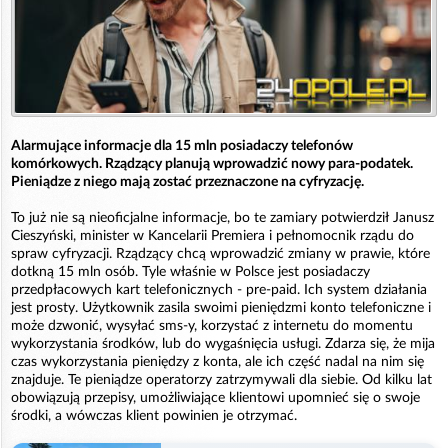
Alarmujące informacje dla 15 mln posiadaczy telefonów
komórkowych. Rządzący planują wprowadzić nowy para-podatek.
Pieniądze z niego mają zostać przeznaczone na cyfryzację.
To już nie są nieoficjalne informacje, bo te zamiary potwierdził Janusz
Cieszyński, minister w Kancelarii Premiera i pełnomocnik rządu do
spraw cyfryzacji. Rządzący chcą wprowadzić zmiany w prawie, które
dotkną 15 mln osób. Tyle właśnie w Polsce jest posiadaczy
przedpłacowych kart telefonicznych - pre-paid. Ich system działania
jest prosty. Użytkownik zasila swoimi pieniędzmi konto telefoniczne i
może dzwonić, wysyłać sms-y, korzystać z internetu do momentu
wykorzystania środków, lub do wygaśnięcia usługi. Zdarza się, że mija
czas wykorzystania pieniędzy z konta, ale ich część nadal na nim się
znajduje. Te pieniądze operatorzy zatrzymywali dla siebie. Od kilku lat
obowiązują przepisy, umożliwiające klientowi upomnieć się o swoje
środki, a wówczas klient powinien je otrzymać.