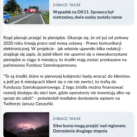
ZOBACZ TAKZE
Wypadek na DK11. Sprawca był
nietrzeźwy, dwie osoby zostały ranne
Rząd planuje przejąć te pieniądze. Okazuje się, że od już od połowy
2020 roku trwają prace nad nową ustawą - Prawo komunikacji
elektronicznej. W projekcie - jak właśnie ujawniło kilka redakcji -
znajduje się zapis, że jeżeli klient nie upomni się o niewykorzystane
pieniądze w ciągu 6 miesięcy, to środki mają zostać przekazane na
państwowy Fundusz Szerokopasmowy.
"To są środki, które w pierwszej kolejności będą wracać do klientów,
a jeśli po 6 miesiącach klient się o nie nie zwróci, to trafią do
Funduszu Szerokopasmowego. Z tego źródła można finansować
rozwój dostępu do sieci tam, gdzie operatorzy nie inwestują albo np
sprzęt do szkół." - potwierdził medialne doniesienia wpisem na
Twitterze Janusz Cieszyńki.
ZOBACZ TAKZE
Silne burze mogą przejść nad regionem.
Ostrzeżenie drugiego stopnia