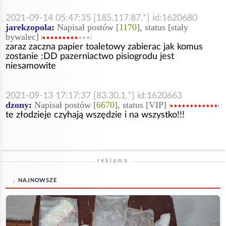
2021-09-14 05:47:35 [185.117.87.*] id:1620680
jarekzopola
:
Napisał postów [
1170
], status [stały
bywalec]
zaraz zaczna papier toaletowy zabierac jak komus
zostanie :DD pazerniactwo pisiogrodu jest
niesamowite
2021-09-13 17:17:37 [83.30.1.*] id:1620663
dzony
:
Napisał postów [
6670
], status [VIP]
te złodzieje czyhają wszędzie i na wszystko!!!
reklama
NAJNOWSZE