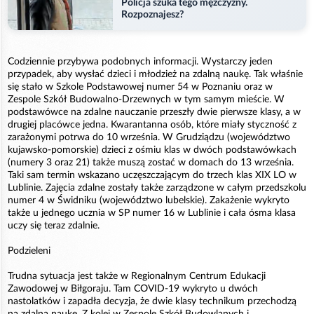
Policja szuka tego mężczyzny.
Rozpoznajesz?
Codziennie przybywa podobnych informacji. Wystarczy jeden
przypadek, aby wysłać dzieci i młodzież na zdalną naukę. Tak właśnie
się stało w Szkole Podstawowej numer 54 w Poznaniu oraz w
Zespole Szkół Budowalno-Drzewnych w tym samym mieście. W
podstawówce na zdalne nauczanie przeszły dwie pierwsze klasy, a w
drugiej placówce jedna. Kwarantanna osób, które miały styczność z
zarażonymi potrwa do 10 września. W Grudziądzu (województwo
kujawsko-pomorskie) dzieci z ośmiu klas w dwóch podstawówkach
(numery 3 oraz 21) także muszą zostać w domach do 13 września.
Taki sam termin wskazano uczęszczającym do trzech klas XIX LO w
Lublinie. Zajęcia zdalne zostały także zarządzone w całym przedszkolu
numer 4 w Świdniku (województwo lubelskie). Zakażenie wykryto
także u jednego ucznia w SP numer 16 w Lublinie i cała ósma klasa
uczy się teraz zdalnie.
Podzieleni
Trudna sytuacja jest także w Regionalnym Centrum Edukacji
Zawodowej w Biłgoraju. Tam COVID-19 wykryto u dwóch
nastolatków i zapadła decyzja, że dwie klasy technikum przechodzą