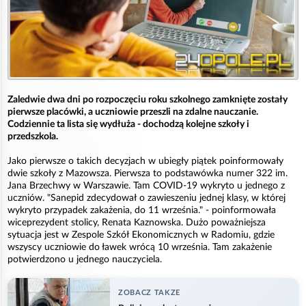
Zaledwie dwa dni po rozpoczęciu roku szkolnego zamknięte zostały
pierwsze placówki, a uczniowie przeszli na zdalne nauczanie.
Codziennie ta lista się wydłuża - dochodzą kolejne szkoły i
przedszkola.
Jako pierwsze o takich decyzjach w ubiegły piątek poinformowały
dwie szkoły z Mazowsza. Pierwsza to podstawówka numer 322 im.
Jana Brzechwy w Warszawie. Tam COVID-19 wykryto u jednego z
uczniów. "Sanepid zdecydował o zawieszeniu jednej klasy, w której
wykryto przypadek zakażenia, do 11 września." - poinformowała
wiceprezydent stolicy, Renata Kaznowska. Dużo poważniejsza
sytuacja jest w Zespole Szkół Ekonomicznych w Radomiu, gdzie
wszyscy uczniowie do ławek wrócą 10 września. Tam zakażenie
potwierdzono u jednego nauczyciela.
ZOBACZ TAKZE