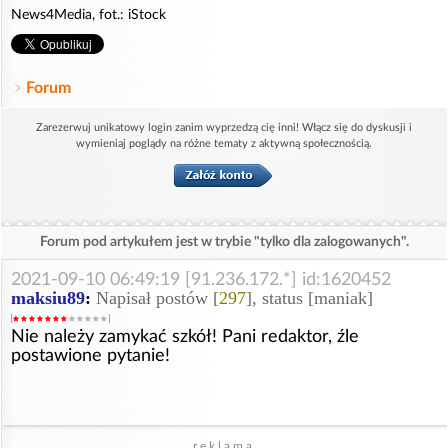
News4Media, fot.: iStock
Forum
Zarezerwuj unikatowy login zanim wyprzedzą cię inni! Włącz się do dyskusji i
wymieniaj poglądy na różne tematy z aktywną społecznością.
Forum pod artykułem jest w trybie "tylko dla zalogowanych".
2021-09-10 06:49:19 [91.236.172.*] id:1620452
maksiu89
:
Napisał postów [
297
], status [maniak]
Nie należy zamykać szkół! Pani redaktor, źle
postawione pytanie!
reklama