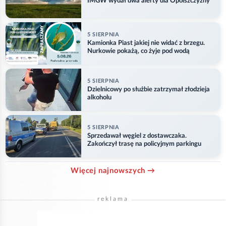
IMGW wydał dwa alerty dla Opolszczyzny
5 SIERPNIA
Kamionka Piast jakiej nie widać z brzegu.
Nurkowie pokażą, co żyje pod wodą
5 SIERPNIA
Dzielnicowy po służbie zatrzymał złodzieja
alkoholu
5 SIERPNIA
Sprzedawał węgiel z dostawczaka.
Zakończył trasę na policyjnym parkingu
Więcej najnowszych →
reklama