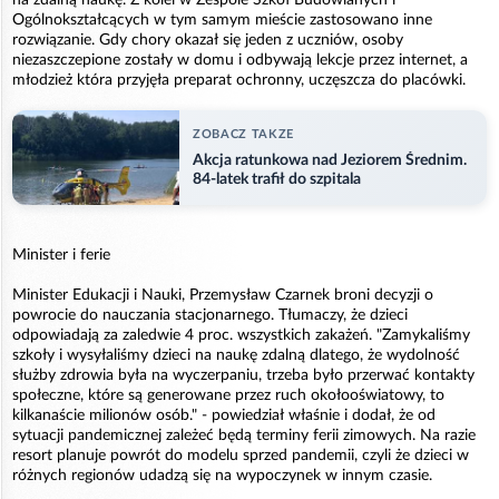
na zdalną naukę. Z kolei w Zespole Szkół Budowlanych i
Ogólnokształcących w tym samym mieście zastosowano inne
rozwiązanie. Gdy chory okazał się jeden z uczniów, osoby
niezaszczepione zostały w domu i odbywają lekcje przez internet, a
młodzież która przyjęła preparat ochronny, uczęszcza do placówki.
ZOBACZ TAKZE
Akcja ratunkowa nad Jeziorem Średnim.
84-latek trafił do szpitala
Minister i ferie
Minister Edukacji i Nauki, Przemysław Czarnek broni decyzji o
powrocie do nauczania stacjonarnego. Tłumaczy, że dzieci
odpowiadają za zaledwie 4 proc. wszystkich zakażeń. "Zamykaliśmy
szkoły i wysyłaliśmy dzieci na naukę zdalną dlatego, że wydolność
służby zdrowia była na wyczerpaniu, trzeba było przerwać kontakty
społeczne, które są generowane przez ruch okołooświatowy, to
kilkanaście milionów osób." - powiedział właśnie i dodał, że od
sytuacji pandemicznej zależeć będą terminy ferii zimowych. Na razie
resort planuje powrót do modelu sprzed pandemii, czyli że dzieci w
różnych regionów udadzą się na wypoczynek w innym czasie.