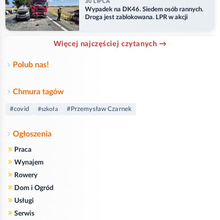
30 LIPCA
Wypadek na DK46. Siedem osób rannych.
Droga jest zablokowana. LPR w akcji
Więcej najczęściej czytanych →
Polub nas!
Chmura tagów
#covid
#Przemysław Czarnek
#szkoła
Ogłoszenia
»
Praca
»
Wynajem
»
Rowery
»
Dom i Ogród
»
Usługi
»
Serwis