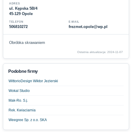
ADRES
ul. Kępska 5B/4
45-129 Opole
TELEFON
E-MAIL
506810272
frezmet.opole@wp.pl
Obróbka skrawaniem
Ostatnia aktualizacja: 2024-11-07
Podobne firmy
WittorioDesign Wiktor Jezierski
Wokal Studio
Mak-Ro. S.j.
Rek. Kwiaciarnia
Weegree Sp. z o.o. SKA