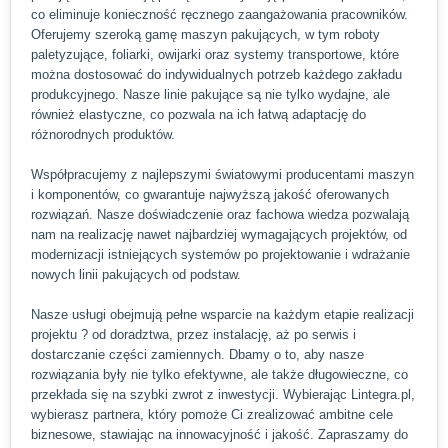
co eliminuje konieczność ręcznego zaangażowania pracowników.
Oferujemy szeroką gamę maszyn pakujących, w tym roboty
paletyzujące, foliarki, owijarki oraz systemy transportowe, które
można dostosować do indywidualnych potrzeb każdego zakładu
produkcyjnego. Nasze linie pakujące są nie tylko wydajne, ale
również elastyczne, co pozwala na ich łatwą adaptację do
różnorodnych produktów.
Współpracujemy z najlepszymi światowymi producentami maszyn
i komponentów, co gwarantuje najwyższą jakość oferowanych
rozwiązań. Nasze doświadczenie oraz fachowa wiedza pozwalają
nam na realizację nawet najbardziej wymagających projektów, od
modernizacji istniejących systemów po projektowanie i wdrażanie
nowych linii pakujących od podstaw.
Nasze usługi obejmują pełne wsparcie na każdym etapie realizacji
projektu ? od doradztwa, przez instalację, aż po serwis i
dostarczanie części zamiennych. Dbamy o to, aby nasze
rozwiązania były nie tylko efektywne, ale także długowieczne, co
przekłada się na szybki zwrot z inwestycji. Wybierając Lintegra.pl,
wybierasz partnera, który pomoże Ci zrealizować ambitne cele
biznesowe, stawiając na innowacyjność i jakość. Zapraszamy do