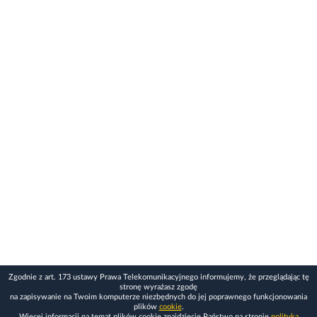
Zgodnie z art. 173 ustawy Prawa Telekomunikacyjnego informujemy, że przeglądając tę
stronę wyrażasz zgodę
na zapisywanie na Twoim komputerze niezbędnych do jej poprawnego funkcjonowania
plików
cookie
.
Więcej informacji na temat plików cookie znajdziecie Państwo na stronie
polityka