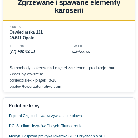
Zgrzewane i spawane elementy
karoserii
ADRES
Oświęcimska 121
45-641 Opole
TELEFON
E-MAIL
(77) 402 02 13
xx@xx.xx
Samochody - akcesoria i części zamienne - produkcja, hurt
- godziny otwarcia:
poniedziałek - piątek: 8-16
opole@towerautomotive.com
Podobne firmy
Esperal Częstochowa wszywka alkoholowa
DC. Studium Języków Obcych. Tłumaczenia
Medyk. Grupowa praktyka lekarska SPP. Przychodnia nr 1