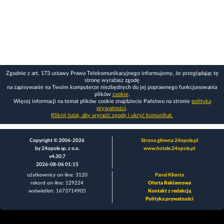
Zgodnie z art. 173 ustawy Prawa Telekomunikacyjnego informujemy, że przeglądając tę
stronę wyrażasz zgodę
na zapisywanie na Twoim komputerze niezbędnych do jej poprawnego funkcjonowania
plików
cookie
.
Więcej informacji na temat plików cookie znajdziecie Państwo na stronie
polityka
prywatności
.
Kliknij tutaj, aby wyrazić zgodę i ukryć komunikat.
Copyright © 2006-2026
Strona główna 24opole.pl
by 24opole sp. z o.o.
www.hotele.24opole.pl
v4.30.7
2026-08-06 01:15
użytkownicy on-line: 3120
Panel Klienta
rekord on-line: 129224
Oferta Reklamowa
wyświetleń: 1673714905
Kontakt z redakcją
Polityka prywatności