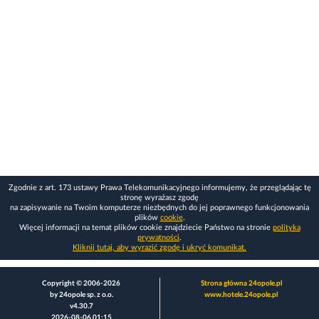
Zgodnie z art. 173 ustawy Prawa Telekomunikacyjnego informujemy, że przeglądając tę
stronę wyrażasz zgodę
na zapisywanie na Twoim komputerze niezbędnych do jej poprawnego funkcjonowania
plików
cookie
.
Więcej informacji na temat plików cookie znajdziecie Państwo na stronie
polityka
prywatności
.
Kliknij tutaj, aby wyrazić zgodę i ukryć komunikat.
Copyright © 2006-2026
Strona główna 24opole.pl
by 24opole sp. z o.o.
www.hotele.24opole.pl
v4.30.7
2026-08-06 01:15