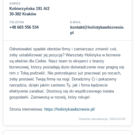
ADRES
Kobierzyńska 191 A/2
30-382 Kraków
TELEFON
E-MAIL
+48 665 556 534
kontakt@holistykawbiznesie.
pl
Odnotowałeś spadek obrotów firmy i zamierzasz zmienić coś,
żeby ustabilizować jej pozycję? Warsztaty Holistyka w biznesie
są właśnie dla Ciebie. Nasz team to eksperci z branży
biznesowej, którzy posiadają duże doświadczenie oraz pragną się
nim z Tobą podzielić. Nie potrzebujesz już pracować po nocach,
żeby postawić Twoją firmę na nogi. Doradzimy Ci i pokażemy
narzędzia, dzięki jakim zarówno Ty, jak i firma będziecie
efektywnie zarabiać. Dostosuj się do współczesnego świata
gospodarki. Zainwestuj w rozwój, który rokuje!
Strona internetowa:
https://holistykawbiznesie.pl/
Ostatnia aktualizacja: 2024-02-02