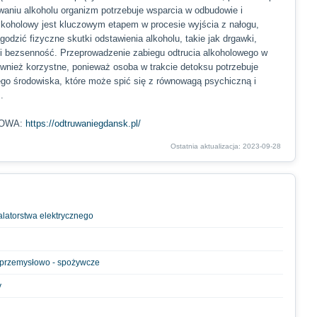
aniu alkoholu organizm potrzebuje wsparcia w odbudowie i
alkoholowy jest kluczowym etapem w procesie wyjścia z nałogu,
dzić fizyczne skutki odstawienia alkoholu, takie jak drgawki,
 i bezsenność. Przeprowadzenie zabiegu odtrucia alkoholowego w
ównież korzystne, ponieważ osoba w trakcie detoksu potrzebuje
go środowiska, które może spić się z równowagą psychiczną i
m.
TOWA:
https://odtruwaniegdansk.pl/
Ostatnia aktualizacja: 2023-09-28
alatorstwa elektrycznego
. przemysłowo - spożywcze
y