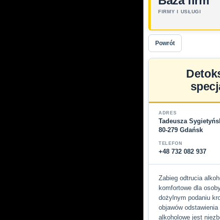
Baza firm
FIRMY I USŁUGI
Powrót
Detok
specj
ADRES
Tadeusza Sygietyńs
80-279 Gdańsk
TELEFON
+48 732 082 937
Zabieg odtrucia alko
komfortowe dla osoby
dożylnym podaniu kro
objawów odstawienia 
alkoholowe jest niez