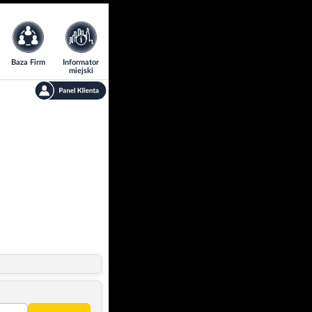
Baza Firm
Informator
miejski