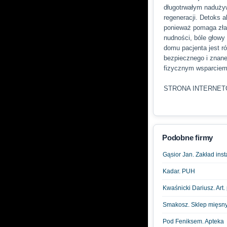
długotrwałym nadużyw
regeneracji. Detoks 
ponieważ pomaga złago
nudności, bóle głowy
domu pacjenta jest r
bezpiecznego i znane
fizycznym wsparcie
STRONA INTERNE
Podobne firmy
Gąsior Jan. Zakład inst
Kadar. PUH
Kwaśnicki Dariusz. Art
Smakosz. Sklep mięsn
Pod Feniksem. Apteka