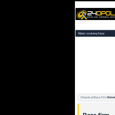
24opole.pl
Baza Firm
Detok