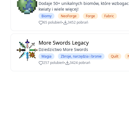
Dodaje 50+ unikalnych biomów, które wzbogac
kwiaty i wiele więcej!
Biomy
NeoForge
Forge
Fabric
·
65 polubień
3452 pobrań
More Swords Legacy
Dziedzictwo More Swords
Magia
Zbroje, narzędzia i bronie
Quilt
·
257 polubień
3424 pobrań