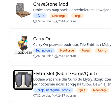
GraveStone Mod
Umieszcza nagrobek z przedmiotami z twojego
Różne
NeoForge
Forge
·
79 polubień
2514 pobrań
Carry On
Carry On pozwala podnosić Tile Entities i Moby
Technologia
NeoForge
Forge
Fabric
·
92 polubień
2513 pobrań
Elytra Slot (Fabric/Forge/Quilt)
Dodaje wsparcie dla Curio do Elytry, dzięki cz
jednocześnie nosić zbroję na tułów. Dawniej zn
Zbroje, narzędzia i bronie
Quilt
NeoForge
·
82 polubień
2437 pobrań