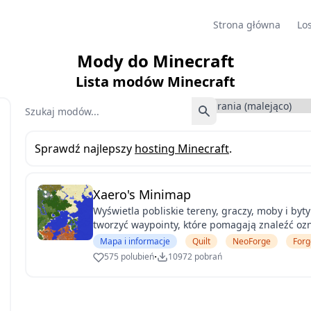
Strona główna
Lo
Mody do Minecraft
Lista modów Minecraft
Szukaj
Sprawdź najlepszy
hosting Minecraft
.
Xaero's Minimap
Wyświetla pobliskie tereny, graczy, moby i byt
tworzyć waypointy, które pomagają znaleźć ozn
Mapa i informacje
Quilt
NeoForge
Forg
·
575 polubień
10972 pobrań