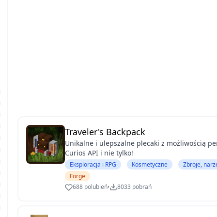
Traveler's Backpack
Unikalne i ulepszalne plecaki z możliwością per
Curios API i nie tylko!
Eksploracja i RPG
Kosmetyczne
Zbroje, narz
Forge
·
688 polubień
8033 pobrań