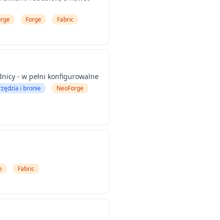
rge
Forge
Fabric
nicy - w pełni konfigurowalne
rzędzia i bronie
NeoForge
e
Fabric