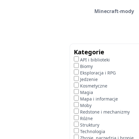
Minecraft-mody
Kategorie
API i biblioteki
Biomy
Eksploracja i RPG
Jedzenie
Kosmetyczne
Magia
Mapa i informacje
Moby
Redstone i mechanizmy
Różne
Struktury
Technologia
Zbroje, narzędzia i bronie