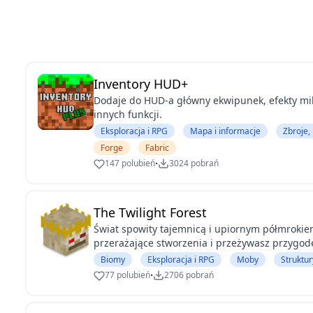
Inventory HUD+
Dodaje do HUD-a główny ekwipunek, efekty mik
innych funkcji.
Eksploracja i RPG
Mapa i informacje
Zbroje,
Forge
Fabric
·
147 polubień
3024 pobrań
The Twilight Forest
Świat spowity tajemnicą i upiornym półmrokie
przerażające stworzenia i przeżywasz przygodę 
Biomy
Eksploracja i RPG
Moby
Struktur
·
77 polubień
2706 pobrań