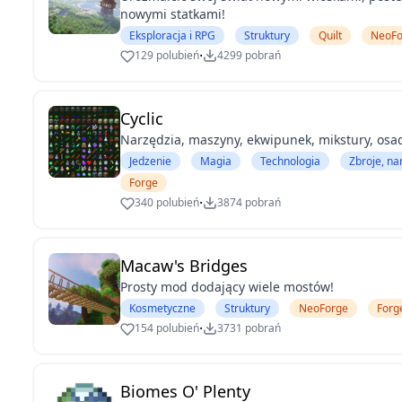
nowymi statkami!
Eksploracja i RPG
Struktury
Quilt
NeoFo
·
129 polubień
4299 pobrań
Cyclic
Narzędzia, maszyny, ekwipunek, mikstury, osad
Jedzenie
Magia
Technologia
Zbroje, na
Forge
·
340 polubień
3874 pobrań
Macaw's Bridges
Prosty mod dodający wiele mostów!
Kosmetyczne
Struktury
NeoForge
Forg
·
154 polubień
3731 pobrań
Biomes O' Plenty