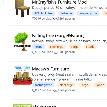
MrCrayfish's Furniture Mod
Dodaje ponad 80 unikalnych mebli do Minecraf
API i biblioteki
Jedzenie
Kosmetyczne
F
·
646 polubień
7291 pobrań
FallingTree (Forge&Fabric)
Rozbijaj swoje drzewa, ścinając tylko jeden ich
Różne
NeoForge
Forge
Fabric
·
101 polubień
5108 pobrań
Macaw's Furniture
Udekoruj swój świat szafami, szufladami, krzes
sofami, zlewozmywakami... i nie tylko!
Kosmetyczne
NeoForge
Forge
Fabric
·
197 polubień
4844 pobrań