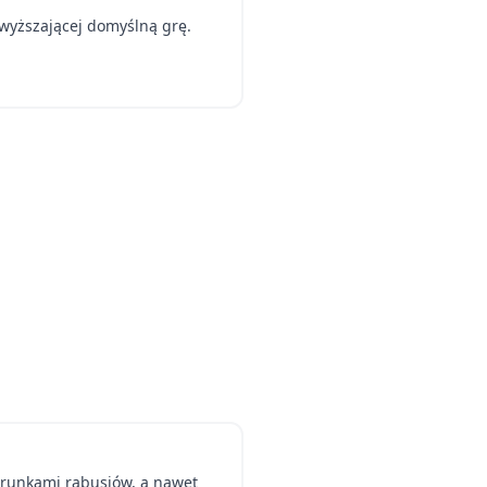
ewyższającej domyślną grę.
erunkami rabusiów, a nawet