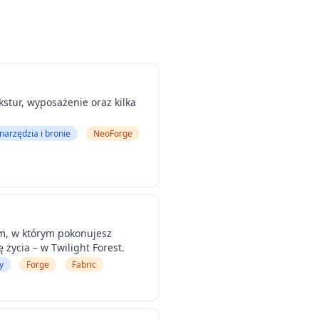
stur, wyposażenie oraz kilka
 narzędzia i bronie
NeoForge
m, w którym pokonujesz
życia – w Twilight Forest.
y
Forge
Fabric