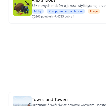
Alex's Mobs
85+ nowych mobów o jakości stylistycznej prz
Moby
Zbroje, narzędzia i bronie
Forge
·
266 polubień
4735 pobrań
Towns and Towers
Urozmaicić swój świat nowymi wioskami, post