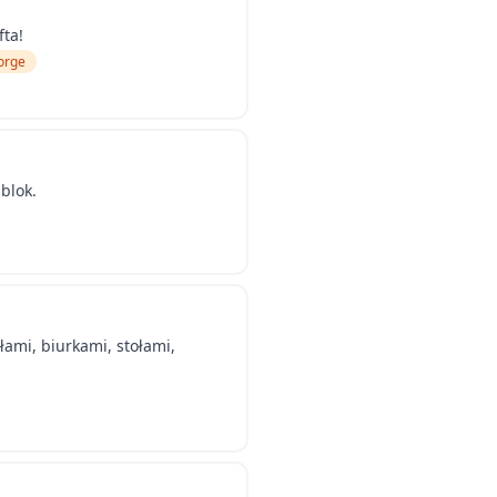
ta!
orge
 blok.
łami, biurkami, stołami,