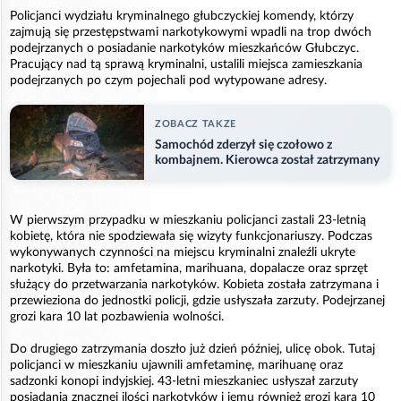
Policjanci wydziału kryminalnego głubczyckiej komendy, którzy
zajmują się przestępstwami narkotykowymi wpadli na trop dwóch
podejrzanych o posiadanie narkotyków mieszkańców Głubczyc.
Pracujący nad tą sprawą kryminalni, ustalili miejsca zamieszkania
podejrzanych po czym pojechali pod wytypowane adresy.
ZOBACZ TAKZE
Samochód zderzył się czołowo z
kombajnem. Kierowca został zatrzymany
W pierwszym przypadku w mieszkaniu policjanci zastali 23-letnią
kobietę, która nie spodziewała się wizyty funkcjonariuszy. Podczas
wykonywanych czynności na miejscu kryminalni znaleźli ukryte
narkotyki. Była to: amfetamina, marihuana, dopalacze oraz sprzęt
służący do przetwarzania narkotyków. Kobieta została zatrzymana i
przewieziona do jednostki policji, gdzie usłyszała zarzuty. Podejrzanej
grozi kara 10 lat pozbawienia wolności.
Do drugiego zatrzymania doszło już dzień później, ulicę obok. Tutaj
policjanci w mieszkaniu ujawnili amfetaminę, marihuanę oraz
sadzonki konopi indyjskiej. 43-letni mieszkaniec usłyszał zarzuty
posiadania znacznej ilości narkotyków i jemu również grozi kara 10