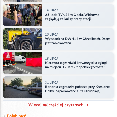
18 LIPCA
25-lecie TVN24 w Opolu. Widzowie
zaglądają za kulisy pracy stacji
25 LIPCA
Wypadek na DW 414 w Chrzelicach. Droga
jest zablokowana
15 LIPCA
Kierowca ciężarówki i rowerzystka zginęli
na miejscu. 19-latek z opolskiego został
ranny
31 LIPCA
Barierka zagrodziła pobocze przy Kamionce
Bolko. Zaparkowane auta utrudniają
przejazd
Więcej najczęściej czytanych →
Polub nas!