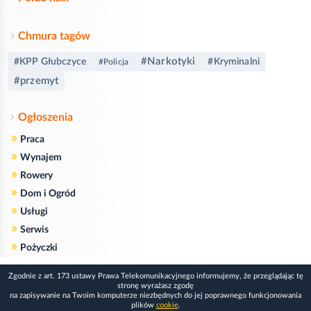
Chmura tagów
#Narkotyki
#KPP Głubczyce
#Kryminalni
#Policja
#przemyt
Ogłoszenia
»
Praca
»
Wynajem
»
Rowery
»
Dom i Ogród
»
Usługi
»
Serwis
»
Pożyczki
Zgodnie z art. 173 ustawy Prawa Telekomunikacyjnego informujemy, że przeglądając tę
stronę wyrażasz zgodę
na zapisywanie na Twoim komputerze niezbędnych do jej poprawnego funkcjonowania
plików
cookie
.