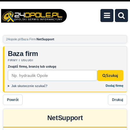
24opole.pl
Baza Firm
NetSupport
Baza firm
FIRMY I USŁUGI
Znajdź firmę, branżę lub usługę
Szukaj
Dodaj firmę
Jak skutecznie szukać?
Powrót
Drukuj
NetSupport