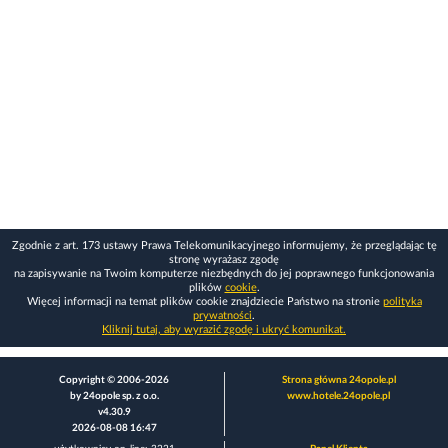
Zgodnie z art. 173 ustawy Prawa Telekomunikacyjnego informujemy, że przeglądając tę
stronę wyrażasz zgodę
na zapisywanie na Twoim komputerze niezbędnych do jej poprawnego funkcjonowania
plików
cookie
.
Więcej informacji na temat plików cookie znajdziecie Państwo na stronie
polityka
prywatności
.
Kliknij tutaj, aby wyrazić zgodę i ukryć komunikat.
Copyright © 2006-2026
Strona główna 24opole.pl
by 24opole sp. z o.o.
www.hotele.24opole.pl
v4.30.9
2026-08-08 16:47