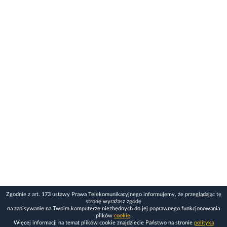
Zgodnie z art. 173 ustawy Prawa Telekomunikacyjnego informujemy, że przeglądając tę
stronę wyrażasz zgodę
na zapisywanie na Twoim komputerze niezbędnych do jej poprawnego funkcjonowania
plików
cookie
.
Więcej informacji na temat plików cookie znajdziecie Państwo na stronie
polityka