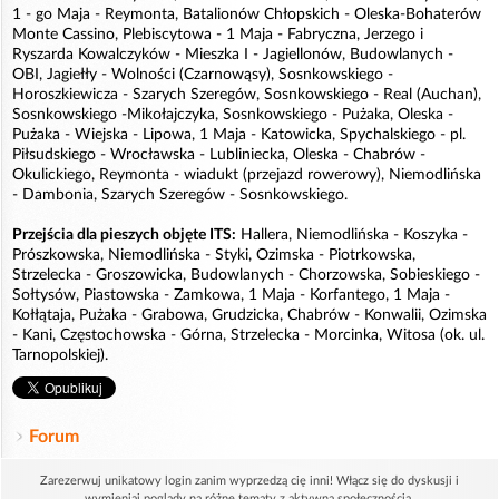
1 - go Maja - Reymonta, Batalionów Chłopskich - Oleska-Bohaterów
Monte Cassino, Plebiscytowa - 1 Maja - Fabryczna, Jerzego i
Ryszarda Kowalczyków - Mieszka I - Jagiellonów, Budowlanych -
OBI, Jagiełły - Wolności (Czarnowąsy), Sosnkowskiego -
Horoszkiewicza - Szarych Szeregów, Sosnkowskiego - Real (Auchan),
Sosnkowskiego -Mikołajczyka, Sosnkowskiego - Pużaka, Oleska -
Pużaka - Wiejska - Lipowa, 1 Maja - Katowicka, Spychalskiego - pl.
Piłsudskiego - Wrocławska - Lubliniecka, Oleska - Chabrów -
Okulickiego, Reymonta - wiadukt (przejazd rowerowy), Niemodlińska
- Dambonia, Szarych Szeregów - Sosnkowskiego.
Przejścia dla pieszych objęte ITS:
Hallera, Niemodlińska - Koszyka -
Prószkowska, Niemodlińska - Styki, Ozimska - Piotrkowska,
Strzelecka - Groszowicka, Budowlanych - Chorzowska, Sobieskiego -
Sołtysów, Piastowska - Zamkowa, 1 Maja - Korfantego, 1 Maja -
Kołłątaja, Pużaka - Grabowa, Grudzicka, Chabrów - Konwalii, Ozimska
- Kani, Częstochowska - Górna, Strzelecka - Morcinka, Witosa (ok. ul.
Tarnopolskiej).
Forum
Zarezerwuj unikatowy login zanim wyprzedzą cię inni! Włącz się do dyskusji i
wymieniaj poglądy na różne tematy z aktywną społecznością.