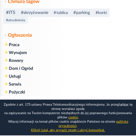
Chmura tagów
#ITS
#skrzyżowanie
#parking
#tablica
#korki
#utrudnienia
Ogłoszenia
»
Praca
»
Wynajem
»
Rowery
»
Dom i Ogród
»
Usługi
»
Serwis
»
Pożyczki
Zgodnie z art. 173 ustawy Prawa Telekomunikacyjnego informujemy, że przeglądając tę
stronę wyrażasz zgodę
na zapisywanie na Twoim komputerze niezbędnych do jej poprawnego funkcjonowania
plików
cookie
.
Więcej informacji na temat plików cookie znajdziecie Państwo na stronie
polityka
prywatności
.
Kliknij tutaj, aby wyrazić zgodę i ukryć komunikat.