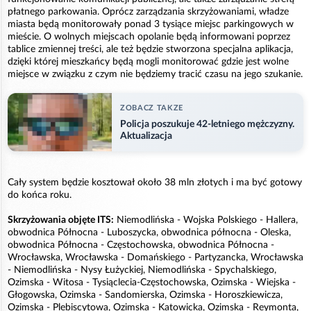
płatnego parkowania. Oprócz zarządzania skrzyżowaniami, władze
miasta będą monitorowały ponad 3 tysiące miejsc parkingowych w
mieście. O wolnych miejscach opolanie będą informowani poprzez
tablice zmiennej treści, ale też będzie stworzona specjalna aplikacja,
dzięki której mieszkańcy będą mogli monitorować gdzie jest wolne
miejsce w związku z czym nie będziemy tracić czasu na jego szukanie.
ZOBACZ TAKZE
Policja poszukuje 42-letniego mężczyzny.
Aktualizacja
Cały system będzie kosztował około 38 mln złotych i ma być gotowy
do końca roku.
Skrzyżowania objęte ITS:
Niemodlińska - Wojska Polskiego - Hallera,
obwodnica Północna - Luboszycka, obwodnica północna - Oleska,
obwodnica Północna - Częstochowska, obwodnica Północna -
Wrocławska, Wrocławska - Domańskiego - Partyzancka, Wrocławska
- Niemodlińska - Nysy Łużyckiej, Niemodlińska - Spychalskiego,
Ozimska - Witosa - Tysiąclecia-Częstochowska, Ozimska - Wiejska -
Głogowska, Ozimska - Sandomierska, Ozimska - Horoszkiewicza,
Ozimska - Plebiscytowa, Ozimska - Katowicka, Ozimska - Reymonta,