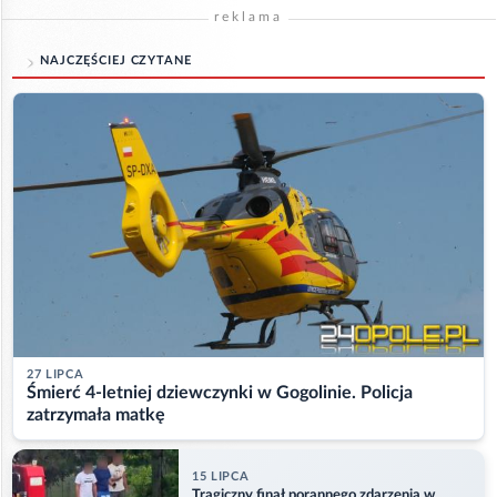
reklama
NAJCZĘŚCIEJ CZYTANE
27 LIPCA
Śmierć 4-letniej dziewczynki w Gogolinie. Policja
zatrzymała matkę
15 LIPCA
Tragiczny finał porannego zdarzenia w