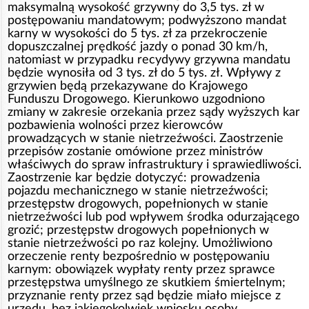
maksymalną wysokość grzywny do 3,5 tys. zł w
postępowaniu mandatowym; podwyższono mandat
karny w wysokości do 5 tys. zł za przekroczenie
dopuszczalnej prędkość jazdy o ponad 30 km/h,
natomiast w przypadku recydywy grzywna mandatu
będzie wynosiła od 3 tys. zł do 5 tys. zł. Wpływy z
grzywien będą przekazywane do Krajowego
Funduszu Drogowego. Kierunkowo uzgodniono
zmiany w zakresie orzekania przez sądy wyższych kar
pozbawienia wolności przez kierowców
prowadzących w stanie nietrzeźwości. Zaostrzenie
przepisów zostanie omówione przez ministrów
właściwych do spraw infrastruktury i sprawiedliwości.
Zaostrzenie kar będzie dotyczyć: prowadzenia
pojazdu mechanicznego w stanie nietrzeźwości;
przestępstw drogowych, popełnionych w stanie
nietrzeźwości lub pod wpływem środka odurzającego
grozić; przestępstw drogowych popełnionych w
stanie nietrzeźwości po raz kolejny. Umożliwiono
orzeczenie renty bezpośrednio w postępowaniu
karnym: obowiązek wypłaty renty przez sprawce
przestępstwa umyślnego ze skutkiem śmiertelnym;
przyznanie renty przez sąd będzie miało miejsce z
urzędu, bez jakiegokolwiek wniosku osoby