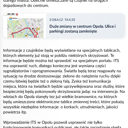
starego miasta. Obecnie umieszczane są czujniki na drogach
dojazdowych do centrum.
ZOBACZ TAKZE
Duże zmiany w centrum Opola. Ulice i
parkingi zostaną zamknięte
Informacje z czujników będą wyświetlane na specjalnych tablicach,
których elementy już stoją w pobliżu niektórych skrzyżowań. Te
informacje będzie można też sprawdzić na specjalnym portalu. ITS
ma usprawnić ruch, dlatego konieczna jest wymiana części
sygnalizatorów i oprogramowania. Światła będą teraz reagowały na
sytuację na drodze dostosowując zielone do natężenia ruchu dzięki
czemu łatwiej będzie też o zieloną falą. Zyska też komunikacja
miejsca, która na światłach będzie uprzywilejowana oraz służby, które
bezpieczniej będą pokonywały skrzyżowania jadąc na interwencje. Na
wlotach do Opola stanęły tez już wielkie bramownice, na których
będą umieszczone elektroniczne tablice zmiennej treści, które pokażą
wszystkie niezbędne informacje: o korkach, utrudnieniach, jakości
powietrza itp.
Wprowadzenie ITS w Opolu pozwoli usprawnić nie tylko
funkcjonowanie komunikacji publicznej, ale także zarządzanie strefą