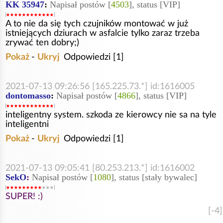
KK 35947
:
Napisał postów [
4503
], status [VIP]
A to nie da się tych czujników montować w już
istniejących dziurach w asfalcie tylko zaraz trzeba
zrywać ten dobry;)
Pokaż
-
Ukryj
Odpowiedzi [1]
2021-07-13 09:26:56 [165.225.73.*] id:1616005
dontomasso
:
Napisał postów [
4866
], status [VIP]
inteligentny system. szkoda ze kierowcy nie sa na tyle
inteligentni
Pokaż
-
Ukryj
Odpowiedzi [1]
2021-07-13 09:05:41 [80.253.213.*] id:1616002
SekO
:
Napisał postów [
1080
], status [stały bywalec]
SUPER! :)
[-4]