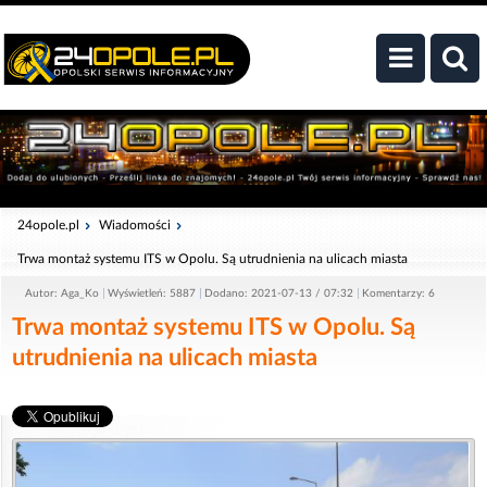
24opole.pl
Wiadomości
Trwa montaż systemu ITS w Opolu. Są utrudnienia na ulicach miasta
Autor: Aga_Ko
Wyświetleń: 5887
Dodano: 2021-07-13 / 07:32
Komentarzy: 6
Trwa montaż systemu ITS w Opolu. Są
utrudnienia na ulicach miasta