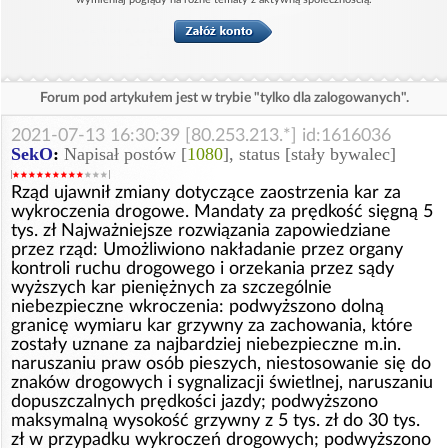
Forum pod artykułem jest w trybie "tylko dla zalogowanych".
2021-07-13 16:30:39 [80.253.213.*] id:1616036
SekO
:
Napisał postów [
1080
], status [stały bywalec]
Rząd ujawnił zmiany dotyczące zaostrzenia kar za
wykroczenia drogowe. Mandaty za prędkość sięgną 5
tys. zł Najważniejsze rozwiązania zapowiedziane
przez rząd: Umożliwiono nakładanie przez organy
kontroli ruchu drogowego i orzekania przez sądy
wyższych kar pieniężnych za szczególnie
niebezpieczne wkroczenia: podwyższono dolną
granicę wymiaru kar grzywny za zachowania, które
zostały uznane za najbardziej niebezpieczne m.in.
naruszaniu praw osób pieszych, niestosowanie się do
znaków drogowych i sygnalizacji świetlnej, naruszaniu
dopuszczalnych prędkości jazdy; podwyższono
maksymalną wysokość grzywny z 5 tys. zł do 30 tys.
zł w przypadku wykroczeń drogowych; podwyższono