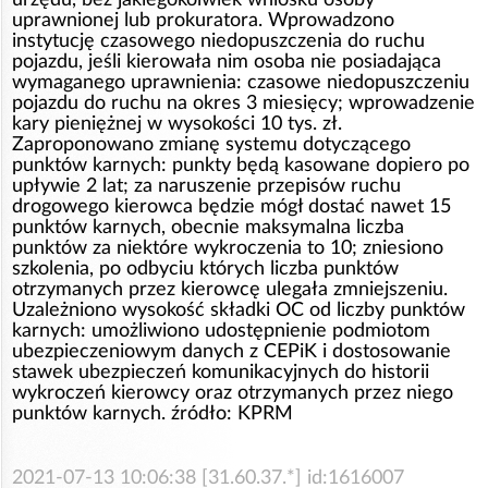
uprawnionej lub prokuratora. Wprowadzono
instytucję czasowego niedopuszczenia do ruchu
pojazdu, jeśli kierowała nim osoba nie posiadająca
wymaganego uprawnienia: czasowe niedopuszczeniu
pojazdu do ruchu na okres 3 miesięcy; wprowadzenie
kary pieniężnej w wysokości 10 tys. zł.
Zaproponowano zmianę systemu dotyczącego
punktów karnych: punkty będą kasowane dopiero po
upływie 2 lat; za naruszenie przepisów ruchu
drogowego kierowca będzie mógł dostać nawet 15
punktów karnych, obecnie maksymalna liczba
punktów za niektóre wykroczenia to 10; zniesiono
szkolenia, po odbyciu których liczba punktów
otrzymanych przez kierowcę ulegała zmniejszeniu.
Uzależniono wysokość składki OC od liczby punktów
karnych: umożliwiono udostępnienie podmiotom
ubezpieczeniowym danych z CEPiK i dostosowanie
stawek ubezpieczeń komunikacyjnych do historii
wykroczeń kierowcy oraz otrzymanych przez niego
punktów karnych. źródło: KPRM
2021-07-13 10:06:38 [31.60.37.*] id:1616007