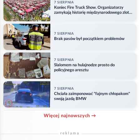
7 SIERPNIA
Koniec Fire Truck Show. Organizatorzy
zamykają historię międzynarodowego zlotu
w Główczycach
7 SIERPNIA
Brak pasów był początkiem problemów
7 SIERPNIA
Slalomem na hulajnodze prosto do
policyjnego aresztu
7 SIERPNIA
Chciała zaimponować "fajnym chłopakom"
swoją jazdą BMW
Więcej najnowszych →
reklama