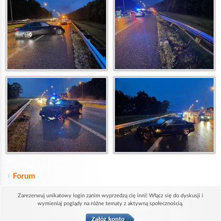
Forum
Zarezerwuj unikatowy login zanim wyprzedzą cię inni! Włącz się do dyskusji i
wymieniaj poglądy na różne tematy z aktywną społecznością.