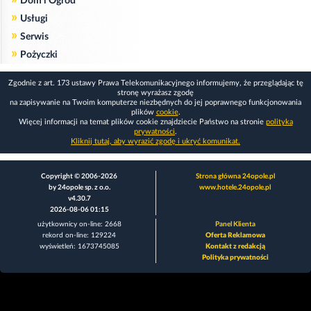
Dom i Ogród
»
Usługi
»
Serwis
»
Pożyczki
Zgodnie z art. 173 ustawy Prawa Telekomunikacyjnego informujemy, że przeglądając tę
stronę wyrażasz zgodę
na zapisywanie na Twoim komputerze niezbędnych do jej poprawnego funkcjonowania
plików
cookie
.
Więcej informacji na temat plików cookie znajdziecie Państwo na stronie
polityka
prywatności
.
Kliknij tutaj, aby wyrazić zgodę i ukryć komunikat.
Copyright © 2006-2026
Strona główna 24opole.pl
by 24opole sp. z o.o.
www.hotele.24opole.pl
v4.30.7
2026-08-06 01:15
użytkownicy on-line: 2668
Panel Klienta
rekord on-line: 129224
Oferta Reklamowa
wyświetleń: 1673745085
Kontakt z redakcją
Polityka prywatności