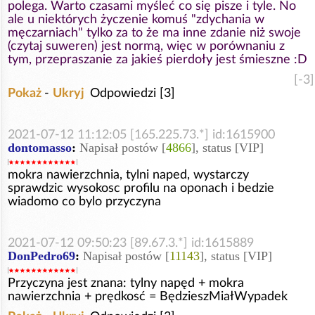
polega. Warto czasami myśleć co się pisze i tyle. No
ale u niektórych życzenie komuś "zdychania w
męczarniach" tylko za to że ma inne zdanie niż swoje
(czytaj suweren) jest normą, więc w porównaniu z
tym, przepraszanie za jakieś pierdoły jest śmieszne :D
[-3]
Pokaż
-
Ukryj
Odpowiedzi [3]
2021-07-12 11:12:05 [165.225.73.*] id:1615900
dontomasso
:
Napisał postów [
4866
], status [VIP]
mokra nawierzchnia, tylni naped, wystarczy
sprawdzic wysokosc profilu na oponach i bedzie
wiadomo co bylo przyczyna
2021-07-12 09:50:23 [89.67.3.*] id:1615889
DonPedro69
:
Napisał postów [
11143
], status [VIP]
Przyczyna jest znana: tylny napęd + mokra
nawierzchnia + prędkosć = BędzieszMiałWypadek