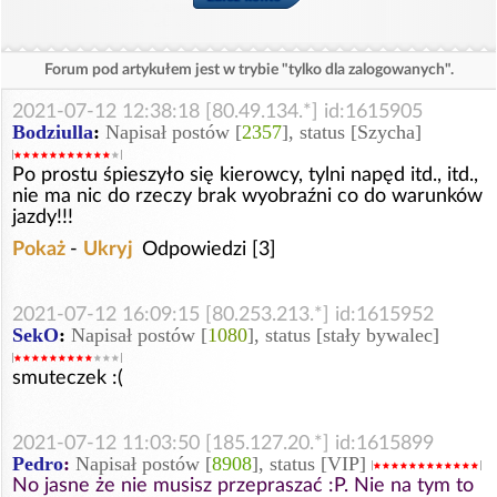
Forum pod artykułem jest w trybie "tylko dla zalogowanych".
2021-07-12 12:38:18 [80.49.134.*] id:1615905
Bodziulla
:
Napisał postów [
2357
], status [Szycha]
Po prostu śpieszyło się kierowcy, tylni napęd itd., itd.,
nie ma nic do rzeczy brak wyobraźni co do warunków
jazdy!!!
Pokaż
-
Ukryj
Odpowiedzi [3]
2021-07-12 16:09:15 [80.253.213.*] id:1615952
SekO
:
Napisał postów [
1080
], status [stały bywalec]
smuteczek :(
2021-07-12 11:03:50 [185.127.20.*] id:1615899
Pedro
:
Napisał postów [
8908
], status [VIP]
No jasne że nie musisz przepraszać :P. Nie na tym to