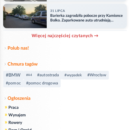
31 LIPCA
Barierka zagrodziła pobocze przy Kamionce
Bolko. Zaparkowane auta utrudniają
przejazd
Więcej najczęściej czytanych →
Polub nas!
Chmura tagów
#BMW
#autostrada
#Wrocław
#wypadek
#A4
#pomoc
#pomoc drogowa
Ogłoszenia
»
Praca
»
Wynajem
»
Rowery
»