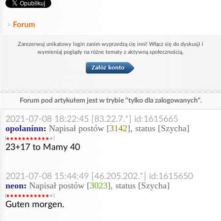
Forum
Zarezerwuj unikatowy login zanim wyprzedzą cię inni! Włącz się do dyskusji i
wymieniaj poglądy na różne tematy z aktywną społecznością.
Forum pod artykułem jest w trybie "tylko dla zalogowanych".
2021-07-08 18:22:45 [83.22.7.*] id:1615665
opolaninn
:
Napisał postów [
3142
], status [Szycha]
23+17 to Mamy 40
2021-07-08 15:44:49 [46.205.202.*] id:1615650
neon
:
Napisał postów [
3023
], status [Szycha]
Guten morgen.