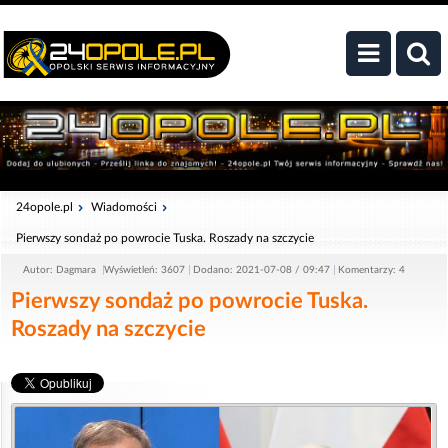
24opole.pl
Wiadomości
Pierwszy sondaż po powrocie Tuska. Roszady na szczycie
Autor: Dagmara
Wyświetleń: 3607
Dodano: 2021-07-08 / 09:47
Komentarzy: 4
Pierwszy sondaż po powrocie Tuska.
Roszady na szczycie