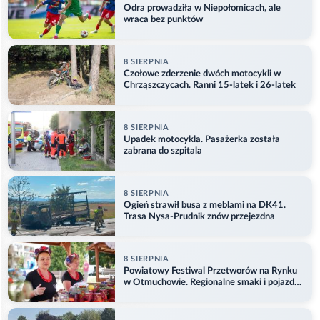
Odra prowadziła w Niepołomicach, ale
wraca bez punktów
8 SIERPNIA
Czołowe zderzenie dwóch motocykli w
Chrząszczycach. Ranni 15-latek i 26-latek
8 SIERPNIA
Upadek motocykla. Pasażerka została
zabrana do szpitala
8 SIERPNIA
Ogień strawił busa z meblami na DK41.
Trasa Nysa-Prudnik znów przejezdna
8 SIERPNIA
Powiatowy Festiwal Przetworów na Rynku
w Otmuchowie. Regionalne smaki i pojazdy
służb