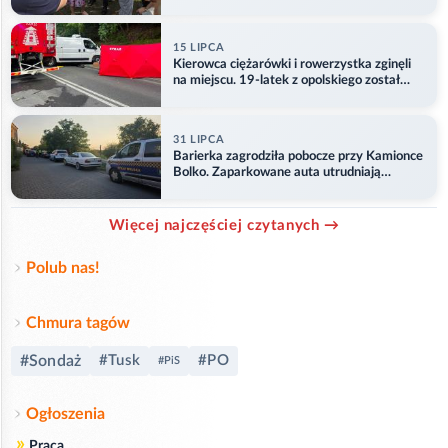
15 LIPCA
Kierowca ciężarówki i rowerzystka zginęli
na miejscu. 19-latek z opolskiego został
ranny
31 LIPCA
Barierka zagrodziła pobocze przy Kamionce
Bolko. Zaparkowane auta utrudniają
przejazd
Więcej najczęściej czytanych →
Polub nas!
Chmura tagów
#Sondaż
#Tusk
#PO
#PiS
Ogłoszenia
»
Praca