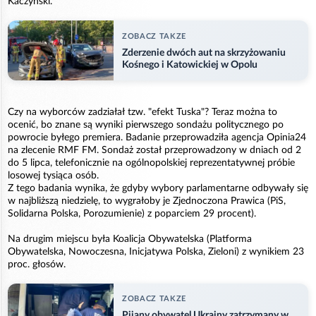
Kaczyński.
ZOBACZ TAKZE
Zderzenie dwóch aut na skrzyżowaniu
Kośnego i Katowickiej w Opolu
Czy na wyborców zadziałał tzw. "efekt Tuska"? Teraz można to
ocenić, bo znane są wyniki pierwszego sondażu politycznego po
powrocie byłego premiera. Badanie przeprowadziła agencja Opinia24
na zlecenie RMF FM. Sondaż został przeprowadzony w dniach od 2
do 5 lipca, telefonicznie na ogólnopolskiej reprezentatywnej próbie
losowej tysiąca osób.
Z tego badania wynika, że gdyby wybory parlamentarne odbywały się
w najbliższą niedzielę, to wygrałoby je Zjednoczona Prawica (PiS,
Solidarna Polska, Porozumienie) z poparciem 29 procent).
Na drugim miejscu była Koalicja Obywatelska (Platforma
Obywatelska, Nowoczesna, Inicjatywa Polska, Zieloni) z wynikiem 23
proc. głosów.
ZOBACZ TAKZE
Pijany obywatel Ukrainy zatrzymany w