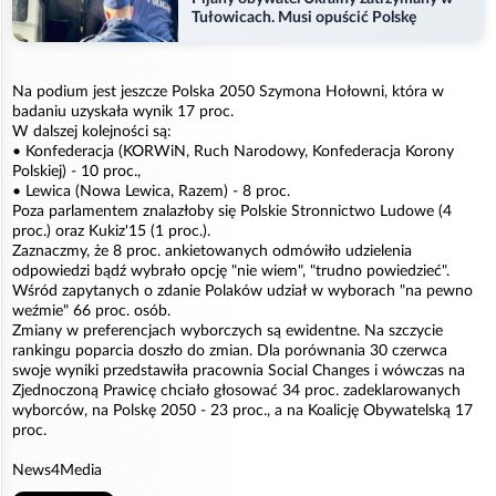
Tułowicach. Musi opuścić Polskę
Na podium jest jeszcze Polska 2050 Szymona Hołowni, która w
badaniu uzyskała wynik 17 proc.
W dalszej kolejności są:
• Konfederacja (KORWiN, Ruch Narodowy, Konfederacja Korony
Polskiej) - 10 proc.,
• Lewica (Nowa Lewica, Razem) - 8 proc.
Poza parlamentem znalazłoby się Polskie Stronnictwo Ludowe (4
proc.) oraz Kukiz'15 (1 proc.).
Zaznaczmy, że 8 proc. ankietowanych odmówiło udzielenia
odpowiedzi bądź wybrało opcję "nie wiem", "trudno powiedzieć".
Wśród zapytanych o zdanie Polaków udział w wyborach "na pewno
weźmie" 66 proc. osób.
Zmiany w preferencjach wyborczych są ewidentne. Na szczycie
rankingu poparcia doszło do zmian. Dla porównania 30 czerwca
swoje wyniki przedstawiła pracownia Social Changes i wówczas na
Zjednoczoną Prawicę chciało głosować 34 proc. zadeklarowanych
wyborców, na Polskę 2050 - 23 proc., a na Koalicję Obywatelską 17
proc.
News4Media