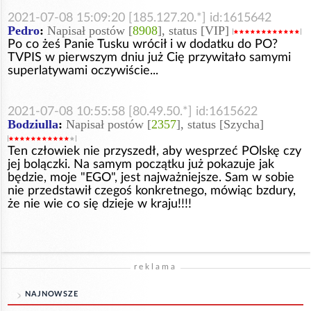
2021-07-08 15:09:20 [185.127.20.*] id:1615642
Pedro
:
Napisał postów [
8908
], status [VIP]
Po co żeś Panie Tusku wrócił i w dodatku do PO?
TVPIS w pierwszym dniu już Cię przywitało samymi
superlatywami oczywiście...
2021-07-08 10:55:58 [80.49.50.*] id:1615622
Bodziulla
:
Napisał postów [
2357
], status [Szycha]
Ten człowiek nie przyszedł, aby wesprzeć POlskę czy
jej bolączki. Na samym początku już pokazuje jak
będzie, moje "EGO", jest najważniejsze. Sam w sobie
nie przedstawił czegoś konkretnego, mówiąc bzdury,
że nie wie co się dzieje w kraju!!!!
reklama
NAJNOWSZE