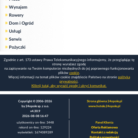
»
Wynajem
»
Rowery
»
Dom i Ogród
»
Usługi
»
Serwis
»
Pożyczki
Zgodnie z art. 173 ustawy Prawa Telekomunikacyjnego informujemy, że przeglądając tę
stronę wyrażasz zgodę
na zapisywanie na Twoim komputerze niezbędnych do jej poprawnego funkcjonowania
plików
cookie
.
Więcej informacji na temat plików cookie znajdziecie Państwo na stronie
polityka
prywatności
.
Kliknij tutaj, aby wyrazić zgodę i ukryć komunikat.
Copyright © 2006-2026
Strona główna 24opole.pl
by 24opole sp. z o.o.
www.hotele.24opole.pl
v4.30.9
2026-08-08 16:47
użytkownicy on-line: 3448
Panel Klienta
rekord on-line: 129224
Oferta Reklamowa
wyświetleń: 1674089289
Kontakt z redakcją
Polityka prywatności