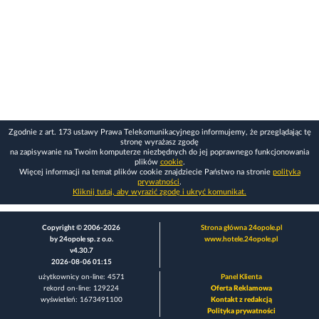
Zgodnie z art. 173 ustawy Prawa Telekomunikacyjnego informujemy, że przeglądając tę
stronę wyrażasz zgodę
na zapisywanie na Twoim komputerze niezbędnych do jej poprawnego funkcjonowania
plików
cookie
.
Więcej informacji na temat plików cookie znajdziecie Państwo na stronie
polityka
prywatności
.
Kliknij tutaj, aby wyrazić zgodę i ukryć komunikat.
Copyright © 2006-2026
Strona główna 24opole.pl
by 24opole sp. z o.o.
www.hotele.24opole.pl
v4.30.7
2026-08-06 01:15
użytkownicy on-line: 4571
Panel Klienta
rekord on-line: 129224
Oferta Reklamowa
wyświetleń: 1673491100
Kontakt z redakcją
Polityka prywatności