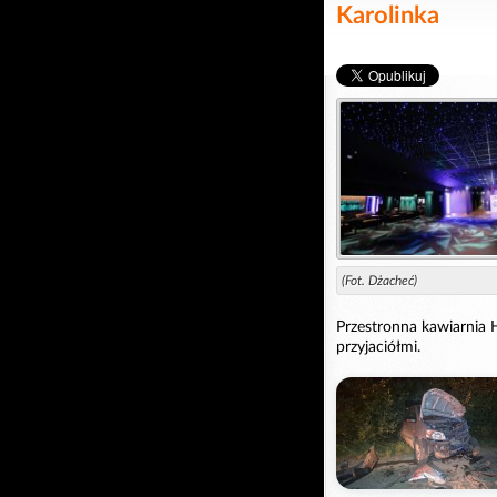
Karolinka
(Fot. Dżacheć)
Przestronna kawiarnia H
przyjaciółmi.