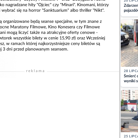
20 LIPC
 nagradzane hity "Ojciec" czy "Minari". Kinomani, którzy
Zdarzen
 wybrać się na horror "Sanktuarium" albo thriller "Nikt".
pojazdó
z kiero
kajdank
ą organizowane będą seanse specjalne, w tym znane z
 Nocne Maratony Filmowe, Kino Konesera czy Filmowe
ani mogą liczyć także na atrakcyjne oferty cenowe -
torek wszystkie bilety w cenie 15,90 zł) oraz Wcześniej
esz, w ramach której najkorzystniejsze ceny biletów są
ej 3 dni przed planowanym seansem.
reklama
28 LIPC
Śmierć c
wyniki s
matki
25 LIPC