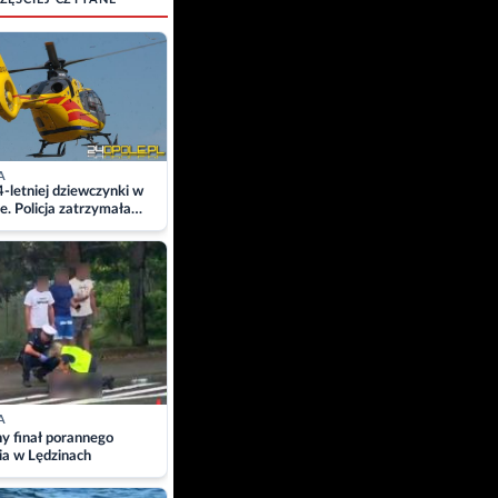
A
4-letniej dziewczynki w
e. Policja zatrzymała
A
ny finał porannego
ia w Lędzinach