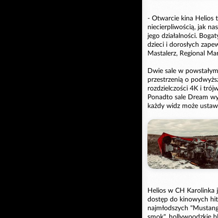
- Otwarcie kina Helios
niecierpliwością, jak n
jego działalności. Bogat
dzieci i dorosłych zape
Mastalerz, Regional Ma
Dwie sale w powstałym 
przestrzenią o podwyżs
rozdzielczości 4K i tró
Ponadto sale Dream wy
każdy widz może ustaw
Helios w CH Karolinka 
dostęp do kinowych hit
najmłodszych "Mustang z
smok", hollywoodzkie bl