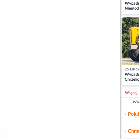
Wypadek
Niemodl
osoby w
25 LIPC
Wypade
Chrzelic
zablok
Więcej 
Wię
Polu
Chmu