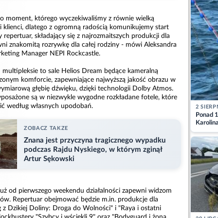
 to moment, którego wyczekiwaliśmy z równie wielką
asi klienci, dlatego z ogromną radością komunikujemy start
y repertuar, składający się z najrozmaitszych produkcji dla
wni znakomitą rozrywkę dla całej rodziny - mówi Aleksandra
rketing Manager NEPI Rockcastle.
multipleksie to sale Helios Dream będące kameralną
zonym komforcie, zapewniające najwyższą jakość obrazu w
jwymiarową głębię dźwięku, dzięki technologii Dolby Atmos.
posażone są w niezwykle wygodne rozkładane fotele, które
ić według własnych upodobań.
2 SIERP
Ponad 1
Karolin
ZOBACZ TAKZE
przez Ba
Aktuali
Znana jest przyczyna tragicznego wypadku
podczas Rajdu Nyskiego, w którym zginął
Artur Sękowski
już od pierwszego weekendu działalności zapewni widzom
ów. Repertuar obejmować będzie m.in. produkcje dla
 Dzikiej Doliny: Droga do Wolności" i "Raya i ostatni
ockbustery "Szybcy i wściekli 9" oraz "Bodyguard i żona