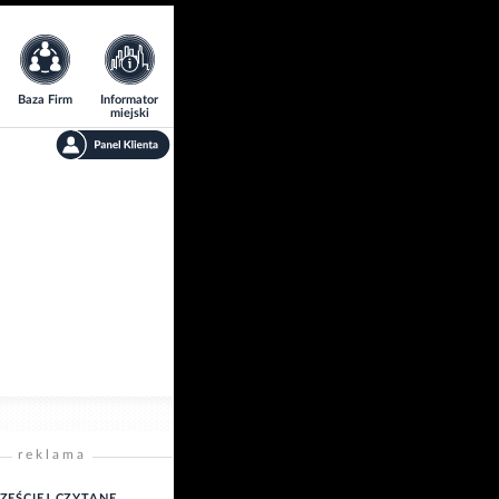
Baza Firm
Informator
miejski
reklama
ZĘŚCIEJ CZYTANE