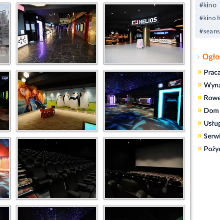
#kino
#kino h
#seans
Ogło
»
Prac
»
Wyn
»
Rowe
»
Dom 
»
Usłu
»
Serw
»
Poży