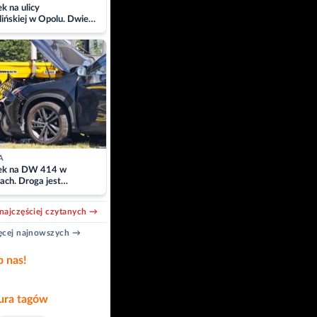
 na ulicy
ińskiej w Opolu. Dwie
 szpitalu
A
k na DW 414 w
ach. Droga jest
owana
najczęściej czytanych →
cej najnowszych →
b nas!
ra tagów