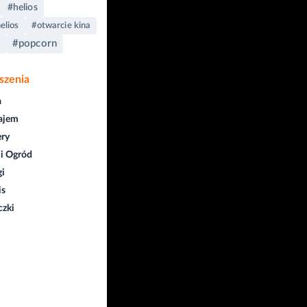
#helios
elios
#otwarcie kina
#popcorn
szenia
a
ajem
ry
i Ogród
gi
is
czki