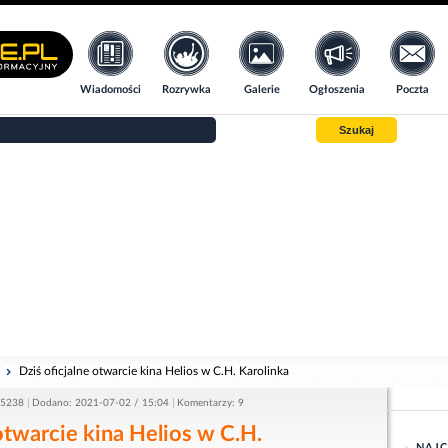
Wiadomości
Rozrywka
Galerie
Ogłoszenia
Poczta
Szukaj
i
Dziś oficjalne otwarcie kina Helios w C.H. Karolinka
 5238
Dodano: 2021-07-02 / 15:04
Komentarzy: 9
 otwarcie kina Helios w C.H.
NAJC