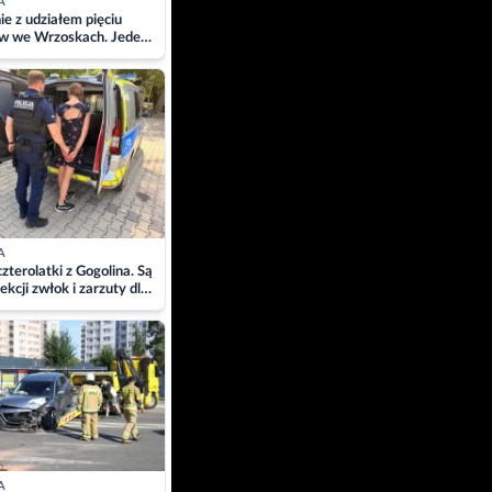
A
ie z udziałem pięciu
w we Wrzoskach. Jeden
wców zabrany w
ach
A
zterolatki z Gogolina. Są
ekcji zwłok i zarzuty dla
A