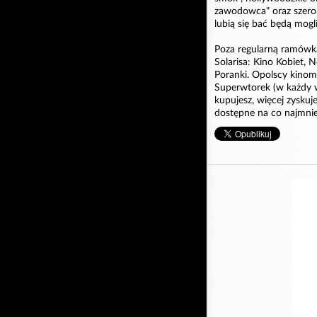
zawodowca" oraz szeroko
lubią się bać będą mogli
Poza regularną ramówk
Solarisa: Kino Kobiet,
Poranki. Opolscy kinom
Superwtorek (w każdy w
kupujesz, więcej zyskuj
dostępne na co najmni