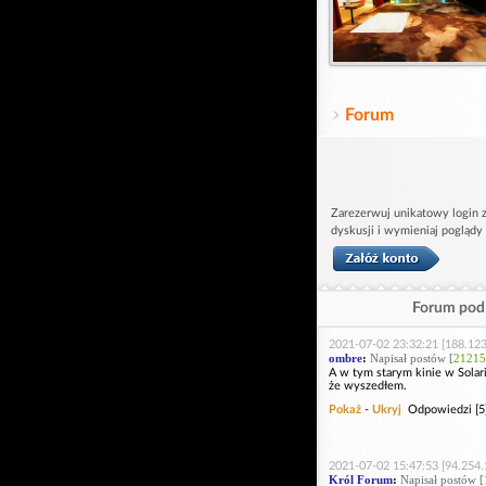
Forum
Zarezerwuj unikatowy login z
dyskusji i wymieniaj poglądy
Forum pod 
2021-07-02 23:32:21 [188.123
ombre
:
Napisał postów [
21215
A w tym starym kinie w Solari
że wyszedłem.
Pokaż
-
Ukryj
Odpowiedzi [5
2021-07-02 15:47:53 [94.254.
Król Forum
:
Napisał postów [