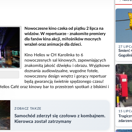
Nowoczesne kino czeka od piątku 2 lipca na
widzów. W repertuarze - znakomite premiery
dla fanów kina akcji, miłośników mocnych
wrażeń oraz animacje dla dzieci.
27 LIPC
Śmierć 
Kino Helios w CH Karolinka to 6
Gogolini
matkę
nowoczesnych sal kinowych, zapewniających
znakomitą jakość dźwięku i obrazu. Wyjątkowe
doznania audiowizualne, wygodne fotele,
nowoczesny design wnętrz i gorący repertuar
będą gwarancją świetnie spędzonego czasu!
elios Café oraz kinowy bar to przestrzeń spotkań z bliskimi i
ZOBACZ TAKZE
15 LIPC
Samochód zderzył się czołowo z kombajnem.
Tragicz
zdarzen
Kierowca został zatrzymany