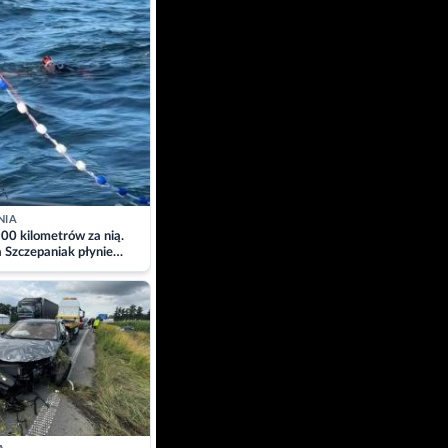
NIA
00 kilometrów za nią.
a Szczepaniak płynie
łtyk dla Piotra.
zacja