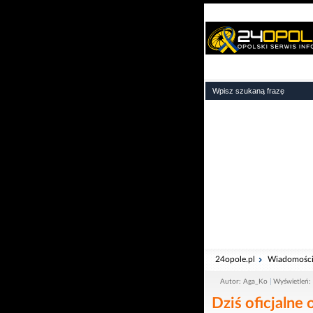
24opole.pl
Wiadomośc
Autor: Aga_Ko
Wyświetleń:
Dziś oficjalne