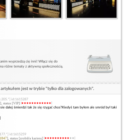
anim wyprzedzą cię inni! Włącz się do
 na różne tematy z aktywną społecznością.
artykułem jest w trybie "tylko dla zalogowanych".
.205.*] id:1615287
], status [VIP]
sie dalej śmierdzi tak że się rzygać chce?Kiedyś tam byłem ale smród był taki
]
177.*] id:1615259
1847
], status [zrobił/a karierę]