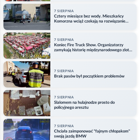
7 SIERPNIA
Cztery miesiące bez wody. Mieszkańcy
Komorzna wciąż czekają na rozwiązanie
problemu
7 SIERPNIA
Koniec Fire Truck Show. Organizatorzy
zamykają historię międzynarodowego zlotu
w Główczycach
7 SIERPNIA
Brak pasów był początkiem problemów
7 SIERPNIA
Slalomem na hulajnodze prosto do
policyjnego aresztu
7 SIERPNIA
Chciała zaimponować "fajnym chłopakom"
swoją jazdą BMW