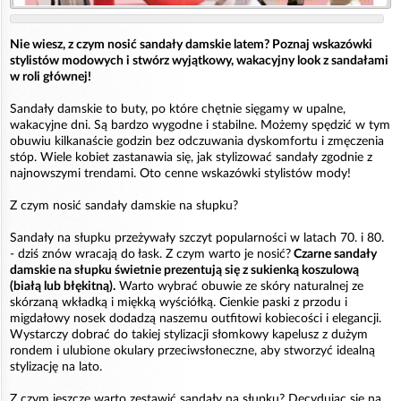
Nie wiesz, z czym nosić sandały damskie latem? Poznaj wskazówki
stylistów modowych i stwórz wyjątkowy, wakacyjny look z sandałami
w roli głównej!
Sandały damskie to buty, po które chętnie sięgamy w upalne,
wakacyjne dni. Są bardzo wygodne i stabilne. Możemy spędzić w tym
obuwiu kilkanaście godzin bez odczuwania dyskomfortu i zmęczenia
stóp. Wiele kobiet zastanawia się, jak stylizować sandały zgodnie z
najnowszymi trendami. Oto cenne wskazówki stylistów mody!
Z czym nosić sandały damskie na słupku?
Sandały na słupku przeżywały szczyt popularności w latach 70. i 80.
- dziś znów wracają do łask. Z czym warto je nosić?
Czarne sandały
damskie na słupku świetnie prezentują się z sukienką koszulową
(białą lub błękitną).
Warto wybrać obuwie ze skóry naturalnej ze
skórzaną wkładką i miękką wyściółką. Cienkie paski z przodu i
migdałowy nosek dodadzą naszemu outfitowi kobiecości i elegancji.
Wystarczy dobrać do takiej stylizacji słomkowy kapelusz z dużym
rondem i ulubione okulary przeciwsłoneczne, aby stworzyć idealną
stylizację na lato.
Z czym jeszcze warto zestawić sandały na słupku? Decydując się na