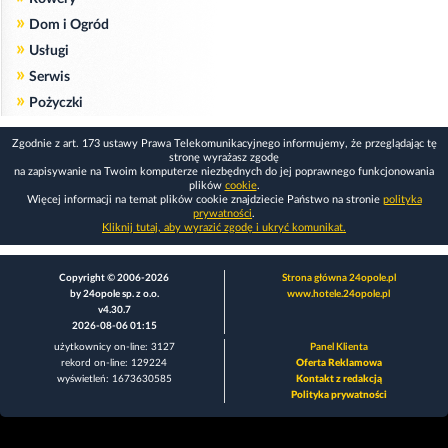
»
Dom i Ogród
»
Usługi
»
Serwis
»
Pożyczki
Zgodnie z art. 173 ustawy Prawa Telekomunikacyjnego informujemy, że przeglądając tę
stronę wyrażasz zgodę
na zapisywanie na Twoim komputerze niezbędnych do jej poprawnego funkcjonowania
plików
cookie
.
Więcej informacji na temat plików cookie znajdziecie Państwo na stronie
polityka
prywatności
.
Kliknij tutaj, aby wyrazić zgodę i ukryć komunikat.
Copyright © 2006-2026
Strona główna 24opole.pl
by 24opole sp. z o.o.
www.hotele.24opole.pl
v4.30.7
2026-08-06 01:15
użytkownicy on-line: 3127
Panel Klienta
rekord on-line: 129224
Oferta Reklamowa
wyświetleń: 1673630585
Kontakt z redakcją
Polityka prywatności