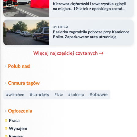
Kierowca ciężarówki i rowerzystka zginęli
na miejscu. 19-latek z opolskiego został
ranny
31 LIPCA
Barierka zagrodziła pobocze przy Kamionce
Bolko. Zaparkowane auta utrudniają
przejazd
Więcej najczęściej czytanych →
Polub nas!
Chmura tagów
#sandały
#obuwie
#wittchen
#kobieta
#lato
Ogłoszenia
»
Praca
»
Wynajem
»
Rowery