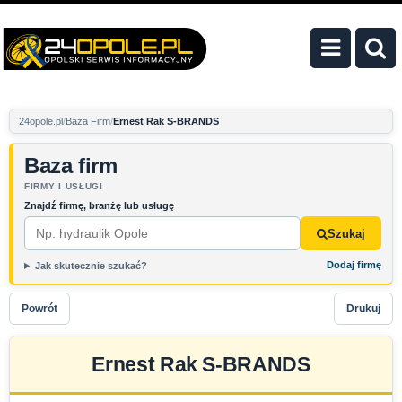
24opole.pl
Baza Firm
Ernest Rak S-BRANDS
Baza firm
FIRMY I USŁUGI
Znajdź firmę, branżę lub usługę
Szukaj
Dodaj firmę
Jak skutecznie szukać?
Powrót
Drukuj
Ernest Rak S-BRANDS