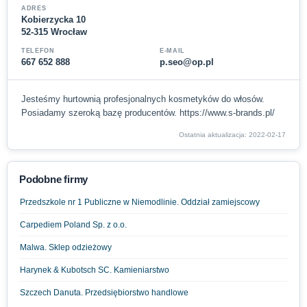
ADRES
Kobierzycka 10
52-315 Wrocław
TELEFON
E-MAIL
667 652 888
p.seo@op.pl
Jesteśmy hurtownią profesjonalnych kosmetyków do włosów.
Posiadamy szeroką bazę producentów. https://www.s-brands.pl/
Ostatnia aktualizacja: 2022-02-17
Podobne firmy
Przedszkole nr 1 Publiczne w Niemodlinie. Oddział zamiejscowy
Carpediem Poland Sp. z o.o.
Malwa. Sklep odzieżowy
Harynek & Kubotsch SC. Kamieniarstwo
Szczech Danuta. Przedsiębiorstwo handlowe