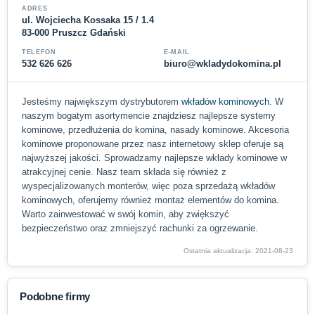
ADRES
ul. Wojciecha Kossaka 15 / 1.4
83-000 Pruszcz Gdański
TELEFON
E-MAIL
532 626 626
biuro@wkladydokomina.pl
Jesteśmy największym dystrybutorem
wkładów kominowych
. W
naszym bogatym asortymencie znajdziesz najlepsze systemy
kominowe, przedłużenia do komina, nasady kominowe. Akcesoria
kominowe proponowane przez nasz internetowy sklep oferuje są
najwyższej jakości. Sprowadzamy najlepsze wkłady kominowe w
atrakcyjnej cenie. Nasz team składa się również z
wyspecjalizowanych monterów, więc poza sprzedażą wkładów
kominowych, oferujemy również montaż elementów do komina.
Warto zainwestować w swój komin, aby zwiększyć
bezpieczeństwo oraz zmniejszyć rachunki za ogrzewanie.
Ostatnia aktualizacja: 2021-08-23
Podobne firmy