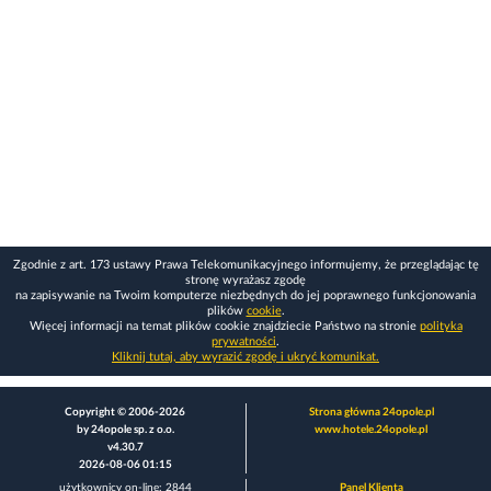
Zgodnie z art. 173 ustawy Prawa Telekomunikacyjnego informujemy, że przeglądając tę
stronę wyrażasz zgodę
na zapisywanie na Twoim komputerze niezbędnych do jej poprawnego funkcjonowania
plików
cookie
.
Więcej informacji na temat plików cookie znajdziecie Państwo na stronie
polityka
prywatności
.
Kliknij tutaj, aby wyrazić zgodę i ukryć komunikat.
Copyright © 2006-2026
Strona główna 24opole.pl
by 24opole sp. z o.o.
www.hotele.24opole.pl
v4.30.7
2026-08-06 01:15
użytkownicy on-line: 2844
Panel Klienta