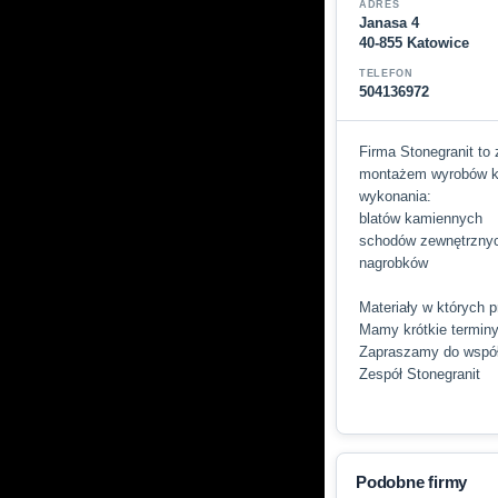
ADRES
Janasa 4
40-855 Katowice
TELEFON
504136972
Firma Stonegranit to
montażem wyrobów ka
wykonania:
blatów kamiennych
schodów zewnętrzny
nagrobków
Materiały w których p
Mamy krótkie terminy 
Zapraszamy do wspó
Zespół Stonegranit
Podobne firmy