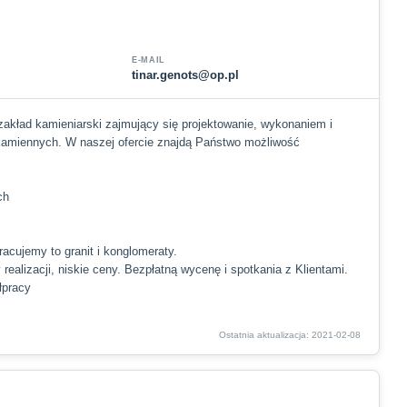
E-MAIL
tinar.genots@op.pl
 zakład kamieniarski zajmujący się projektowanie, wykonaniem i
miennych. W naszej ofercie znajdą Państwo możliwość
ch
racujemy to granit i konglomeraty.
realizacji, niskie ceny. Bezpłatną wycenę i spotkania z Klientami.
łpracy
Ostatnia aktualizacja: 2021-02-08