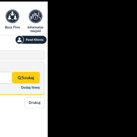
Baza Firm
Informator
miejski
Szukaj
Dodaj firmę
Drukuj