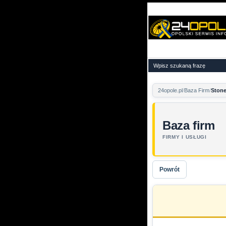
24opole.pl
Baza Firm
Stone
Baza firm
FIRMY I USŁUGI
Powrót