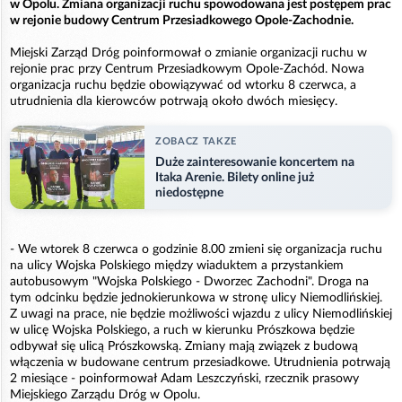
w Opolu. Zmiana organizacji ruchu spowodowana jest postępem prac
w rejonie budowy Centrum Przesiadkowego Opole-Zachodnie.
Miejski Zarząd Dróg poinformował o zmianie organizacji ruchu w
rejonie prac przy Centrum Przesiadkowym Opole-Zachód. Nowa
organizacja ruchu będzie obowiązywać od wtorku 8 czerwca, a
utrudnienia dla kierowców potrwają około dwóch miesięcy.
ZOBACZ TAKZE
Duże zainteresowanie koncertem na
Itaka Arenie. Bilety online już
niedostępne
- We wtorek 8 czerwca o godzinie 8.00 zmieni się organizacja ruchu
na ulicy Wojska Polskiego między wiaduktem a przystankiem
autobusowym "Wojska Polskiego - Dworzec Zachodni". Droga na
tym odcinku będzie jednokierunkowa w stronę ulicy Niemodlińskiej.
Z uwagi na prace, nie będzie możliwości wjazdu z ulicy Niemodlińskiej
w ulicę Wojska Polskiego, a ruch w kierunku Prószkowa będzie
odbywał się ulicą Prószkowską. Zmiany mają związek z budową
włączenia w budowane centrum przesiadkowe. Utrudnienia potrwają
2 miesiące - poinformował Adam Leszczyński, rzecznik prasowy
Miejskiego Zarządu Dróg w Opolu.