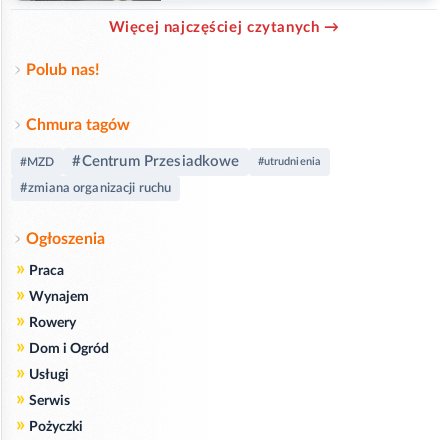
Więcej najczęściej czytanych →
Polub nas!
Chmura tagów
#Centrum Przesiadkowe
#MZD
#utrudnienia
#zmiana organizacji ruchu
Ogłoszenia
»
Praca
»
Wynajem
»
Rowery
»
Dom i Ogród
»
Usługi
»
Serwis
»
Pożyczki