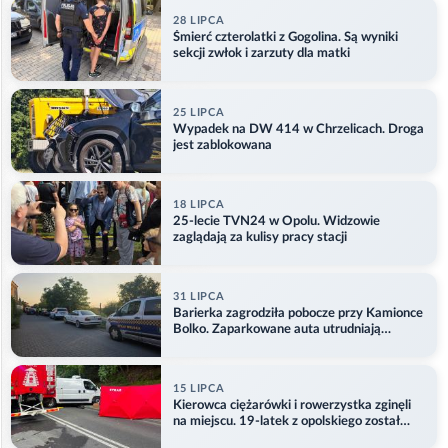
28 LIPCA
Śmierć czterolatki z Gogolina. Są wyniki
sekcji zwłok i zarzuty dla matki
25 LIPCA
Wypadek na DW 414 w Chrzelicach. Droga
jest zablokowana
18 LIPCA
25-lecie TVN24 w Opolu. Widzowie
zaglądają za kulisy pracy stacji
31 LIPCA
Barierka zagrodziła pobocze przy Kamionce
Bolko. Zaparkowane auta utrudniają
przejazd
15 LIPCA
Kierowca ciężarówki i rowerzystka zginęli
na miejscu. 19-latek z opolskiego został
ranny