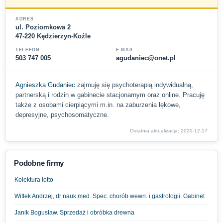
ADRES
ul. Poziomkowa 2
47-220 Kędzierzyn-Koźle
TELEFON
E-MAIL
503 747 005
agudaniec@onet.pl
Agnieszka Gudaniec
zajmuję się psychoterapią indywidualną,
partnerską i rodzin w gabinecie stacjonarnym oraz online. Pracuję
także z osobami cierpiącymi m.in. na zaburzenia lękowe,
depresyjne, psychosomatyczne.
Ostatnia aktualizacja: 2020-12-17
Podobne firmy
Kolektura lotto
Wittek Andrzej, dr nauk med. Spec. chorób wewn. i gastrologii. Gabinet
Janik Bogusław. Sprzedaż i obróbka drewna