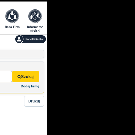
Baza Firm
Informator
miejski
Szukaj
Dodaj firmę
Drukuj