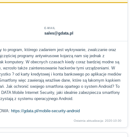
E-MAIL
sales@gdata.pl
 to program, którego zadaniem jest wykrywanie, zwalczanie oraz
jczęściej programy antywirusowe kojarzą nam się jednak z
jak komputery. W obecnych czasach kiedy coraz bardziej modne są
, wzrosło także zainteresowanie hackerów tymi urządzeniami. W
stko ? od karty kredytowej i konta bankowego po aplikacje mediów
Smartfony więc zawierają wrażliwe dane, które są łakomym kąskiem
łań. Jak ochronić swojego smartfona opartego o system Android? To
 DATA Mobile Internet Security, jaki idealnie zabezpiecza smartfony
orzystają z systemu operacyjnego Android.
TOWA:
https://gdata.pl/mobile-security-android
Ostatnia aktualizacja: 2020-10-30