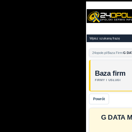
24opole.pl
Baza Firm
G DAT
Baza firm
FIRMY I USŁUGI
Powrót
G DATA Mo