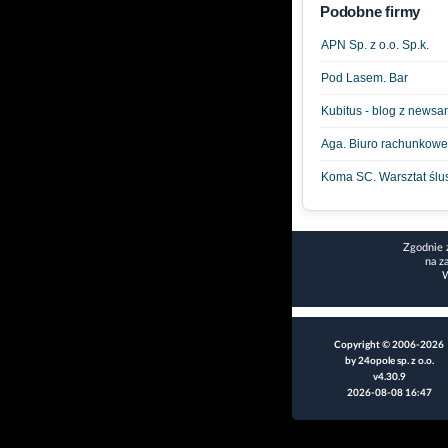
Podobne firmy
APN Sp. z o.o. Sp.k.
Pod Lasem. Bar
Kubitus - blog z newsa
Aga. Biuro rachunkowe
Koma SC. Warsztat ślu
Zgodnie 
na z
W
Copyright © 2006-2026
by 24opole sp. z o.o.
v4.30.9
2026-08-08 16:47