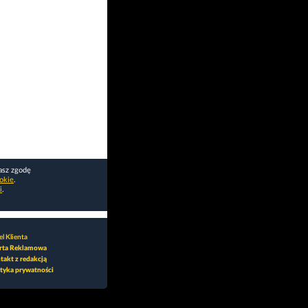
asz zgodę
okie
.
i
.
l Klienta
rta Reklamowa
takt z redakcją
ityka prywatności