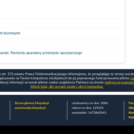
mi biurowymi
sarski. Remonty aparatury przemysłu spożywczego
z art. 173 ustawy Prawa Telekomunikacyjnego informujemy, że przeglądając tę stronę wyraż
apisywanie na Twoim komputerze niezbędnych do jej poprawnego funkcjonowania plików
co
ięcej informacji na temat plików cookie znajdziecie Państwo na stronie
polityka prywatnośc
Kliknij tutaj, aby wyrazić zgodę i ukryć komunikat.
Strona główna 24opole.pl
użytkownicy on-line: 3006
Pane
www.hotele.24opole.pl
rekord on-line: 129224
Ofe
wyświetleń: 1673865043
Kon
Pol