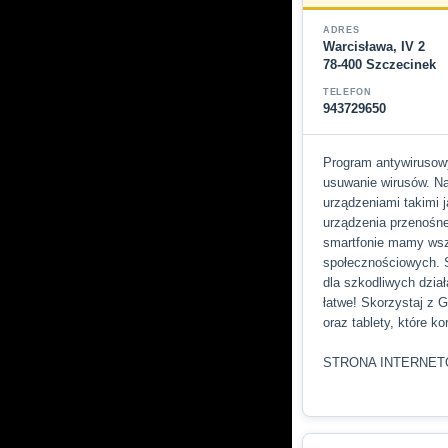
ADRES
Warcisława, IV 2
78-400 Szczecinek
TELEFON
943729650
Program antywirusowy
usuwanie wirusów. Na
urządzeniami takimi 
urządzenia przenośne
smartfonie mamy wszy
społecznościowych. 
dla szkodliwych dzia
łatwe! Skorzystaj z G
oraz tablety, które k
STRONA INTERNE